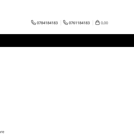
0784184183
0761184183
0,00
are