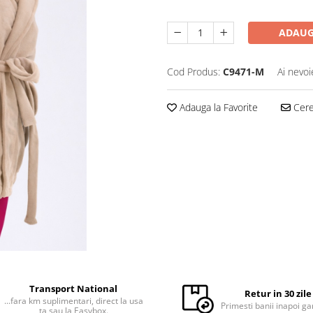
ADAUG
Cod Produs:
C9471-M
Ai nevoi
Adauga la Favorite
Cere 
Transport National
Retur in 30 zile
...fara km suplimentari, direct la usa
Primesti banii inapoi ga
ta sau la Easybox.