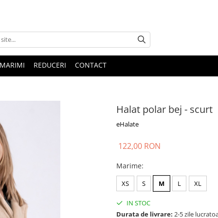
 MARIMI
REDUCERI
CONTACT
Halat polar bej - scurt
eHalate
122,00 RON
Marime
:
XS
S
M
L
XL
IN STOC
Durata de livrare:
2-5 zile lucrato