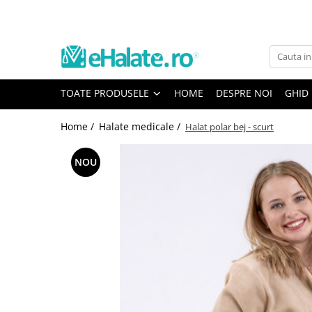
Toate Produsele
Costume Medicale
TOATE PRODUSELE
HOME
DESPRE NOI
GHID
Bluze Unisex
Pantaloni Unisex
Home /
Halate medicale /
Halat polar bej - scurt
Costume Unisex
Bluze Medicale
NOU
Bluze unisex cu imprimeuri
Bluze Maria
Bluze medicale uni
Halate medicale
Halate Bianca
Bluze Maria
Halate medicale femei