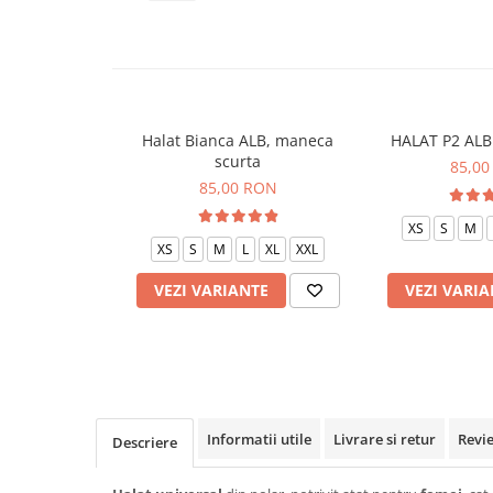
Veste de lucru
Halate medicale polar - unisex
HoReCa
Sorturi restaurante
Halat Bianca ALB, maneca
HALAT P2 ALB 
Tricouri de lucru
scurta
85,00
Saboti medicali
85,00 RON
Bonete
XS
S
M
ACCESORII
XS
S
M
L
XL
XXL
Noutati
VEZI VARIANTE
VEZI VARIA
Informatii utile
Livrare si retur
Revi
Descriere