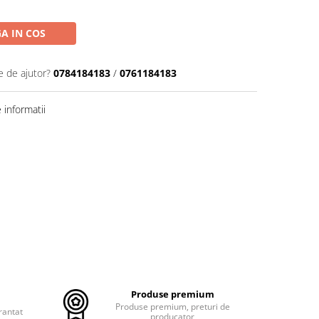
A IN COS
e de ajutor?
0784184183
/
0761184183
informatii
Produse premium
Produse premium, preturi de
rantat
producator