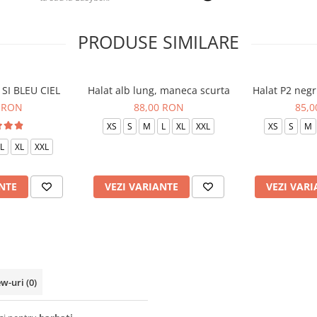
PRODUSE SIMILARE
SI BLEU CIEL
Halat alb lung, maneca scurta
Halat P2 negr
 RON
88,00 RON
85,
XS
S
M
L
XL
XXL
XS
S
M
L
XL
XXL
NTE
VEZI VARIANTE
VEZI VARI
ew-uri
(0)