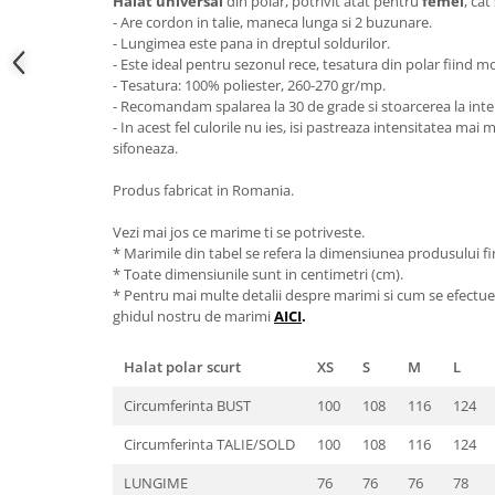
Halat universal
din polar, potrivit atat pentru
femei
, cat
- Are cordon in talie, maneca lunga si 2 buzunare.
- Lungimea este pana in dreptul soldurilor.
- Este ideal pentru sezonul rece, tesatura din polar fiind m
- Tesatura: 100% poliester, 260-270 gr/mp.
- Recomandam spalarea la 30 de grade si stoarcerea la inte
- In acest fel culorile nu ies, isi pastreaza intensitatea mai
sifoneaza.
Produs fabricat in Romania.
Vezi mai jos ce marime ti se potriveste.
* Marimile din tabel se refera la dimensiunea produsului fin
* Toate dimensiunile sunt in centimetri (cm).
* Pentru mai multe detalii despre marimi si cum se efectue
ghidul nostru de marimi
AICI
.
Halat polar scurt
XS
S
M
L
Circumferinta BUST
100
108
116
124
Circumferinta TALIE/SOLD
100
108
116
124
LUNGIME
76
76
76
78