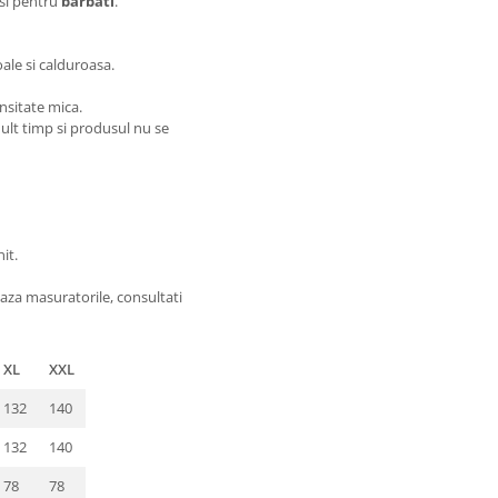
 si pentru
barbati
.
oale si calduroasa.
nsitate mica.
 mult timp si produsul nu se
it.
aza masuratorile, consultati
XL
XXL
132
140
132
140
78
78