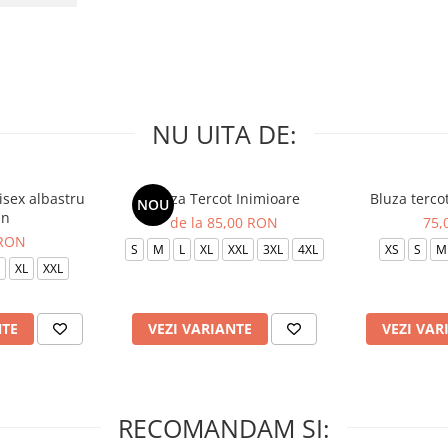
NU UITA DE:
isex albastru
Bluza Tercot Inimioare
Bluza terco
NOU
in
de la 85,00 RON
75,
 RON
S
M
L
XL
XXL
3XL
4XL
XS
S
M
XL
XXL
NTE
VEZI VARIANTE
VEZI VAR
RECOMANDAM SI: