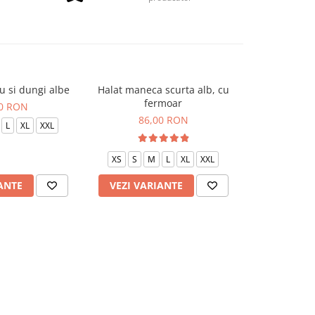
u si dungi albe
Halat maneca scurta alb, cu
Halat P2 neg
fermoar
00 RON
85
86,00 RON
L
XL
XXL
XS
S
XS
S
M
L
XL
XXL
ANTE
VEZI VARIANTE
VEZI VAR