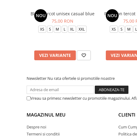
Bluza tercot unisex casual blue
Pantalon tercot
NOU
NOU
75,00 RON
75,00
XS
S
M
L
XL
XXL
XS
S
M
L
VEZI VARIANTE
VEZI VARIA
Newsletter
Nu rata ofertele si promotiile noastre
Vreau sa primesc newsletter cu promotiile magazinului. Af
MAGAZINUL MEU
CLIENTI
Despre noi
Cum Cum
Termeni si conditii
Politica d