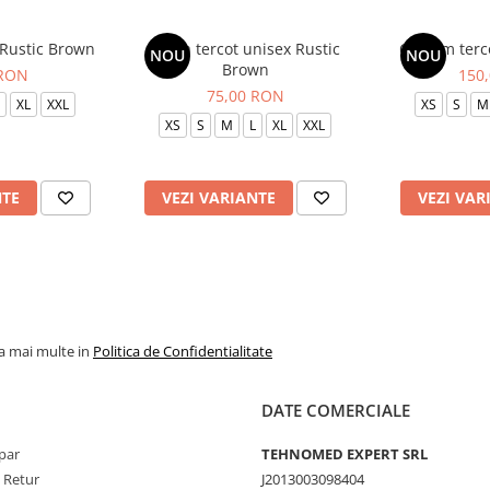
 Rustic Brown
Bluza tercot unisex Rustic
Costum terc
NOU
NOU
Brown
 RON
150
75,00 RON
XL
XXL
XS
S
M
XS
S
M
L
XL
XXL
NTE
VEZI VARIANTE
VEZI VAR
la mai multe in
Politica de Confidentialitate
DATE COMERCIALE
par
TEHNOMED EXPERT SRL
e Retur
J2013003098404