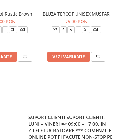
ot Rustic Brown
BLUZA TERCOT UNISEX MUSTAR
BLUZA TE
,00 RON
75,00 RON
L
XL
XXL
XS
S
M
L
XL
XXL
XS
S
IANTE
VEZI VARIANTE
VEZI 
SUPORT CLIENTI
SUPORT CLIENTI:
LUNI – VINERI => 09:00 – 17:00, IN
ZILELE LUCRATOARE *** COMENZILE
ONLINE POT FI FACUTE NON-STOP PE