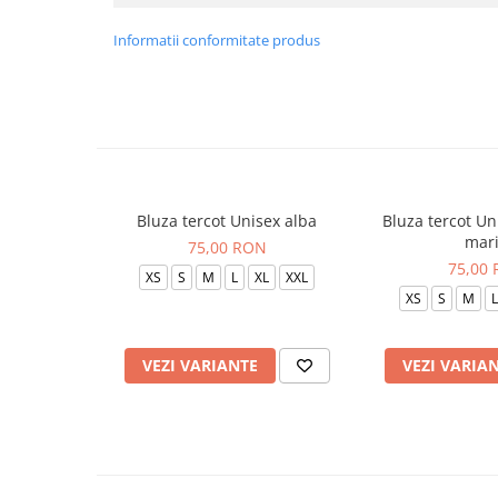
Informatii conformitate produs
Bluza tercot Unisex alba
Bluza tercot Un
mar
75,00 RON
75,00
XS
S
M
L
XL
XXL
XS
S
M
L
VEZI VARIANTE
VEZI VARIA