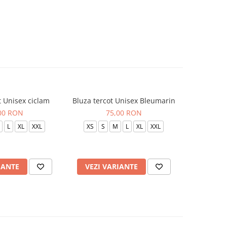
t Unisex ciclam
Bluza tercot Unisex Bleumarin
Bluza t
00 RON
75,00 RON
L
XL
XXL
XS
S
M
L
XL
XXL
XS
S
IANTE
VEZI VARIANTE
VEZI 