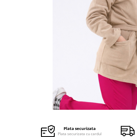
Halate medicale barbati
Halate medicale P2 cu fluturas
Halate medicale cu nasturi
Halate medicale cu fermoar
Halate medicale polar - unisex
Halate medicale albe
Fuste, Sarafane
Sarafane Mira
Fuste medicale
Sarafane medicale
Veste, Jachete
Veste de lucru
Distribuie
Jachete de lucru
pe
Articole din Polar
Facebook
Plata securizata
Jachete de lucru
Plata securizata cu cardul