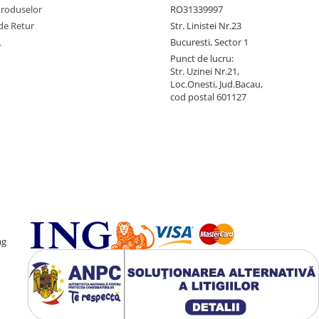
Produselor
RO31339997
de Retur
Str. Linistei Nr.23
L
Bucuresti, Sector 1
Punct de lucru:
Str. Uzinei Nr.21,
Loc.Onesti, Jud.Bacau,
cod postal 601127
ag