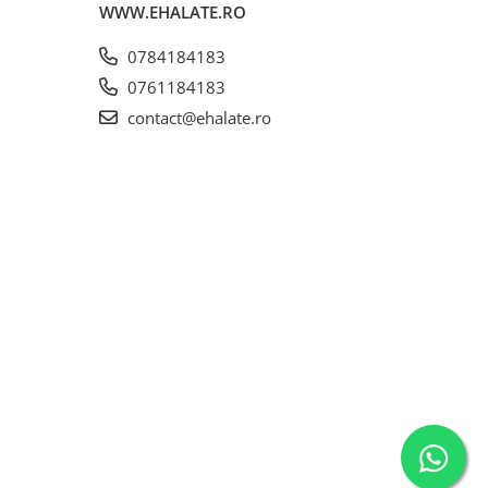
WWW.EHALATE.RO
0784184183
0761184183
contact@ehalate.ro