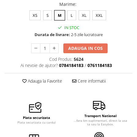
Marime
:
Veste de lucru
Halate medicale polar - unisex
XS
S
M
L
XL
XXL
HoReCa
IN STOC
Sorturi restaurante
Durata de livrare:
2-5 zile lucratoare
Tricouri de lucru
ADAUGA IN COS
Saboti medicali
Cod Produs:
5624
Bonete
Ai nevoie de ajutor?
0784184183
/
0761184183
ACCESORII
Noutati
Adauga la Favorite
Cere informatii
Transport National
Plata securizata
...fara km suplimentari, direct la usa
Plata securizata cu cardul
ta sau la Easybox.