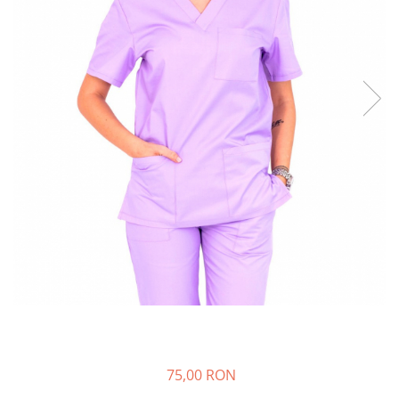
Halate medicale barbati
Halate medicale P2 cu fluturas
Halate medicale cu nasturi
Halate medicale cu fermoar
Halate medicale polar - unisex
Halate medicale albe
Fuste, Sarafane
Sarafane Mira
Fuste medicale
Sarafane medicale
Veste, Jachete
Veste de lucru
Jachete de lucru
Articole din Polar
75,00 RON
Jachete de lucru