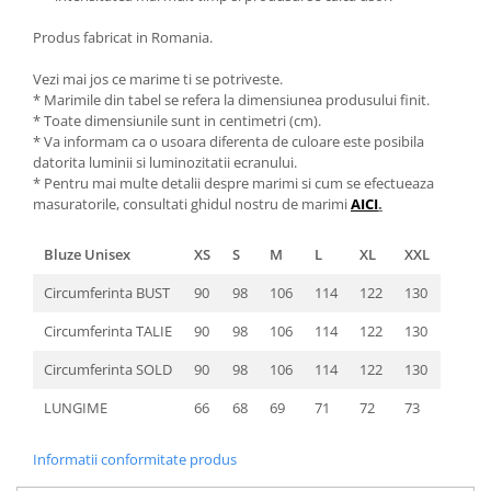
Produs fabricat in Romania.
Vezi mai jos ce marime ti se potriveste.
* Marimile din tabel se refera la dimensiunea produsului finit.
* Toate dimensiunile sunt in centimetri (cm).
* Va informam ca o usoara diferenta de culoare este posibila
datorita luminii si luminozitatii ecranului.
* Pentru mai multe detalii despre marimi si cum se efectueaza
masuratorile, consultati ghidul nostru de marimi
AICI
.
Bluze Unisex
XS
S
M
L
XL
XXL
Circumferinta BUST
90
98
106
114
122
130
Circumferinta TALIE
90
98
106
114
122
130
Circumferinta SOLD
90
98
106
114
122
130
LUNGIME
66
68
69
71
72
73
Informatii conformitate produs