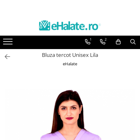
Toate Produsele
Costume Medicale
1
2
Bluze Unisex
Pantaloni Unisex
Bluza tercot Unisex Lila
Costume Unisex
eHalate
Bluze Medicale
Bluze unisex cu imprimeuri
Bluze Maria
Bluze medicale uni
Halate medicale
Halate Bianca
Bluze Maria
Halate medicale femei