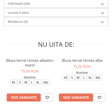
Informatii utile
Livrare si retur
Review-uri
(0)
NU UITA DE:
Bluza tercot Unisex albastru
Bluza tercot Unisex alba
marin
75,00 RON
75,00 RON
Marime:
Marime:
XS
S
M
L
XL
XXL
XS
S
M
L
XL
XXL
VEZI VARIANTE
VEZI VARIANTE