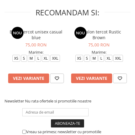
RECOMANDAM SI:
Bluza tercot unisex casual
Pantalon tercot Rustic
NOU
NOU
blue
Brown
75,00 RON
75,00 RON
Marime:
Marime:
XS
S
M
L
XL
XXL
XS
S
M
L
XL
XXL
VEZI VARIANTE
VEZI VARIANTE
Newsletter
Nu rata ofertele si promotiile noastre
Vreau sa primesc newsletter cu promotiile