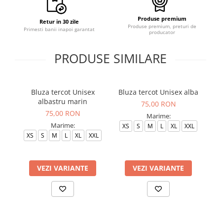
Produse premium
Retur in 30 zile
Produse premium, preturi de
Primesti banii inapoi garantat
producator
PRODUSE SIMILARE
Bluza tercot Unisex
Bluza tercot Unisex alba
albastru marin
75,00 RON
75,00 RON
Marime:
Marime:
XS
S
M
L
XL
XXL
XS
S
M
L
XL
XXL
VEZI VARIANTE
VEZI VARIANTE