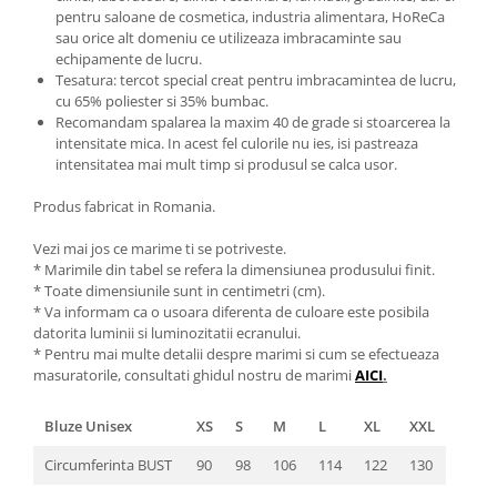
pentru saloane de cosmetica, industria alimentara, HoReCa
sau orice alt domeniu ce utilizeaza imbracaminte sau
echipamente de lucru.
Tesatura: tercot special creat pentru imbracamintea de lucru,
cu 65% poliester si 35% bumbac.
Recomandam spalarea la maxim 40 de grade si stoarcerea la
intensitate mica. In acest fel culorile nu ies, isi pastreaza
intensitatea mai mult timp si produsul se calca usor.
Produs fabricat in Romania.
Vezi mai jos ce marime ti se potriveste.
* Marimile din tabel se refera la dimensiunea produsului finit.
* Toate dimensiunile sunt in centimetri (cm).
* Va informam ca o usoara diferenta de culoare este posibila
datorita luminii si luminozitatii ecranului.
* Pentru mai multe detalii despre marimi si cum se efectueaza
masuratorile, consultati ghidul nostru de marimi
AICI
.
Bluze Unisex
XS
S
M
L
XL
XXL
Circumferinta BUST
90
98
106
114
122
130