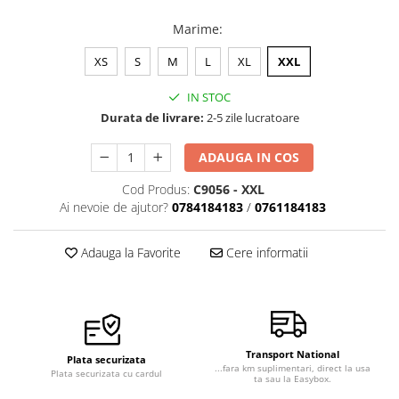
Marime
:
XS
S
M
L
XL
XXL
IN STOC
Durata de livrare:
2-5 zile lucratoare
ADAUGA IN COS
Cod Produs:
C9056 - XXL
Ai nevoie de ajutor?
0784184183
/
0761184183
Adauga la Favorite
Cere informatii
Transport National
Plata securizata
...fara km suplimentari, direct la usa
Plata securizata cu cardul
ta sau la Easybox.