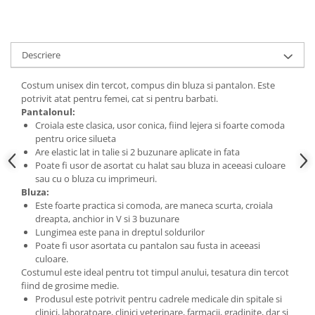
Descriere
Costum unisex din tercot, compus din bluza si pantalon. Este
potrivit atat pentru femei, cat si pentru barbati.
Pantalonul:
Croiala este clasica, usor conica, fiind lejera si foarte comoda
pentru orice silueta
Are elastic lat in talie si 2 buzunare aplicate in fata
Poate fi usor de asortat cu halat sau bluza in aceeasi culoare
sau cu o bluza cu imprimeuri.
Bluza:
Este foarte practica si comoda, are maneca scurta, croiala
dreapta, anchior in V si 3 buzunare
Lungimea este pana in dreptul soldurilor
Poate fi usor asortata cu pantalon sau fusta in aceeasi
culoare.
Costumul este ideal pentru tot timpul anului, tesatura din tercot
fiind de grosime medie.
Produsul este potrivit pentru cadrele medicale din spitale si
clinici, laboratoare, clinici veterinare, farmacii, gradinite, dar si