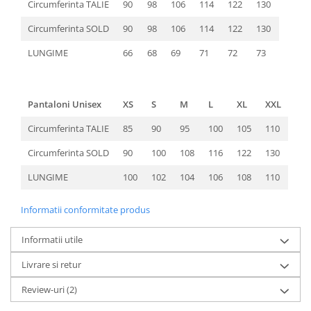
Circumferinta TALIE
90
98
106
114
122
130
Circumferinta SOLD
90
98
106
114
122
130
LUNGIME
66
68
69
71
72
73
Pantaloni Unisex
XS
S
M
L
XL
XXL
Circumferinta TALIE
85
90
95
100
105
110
Circumferinta SOLD
90
100
108
116
122
130
LUNGIME
100
102
104
106
108
110
Informatii conformitate produs
Informatii utile
Livrare si retur
Review-uri
(2)