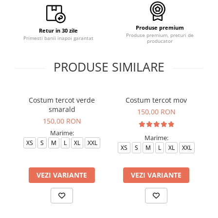
Produse premium
Retur in 30 zile
Produse premium, preturi de
Primesti banii inapoi garantat
producator
PRODUSE SIMILARE
Costum tercot verde
Costum tercot mov
CO
smarald
150,00 RON
150,00 RON
Marime:
Marime:
XS
S
M
L
XL
XXL
XS
S
M
L
XL
XXL
VEZI VARIANTE
VEZI VARIANTE