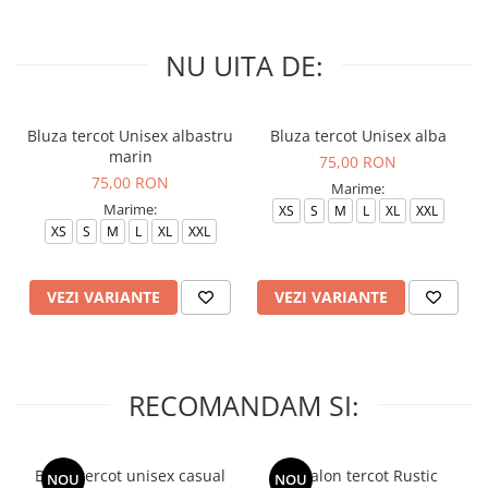
NU UITA DE:
Bluza tercot Unisex albastru
Bluza tercot Unisex alba
marin
75,00 RON
75,00 RON
Marime:
Marime:
XS
S
M
L
XL
XXL
XS
S
M
L
XL
XXL
VEZI VARIANTE
VEZI VARIANTE
RECOMANDAM SI:
Bluza tercot unisex casual
Pantalon tercot Rustic
NOU
NOU