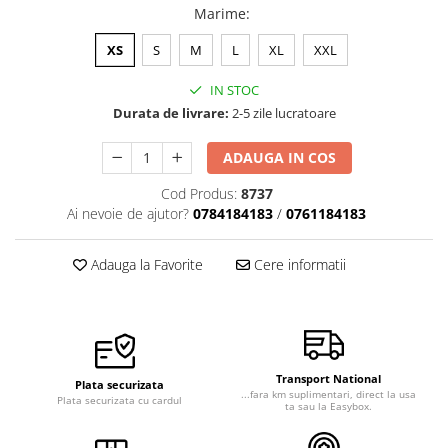
Marime
:
Veste de lucru
Halate medicale polar - unisex
XS
S
M
L
XL
XXL
HoReCa
IN STOC
Sorturi restaurante
Durata de livrare:
2-5 zile lucratoare
Tricouri de lucru
ADAUGA IN COS
Saboti medicali
Cod Produs:
8737
Bonete
Ai nevoie de ajutor?
0784184183
/
0761184183
ACCESORII
Noutati
Adauga la Favorite
Cere informatii
Transport National
Plata securizata
...fara km suplimentari, direct la usa
Plata securizata cu cardul
ta sau la Easybox.