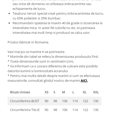
sau orice alt domeniu ce utilizeaza imbracaminte sau
echipamente de lucru.
Tesatura: tercot special creat pentru imbracamintea de lucru,
cu 65% poliester si 35% bumbac.
Recomandam spalarea la maxim 40 de grade si stoarcerea la
intensitate mica. In acest fel culorile nu ies, isi pastreaza
intensitatea mai mult timp si produsul se calca usor.
Produs fabricat in Romania.
Vezi mai jos ce marime ti se potriveste.
* Marimile din tabel se refera la dimensiunea produsului finit.
* Toate dimensiunile sunt in centimetri (cm).
* Va informam ca o usoara diferenta de culoare este posibila
datorita luminii si luminozitatii ecranului.
* Pentru mai multe detalii despre marimi si cum se efectueaza
masuratorile, consultati ghidul nostru de marimi
AICI
.
Bluze Unisex
XS
S
M
L
XL
XXL
Circumferinta BUST
90
98
106
114
122
130
Circumferinta TALIE
90
98
106
114
122
130