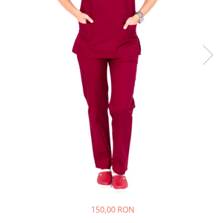
Halate medicale barbati
Halate medicale P2 cu fluturas
Halate medicale cu nasturi
Halate medicale cu fermoar
Halate medicale polar - unisex
Halate medicale albe
Fuste, Sarafane
Sarafane Mira
Fuste medicale
Sarafane medicale
Veste, Jachete
Veste de lucru
Jachete de lucru
Articole din Polar
150,00 RON
Jachete de lucru