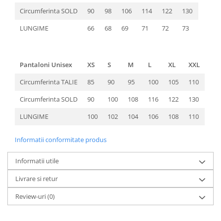
Circumferinta SOLD
90
98
106
114
122
130
LUNGIME
66
68
69
71
72
73
Pantaloni Unisex
XS
S
M
L
XL
XXL
Circumferinta TALIE
85
90
95
100
105
110
Circumferinta SOLD
90
100
108
116
122
130
LUNGIME
100
102
104
106
108
110
Informatii conformitate produs
Informatii utile
Livrare si retur
Review-uri
(0)