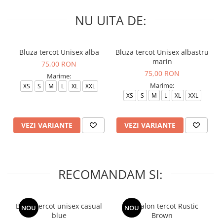
NU UITA DE:
Bluza tercot Unisex alba
Bluza tercot Unisex albastru
marin
75,00 RON
75,00 RON
Marime:
Marime:
XS
S
M
L
XL
XXL
XS
S
M
L
XL
XXL
VEZI VARIANTE
VEZI VARIANTE
RECOMANDAM SI:
Bluza tercot unisex casual
Pantalon tercot Rustic
NOU
NOU
blue
Brown