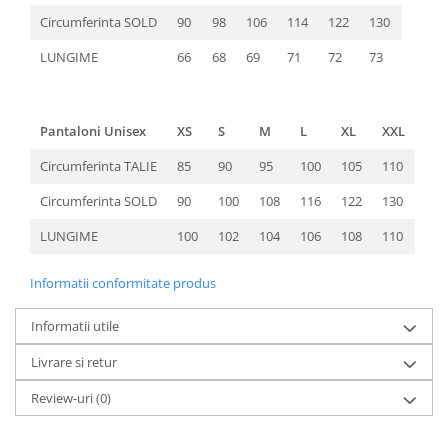
Circumferinta SOLD
90
98
106
114
122
130
LUNGIME
66
68
69
71
72
73
Pantaloni Unisex
XS
S
M
L
XL
XXL
Circumferinta TALIE
85
90
95
100
105
110
Circumferinta SOLD
90
100
108
116
122
130
LUNGIME
100
102
104
106
108
110
Informatii conformitate produs
Informatii utile
Livrare si retur
Review-uri
(0)