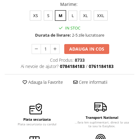
Marime
:
Veste de lucru
Halate medicale polar - unisex
XS
S
M
L
XL
XXL
HoReCa
IN STOC
Sorturi restaurante
Durata de livrare:
2-5 zile lucratoare
Tricouri de lucru
ADAUGA IN COS
Saboti medicali
Cod Produs:
8733
Bonete
Ai nevoie de ajutor?
0784184183
/
0761184183
ACCESORII
Noutati
Adauga la Favorite
Cere informatii
Transport National
Plata securizata
...fara km suplimentari, direct la usa
Plata securizata cu cardul
ta sau la Easybox.