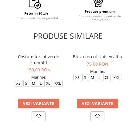
Produse premium
Retur in 30 zile
Produse premium, preturi de
Primesti banii inapoi garantat
producator
PRODUSE SIMILARE
Costum tercot verde
Bluza tercot Unisex alba
smarald
75,00 RON
150,00 RON
Marime:
Marime:
XS
S
M
L
XL
XXL
XS
S
M
L
XL
XXL
VEZI VARIANTE
VEZI VARIANTE