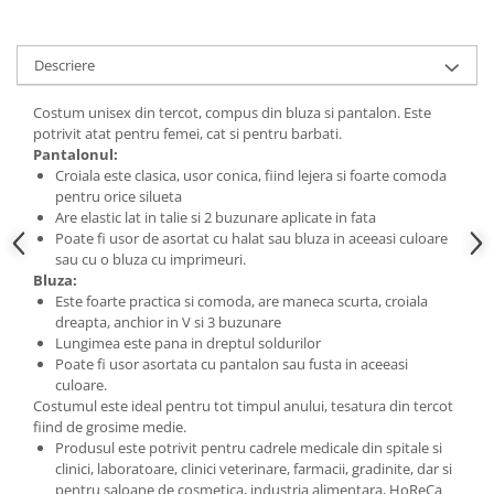
Descriere
Costum unisex din tercot, compus din bluza si pantalon. Este
potrivit atat pentru femei, cat si pentru barbati.
Pantalonul:
Croiala este clasica, usor conica, fiind lejera si foarte comoda
pentru orice silueta
Are elastic lat in talie si 2 buzunare aplicate in fata
Poate fi usor de asortat cu halat sau bluza in aceeasi culoare
sau cu o bluza cu imprimeuri.
Bluza:
Este foarte practica si comoda, are maneca scurta, croiala
dreapta, anchior in V si 3 buzunare
Lungimea este pana in dreptul soldurilor
Poate fi usor asortata cu pantalon sau fusta in aceeasi
culoare.
Costumul este ideal pentru tot timpul anului, tesatura din tercot
fiind de grosime medie.
Produsul este potrivit pentru cadrele medicale din spitale si
clinici, laboratoare, clinici veterinare, farmacii, gradinite, dar si
pentru saloane de cosmetica, industria alimentara, HoReCa