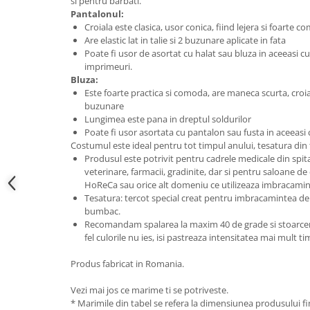
si pentru barbati.
Pantalonul:
Croiala este clasica, usor conica, fiind lejera si foarte 
Are elastic lat in talie si 2 buzunare aplicate in fata
Poate fi usor de asortat cu halat sau bluza in aceeasi c
imprimeuri.
Bluza:
Este foarte practica si comoda, are maneca scurta, croial
buzunare
Lungimea este pana in dreptul soldurilor
Poate fi usor asortata cu pantalon sau fusta in aceeasi 
Costumul este ideal pentru tot timpul anului, tesatura din
Produsul este potrivit pentru cadrele medicale din spitale 
veterinare, farmacii, gradinite, dar si pentru saloane de
HoReCa sau orice alt domeniu ce utilizeaza imbracamin
Tesatura: tercot special creat pentru imbracamintea de 
bumbac.
Recomandam spalarea la maxim 40 de grade si stoarcerea
fel culorile nu ies, isi pastreaza intensitatea mai mult t
Produs fabricat in Romania.
Vezi mai jos ce marime ti se potriveste.
* Marimile din tabel se refera la dimensiunea produsului fin