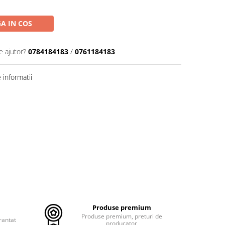
A IN COS
e ajutor?
0784184183
/
0761184183
informatii
Produse premium
Produse premium, preturi de
rantat
producator