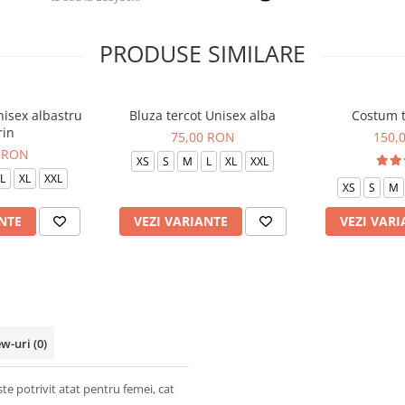
PRODUSE SIMILARE
nisex albastru
Bluza tercot Unisex alba
Costum 
in
75,00 RON
150,
 RON
XS
S
M
L
XL
XXL
L
XL
XXL
XS
S
M
NTE
VEZI VARIANTE
VEZI VARI
ew-uri
(0)
e potrivit atat pentru femei, cat