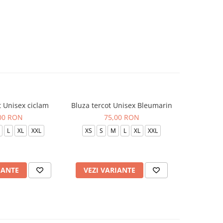
t Unisex ciclam
Bluza tercot Unisex Bleumarin
Bluza t
00 RON
75,00 RON
L
XL
XXL
XS
S
M
L
XL
XXL
XS
S
IANTE
VEZI VARIANTE
VEZI 