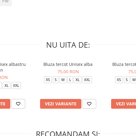
110
NU UITA DE:
isex albastru
Bluza tercot Unisex alba
Bluza terco
in
75,00 RON
75,
 RON
XS
S
M
L
XL
XXL
XS
S
M
XL
XXL
NTE
VEZI VARIANTE
VEZI VAR
RECOMANDAM SI: