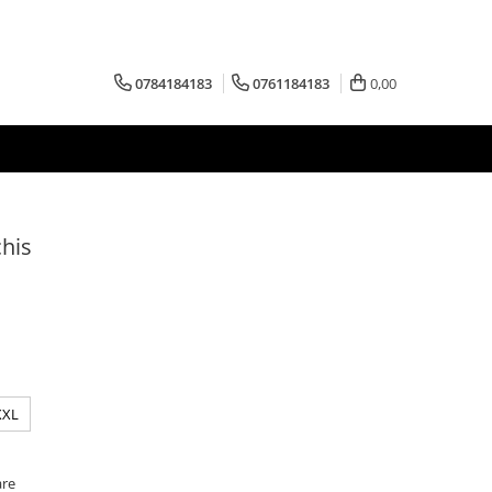
0784184183
0761184183
0,00
his
XXL
are