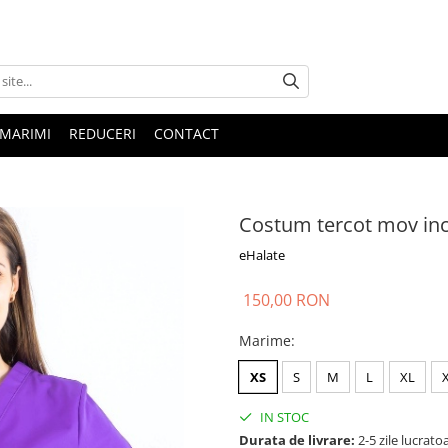
 MARIMI
REDUCERI
CONTACT
Costum tercot mov inc
eHalate
150,00 RON
Marime
:
XS
S
M
L
XL
IN STOC
Durata de livrare:
2-5 zile lucrato