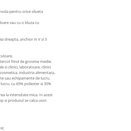
comoda pentru orice silueta
uloare sau cu o bluza cu
a dreapta, anchior in V si 3
culoare.
 tercot fiind de grosime medie.
si clinici, laboratoare, clinici
 cosmetica, industria alimentara,
te sau echipamente de lucru.
lucru, cu 65% poliester si 35%
 la intensitate mica. In acest
imp si produsul se calca usor.
it.