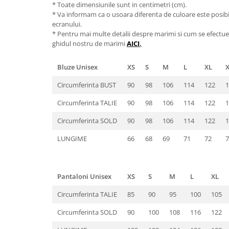
* Toate dimensiunile sunt in centimetri (cm).
* Va informam ca o usoara diferenta de culoare este posibila
ecranului.
* Pentru mai multe detalii despre marimi si cum se efectue
ghidul nostru de marimi
AICI
.
Bluze Unisex
XS
S
M
L
XL
Circumferinta BUST
90
98
106
114
122
1
Circumferinta TALIE
90
98
106
114
122
1
Circumferinta SOLD
90
98
106
114
122
1
LUNGIME
66
68
69
71
72
7
Pantaloni Unisex
XS
S
M
L
XL
Circumferinta TALIE
85
90
95
100
105
Circumferinta SOLD
90
100
108
116
122