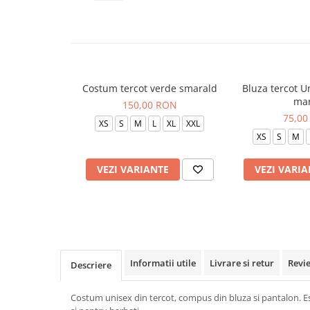
Veste de lucru
Halate medicale polar - unisex
HoReCa
Sorturi restaurante
Costum tercot verde smarald
Bluza tercot U
Tricouri de lucru
mar
150,00 RON
Saboti medicali
75,00
XS
S
M
L
XL
XXL
Bonete
XS
S
M
ACCESORII
VEZI VARIANTE
VEZI VARIA
Noutati
Informatii utile
Livrare si retur
Revi
Descriere
Costum unisex din tercot, compus din bluza si pantalon. Est