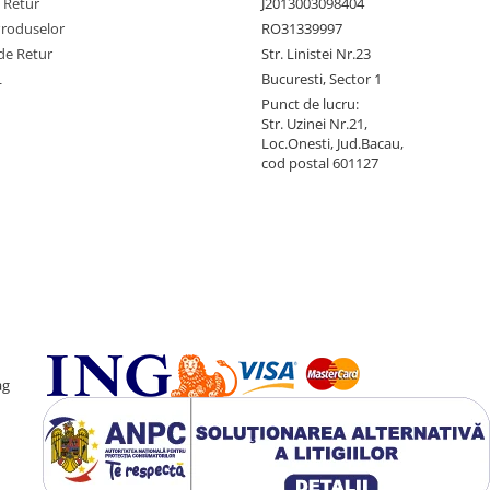
e Retur
J2013003098404
Produselor
RO31339997
de Retur
Str. Linistei Nr.23
L
Bucuresti, Sector 1
Punct de lucru:
Str. Uzinei Nr.21,
Loc.Onesti, Jud.Bacau,
cod postal 601127
ag