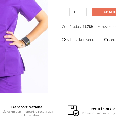
ADAUG
Cod Produs:
16789
Ai nevoie d
Adauga la Favorite
Cere 
Transport National
Retur in 30 zile
...fara km suplimentari, direct la usa
Primesti banii inapoi ga
ta sau la Easybox.