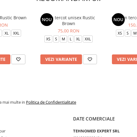
 Rustic Brown
Bluza tercot unisex Rustic
Costum terc
NOU
NOU
Brown
 RON
150
75,00 RON
XL
XXL
XS
S
M
XS
S
M
L
XL
XXL
NTE
VEZI VARIANTE
VEZI VAR
la mai multe in
Politica de Confidentialitate
DATE COMERCIALE
par
TEHNOMED EXPERT SRL