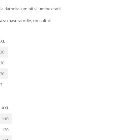
 datorita luminii si luminozitatii
aza masuratorile, consultati
XXL
30
30
30
3
XXL
110
130