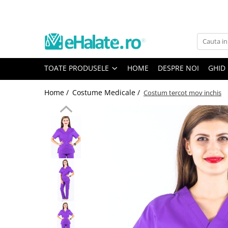
Toate Produsele
Costume Medicale
TOATE PRODUSELE
HOME
DESPRE NOI
GHID
Bluze Unisex
Pantaloni Unisex
Home /
Costume Medicale /
Costum tercot mov inchis
Costume Unisex
Bluze Medicale
Bluze unisex cu imprimeuri
Bluze Maria
Bluze medicale uni
Halate medicale
Halate Bianca
Bluze Maria
Halate medicale femei