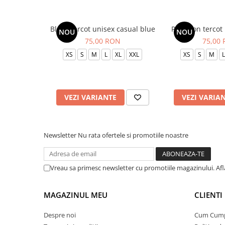
Bluza tercot unisex casual blue
Pantalon tercot
NOU
NOU
75,00 RON
75,00
XS
S
M
L
XL
XXL
XS
S
M
L
VEZI VARIANTE
VEZI VARIA
Newsletter
Nu rata ofertele si promotiile noastre
Vreau sa primesc newsletter cu promotiile magazinului. Af
MAGAZINUL MEU
CLIENTI
Despre noi
Cum Cum