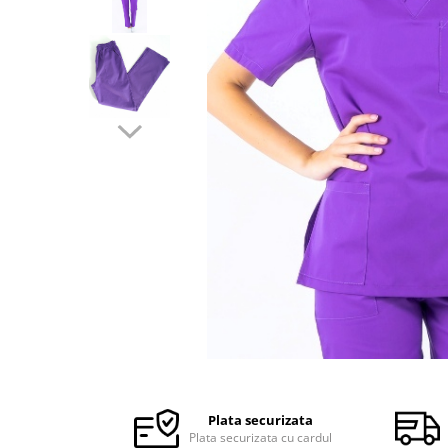
Halate medicale barbati
Halate medicale P2 cu fluturas
Halate medicale cu nasturi
Halate medicale cu fermoar
Halate medicale polar - unisex
Halate medicale albe
Fuste, Sarafane
Sarafane Mira
Fuste medicale
Sarafane medicale
Veste, Jachete
Veste de lucru
Distribuie
Jachete de lucru
pe
Articole din Polar
Facebook
Plata securizata
Jachete de lucru
Plata securizata cu cardul