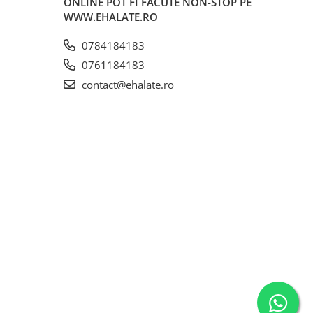
ONLINE POT FI FACUTE NON-STOP PE
WWW.EHALATE.RO
0784184183
0761184183
contact@ehalate.ro