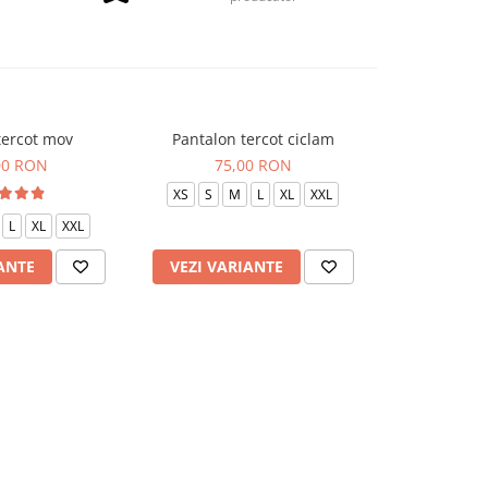
tercot mov
Pantalon tercot ciclam
Bluza terco
00 RON
75,00 RON
75
XS
S
M
L
XL
XXL
XS
S
L
XL
XXL
ANTE
VEZI VARIANTE
VEZI VAR