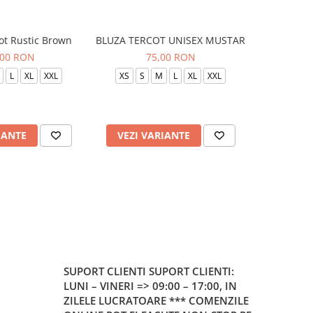
ot Rustic Brown
BLUZA TERCOT UNISEX MUSTAR
BLUZA TE
,00 RON
75,00 RON
L
XL
XXL
XS
S
M
L
XL
XXL
XS
S
IANTE
VEZI VARIANTE
VEZI 
SUPORT CLIENTI
SUPORT CLIENTI:
LUNI – VINERI => 09:00 – 17:00, IN
ZILELE LUCRATOARE *** COMENZILE