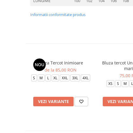
LUNGIME
100
102
104
106
108
Informatii conformitate produs
Bluza Tercot Inimioare
Bluza tercot Un
NOU
mar
de la 85,00 RON
75,00
S
M
L
XL
XXL
3XL
4XL
XS
S
M
L
VEZI VARIANTE
VEZI VARIA