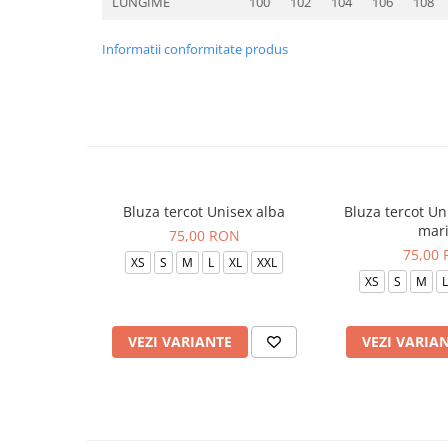
LUNGIME
100
102
104
106
108
Informatii conformitate produs
Bluza tercot Unisex alba
Bluza tercot Un
mar
75,00 RON
75,00
XS
S
M
L
XL
XXL
XS
S
M
L
VEZI VARIANTE
VEZI VARIA