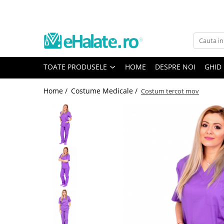
Toate Produsele
Costume Medicale
TOATE PRODUSELE
HOME
DESPRE NOI
GHID
Bluze Unisex
Pantaloni Unisex
Home /
Costume Medicale /
Costum tercot mov
Costume Unisex
Bluze Medicale
Bluze unisex cu imprimeuri
Bluze Maria
Bluze medicale uni
Halate medicale
Halate Bianca
Bluze Maria
Halate medicale femei