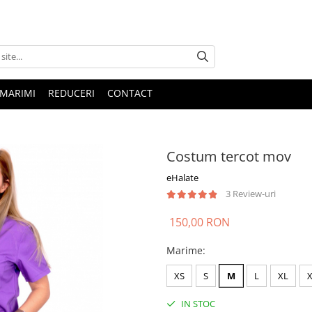
 MARIMI
REDUCERI
CONTACT
Costum tercot mov
eHalate
3 Review-uri
150,00 RON
Marime
:
XS
S
M
L
XL
IN STOC