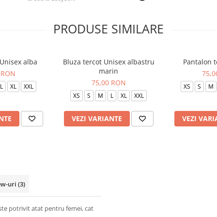
PRODUSE SIMILARE
 Unisex alba
Bluza tercot Unisex albastru
Pantalon t
marin
 RON
75,
75,00 RON
L
XL
XXL
XS
S
M
XS
S
M
L
XL
XXL
NTE
VEZI VARIANTE
VEZI VARI
ew-uri
(3)
e potrivit atat pentru femei, cat