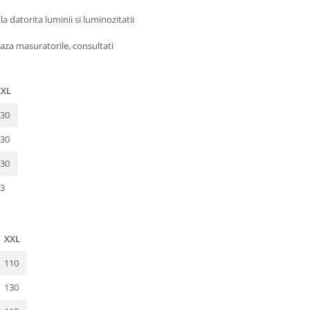
 datorita luminii si luminozitatii
aza masuratorile, consultati
XXL
30
30
30
3
XXL
110
130