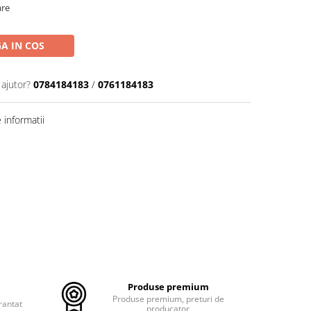
are
A IN COS
 ajutor?
0784184183
/
0761184183
informatii
Produse premium
Produse premium, preturi de
rantat
producator