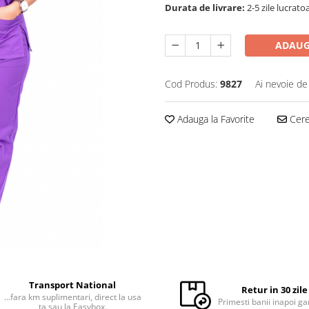
Durata de livrare:
2-5 zile lucrato
ADAUG
Cod Produs:
9827
Ai nevoie de
Adauga la Favorite
Cere 
Transport National
Retur in 30 zile
...fara km suplimentari, direct la usa
Primesti banii inapoi ga
ta sau la Easybox.