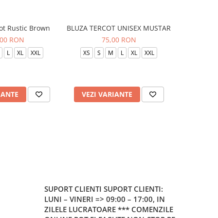
ot Rustic Brown
BLUZA TERCOT UNISEX MUSTAR
BLUZA TE
,00 RON
75,00 RON
L
XL
XXL
XS
S
M
L
XL
XXL
XS
S
IANTE
VEZI VARIANTE
VEZI 
SUPORT CLIENTI
SUPORT CLIENTI:
LUNI – VINERI => 09:00 – 17:00, IN
ZILELE LUCRATOARE *** COMENZILE