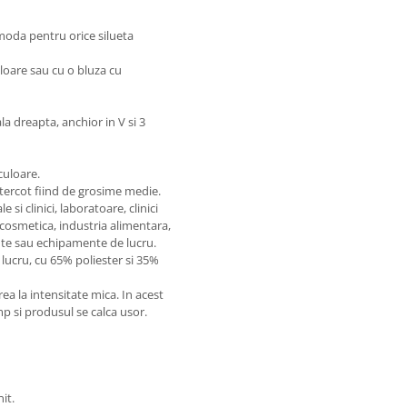
comoda pentru orice silueta
uloare sau cu o bluza cu
a dreapta, anchior in V si 3
culoare.
 tercot fiind de grosime medie.
si clinici, laboratoare, clinici
 cosmetica, industria alimentara,
te sau echipamente de lucru.
lucru, cu 65% poliester si 35%
 la intensitate mica. In acest
imp si produsul se calca usor.
it.