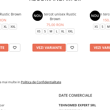
 Rustic Brown
Bluza tercot unisex Rustic
Costum terc
NOU
NOU
Brown
 RON
150
75,00 RON
XL
XXL
XS
S
M
XS
S
M
L
XL
XXL
NTE
VEZI VARIANTE
VEZI VAR
la mai multe in
Politica de Confidentialitate
DATE COMERCIALE
par
TEHNOMED EXPERT SRL