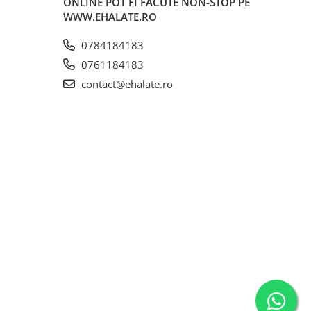
ONLINE POT FI FACUTE NON-STOP PE
WWW.EHALATE.RO
0784184183
0761184183
contact@ehalate.ro