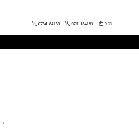
0784184183
0761184183
0,00
XXL