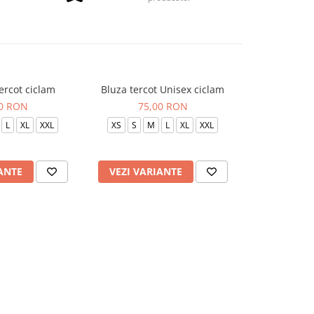
ercot ciclam
Bluza tercot Unisex ciclam
Pantalon terc
00 RON
75,00 RON
75
L
XL
XXL
XS
S
M
L
XL
XXL
XS
S
ANTE
VEZI VARIANTE
VEZI VAR