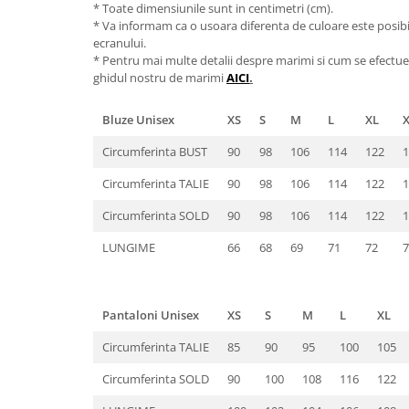
* Toate dimensiunile sunt in centimetri (cm).
* Va informam ca o usoara diferenta de culoare este posibila
ecranului.
* Pentru mai multe detalii despre marimi si cum se efectue
ghidul nostru de marimi
AICI
.
Bluze Unisex
XS
S
M
L
XL
Circumferinta BUST
90
98
106
114
122
1
Circumferinta TALIE
90
98
106
114
122
1
Circumferinta SOLD
90
98
106
114
122
1
LUNGIME
66
68
69
71
72
7
Pantaloni Unisex
XS
S
M
L
XL
Circumferinta TALIE
85
90
95
100
105
Circumferinta SOLD
90
100
108
116
122