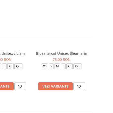
t Unisex ciclam
Bluza tercot Unisex Bleumarin
Bluza t
00 RON
75,00 RON
L
XL
XXL
XS
S
M
L
XL
XXL
XS
S
IANTE
VEZI VARIANTE
VEZI 