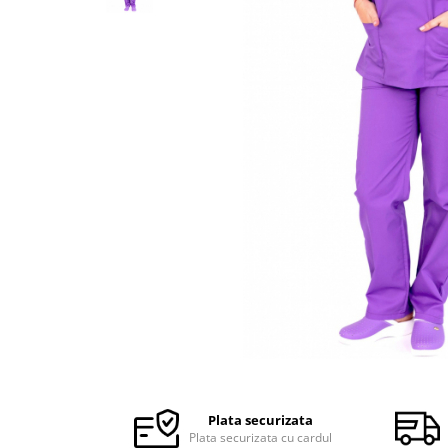
Halate medicale barbati
Halate medicale P2 cu fluturas
Halate medicale cu nasturi
Halate medicale cu fermoar
Halate medicale polar - unisex
Halate medicale albe
Fuste, Sarafane
Sarafane Mira
Fuste medicale
Sarafane medicale
Veste, Jachete
Veste de lucru
Distribuie
Jachete de lucru
pe
Articole din Polar
Facebook
Plata securizata
Jachete de lucru
Plata securizata cu cardul