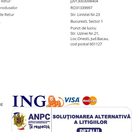
e Retur
J2013003098404
Produselor
RO31339997
de Retur
Str. Linistei Nr.23
L
Bucuresti, Sector 1
Punct de lucru:
Str. Uzinei Nr.21,
Loc.Onesti, Jud.Bacau,
cod postal 601127
ag