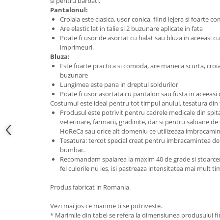
si pentru barbati.
Pantalonul:
Croiala este clasica, usor conica, fiind lejera si foarte 
Are elastic lat in talie si 2 buzunare aplicate in fata
Poate fi usor de asortat cu halat sau bluza in aceeasi c
imprimeuri.
Bluza:
Este foarte practica si comoda, are maneca scurta, croial
buzunare
Lungimea este pana in dreptul soldurilor
Poate fi usor asortata cu pantalon sau fusta in aceeasi 
Costumul este ideal pentru tot timpul anului, tesatura din
Produsul este potrivit pentru cadrele medicale din spitale 
veterinare, farmacii, gradinite, dar si pentru saloane de
HoReCa sau orice alt domeniu ce utilizeaza imbracamin
Tesatura: tercot special creat pentru imbracamintea de 
bumbac.
Recomandam spalarea la maxim 40 de grade si stoarcerea
fel culorile nu ies, isi pastreaza intensitatea mai mult t
Produs fabricat in Romania.
Vezi mai jos ce marime ti se potriveste.
* Marimile din tabel se refera la dimensiunea produsului fin