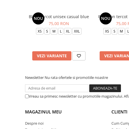
Bluza tercot unisex casual blue
Pantalon tercot
NOU
NOU
75,00 RON
75,00
XS
S
M
L
XL
XXL
XS
S
M
L
VEZI VARIANTE
VEZI VARIA
Newsletter
Nu rata ofertele si promotiile noastre
Vreau sa primesc newsletter cu promotiile magazinului. Af
MAGAZINUL MEU
CLIENTI
Despre noi
Cum Cum