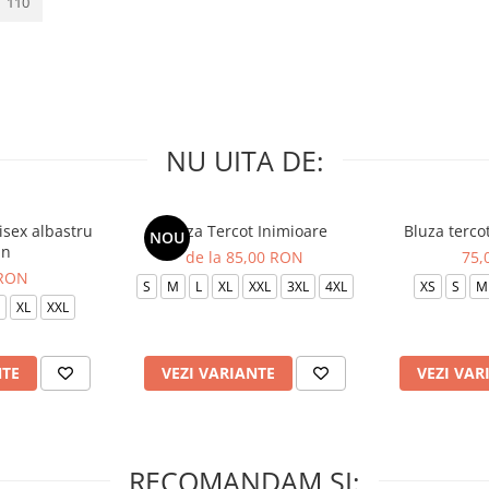
110
NU UITA DE:
isex albastru
Bluza Tercot Inimioare
Bluza terco
NOU
in
de la 85,00 RON
75,
 RON
S
M
L
XL
XXL
3XL
4XL
XS
S
M
XL
XXL
NTE
VEZI VARIANTE
VEZI VAR
RECOMANDAM SI: