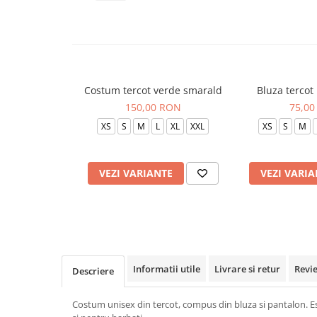
Veste de lucru
Halate medicale polar - unisex
HoReCa
Sorturi restaurante
Costum tercot verde smarald
Bluza tercot
Tricouri de lucru
150,00 RON
75,00
Saboti medicali
XS
S
M
L
XL
XXL
XS
S
M
Bonete
ACCESORII
VEZI VARIANTE
VEZI VARIA
Noutati
Informatii utile
Livrare si retur
Revi
Descriere
Costum unisex din tercot, compus din bluza si pantalon. Est