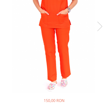
Halate medicale barbati
Halate medicale P2 cu fluturas
Halate medicale cu nasturi
Halate medicale cu fermoar
Halate medicale polar - unisex
Halate medicale albe
Fuste, Sarafane
Sarafane Mira
Fuste medicale
Sarafane medicale
Veste, Jachete
Veste de lucru
Jachete de lucru
Articole din Polar
150,00 RON
Jachete de lucru