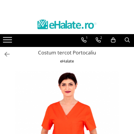
Toate Produsele
Costume Medicale
1
2
Bluze Unisex
Pantaloni Unisex
Costum tercot Portocaliu
Costume Unisex
eHalate
Bluze Medicale
Bluze unisex cu imprimeuri
Bluze Maria
Bluze medicale uni
Halate medicale
Halate Bianca
Bluze Maria
Halate medicale femei