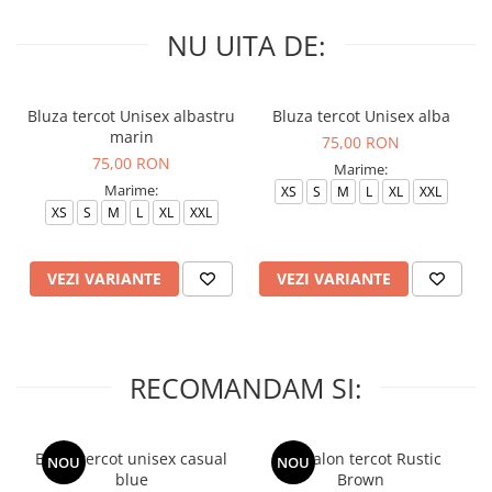
NU UITA DE:
Bluza tercot Unisex albastru
Bluza tercot Unisex alba
marin
75,00 RON
75,00 RON
Marime:
Marime:
XS
S
M
L
XL
XXL
XS
S
M
L
XL
XXL
VEZI VARIANTE
VEZI VARIANTE
RECOMANDAM SI:
Bluza tercot unisex casual
Pantalon tercot Rustic
NOU
NOU
blue
Brown