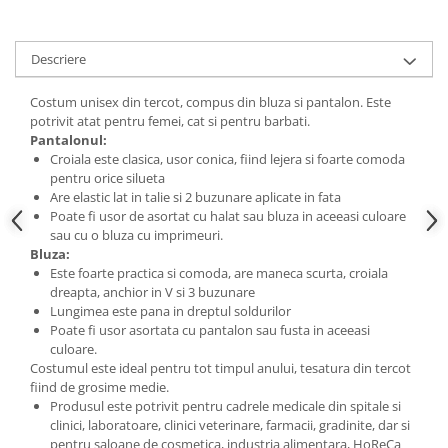
Descriere
Costum unisex din tercot, compus din bluza si pantalon. Este
potrivit atat pentru femei, cat si pentru barbati.
Pantalonul:
Croiala este clasica, usor conica, fiind lejera si foarte comoda
pentru orice silueta
Are elastic lat in talie si 2 buzunare aplicate in fata
Poate fi usor de asortat cu halat sau bluza in aceeasi culoare
sau cu o bluza cu imprimeuri.
Bluza:
Este foarte practica si comoda, are maneca scurta, croiala
dreapta, anchior in V si 3 buzunare
Lungimea este pana in dreptul soldurilor
Poate fi usor asortata cu pantalon sau fusta in aceeasi
culoare.
Costumul este ideal pentru tot timpul anului, tesatura din tercot
fiind de grosime medie.
Produsul este potrivit pentru cadrele medicale din spitale si
clinici, laboratoare, clinici veterinare, farmacii, gradinite, dar si
pentru saloane de cosmetica, industria alimentara, HoReCa