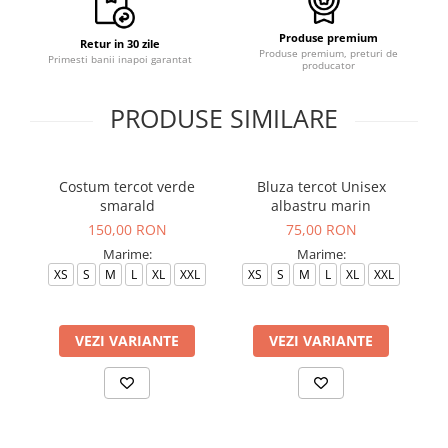
Produse premium
Retur in 30 zile
Produse premium, preturi de
Primesti banii inapoi garantat
producator
PRODUSE SIMILARE
Costum tercot verde
Bluza tercot Unisex
Bl
smarald
albastru marin
150,00 RON
75,00 RON
Marime:
Marime:
XS
S
M
L
XL
XXL
XS
S
M
L
XL
XXL
VEZI VARIANTE
VEZI VARIANTE