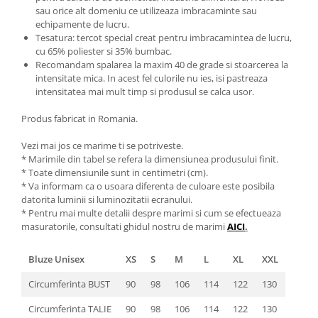
sau orice alt domeniu ce utilizeaza imbracaminte sau
echipamente de lucru.
Tesatura: tercot special creat pentru imbracamintea de lucru,
cu 65% poliester si 35% bumbac.
Recomandam spalarea la maxim 40 de grade si stoarcerea la
intensitate mica. In acest fel culorile nu ies, isi pastreaza
intensitatea mai mult timp si produsul se calca usor.
Produs fabricat in Romania.
Vezi mai jos ce marime ti se potriveste.
* Marimile din tabel se refera la dimensiunea produsului finit.
* Toate dimensiunile sunt in centimetri (cm).
* Va informam ca o usoara diferenta de culoare este posibila
datorita luminii si luminozitatii ecranului.
* Pentru mai multe detalii despre marimi si cum se efectueaza
masuratorile, consultati ghidul nostru de marimi
AICI
.
Bluze Unisex
XS
S
M
L
XL
XXL
Circumferinta BUST
90
98
106
114
122
130
Circumferinta TALIE
90
98
106
114
122
130