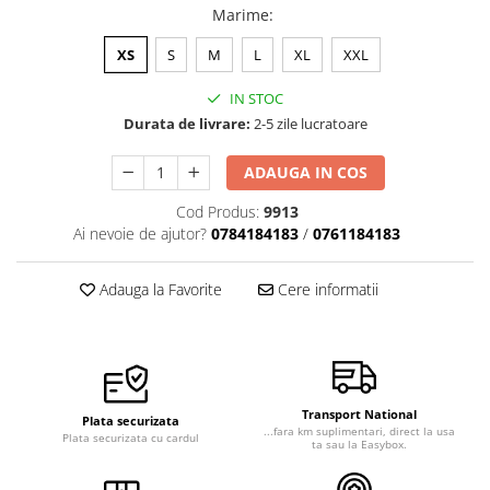
Marime
:
Veste de lucru
Halate medicale polar - unisex
XS
S
M
L
XL
XXL
HoReCa
IN STOC
Sorturi restaurante
Durata de livrare:
2-5 zile lucratoare
Tricouri de lucru
ADAUGA IN COS
Saboti medicali
Cod Produs:
9913
Bonete
Ai nevoie de ajutor?
0784184183
/
0761184183
ACCESORII
Noutati
Adauga la Favorite
Cere informatii
Transport National
Plata securizata
...fara km suplimentari, direct la usa
Plata securizata cu cardul
ta sau la Easybox.