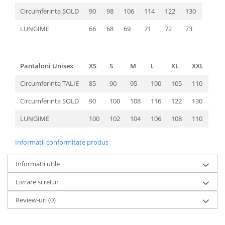
Circumferinta SOLD
90
98
106
114
122
130
LUNGIME
66
68
69
71
72
73
Pantaloni Unisex
XS
S
M
L
XL
XXL
Circumferinta TALIE
85
90
95
100
105
110
Circumferinta SOLD
90
100
108
116
122
130
LUNGIME
100
102
104
106
108
110
Informatii conformitate produs
Informatii utile
Livrare si retur
Review-uri
(0)