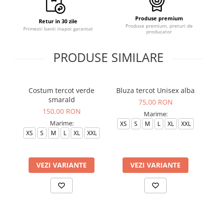
Produse premium
Retur in 30 zile
Produse premium, preturi de
Primesti banii inapoi garantat
producator
PRODUSE SIMILARE
Costum tercot verde
Bluza tercot Unisex alba
smarald
75,00 RON
150,00 RON
Marime:
Marime:
XS
S
M
L
XL
XXL
XS
S
M
L
XL
XXL
VEZI VARIANTE
VEZI VARIANTE