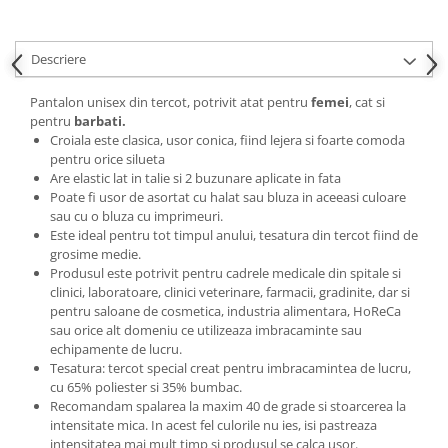
Descriere
Pantalon unisex din tercot, potrivit atat pentru
femei
, cat si
pentru
barbati.
Croiala este clasica, usor conica, fiind lejera si foarte comoda
pentru orice silueta
Are elastic lat in talie si 2 buzunare aplicate in fata
Poate fi usor de asortat cu halat sau bluza in aceeasi culoare
sau cu o bluza cu imprimeuri.
Este ideal pentru tot timpul anului, tesatura din tercot fiind de
grosime medie.
Produsul este potrivit pentru cadrele medicale din spitale si
clinici, laboratoare, clinici veterinare, farmacii, gradinite, dar si
pentru saloane de cosmetica, industria alimentara, HoReCa
sau orice alt domeniu ce utilizeaza imbracaminte sau
echipamente de lucru.
Tesatura: tercot special creat pentru imbracamintea de lucru,
cu 65% poliester si 35% bumbac.
Recomandam spalarea la maxim 40 de grade si stoarcerea la
intensitate mica. In acest fel culorile nu ies, isi pastreaza
intensitatea mai mult timp si produsul se calca usor.