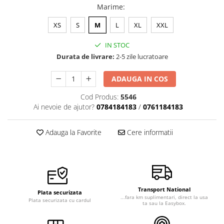
Marime
:
XS
S
M
L
XL
XXL
IN STOC
Durata de livrare:
2-5 zile lucratoare
ADAUGA IN COS
Cod Produs:
5546
Ai nevoie de ajutor?
0784184183
/
0761184183
Adauga la Favorite
Cere informatii
Transport National
Plata securizata
...fara km suplimentari, direct la usa
Plata securizata cu cardul
ta sau la Easybox.