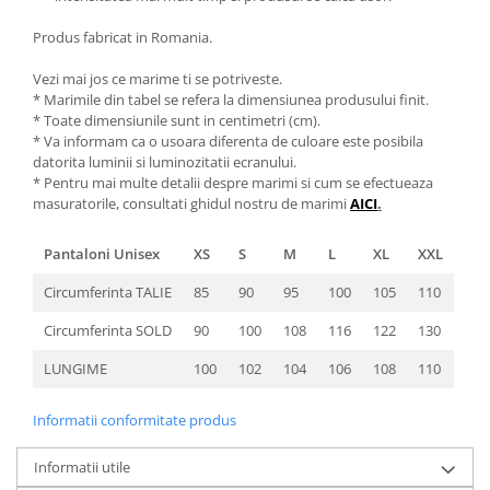
Produs fabricat in Romania.
Vezi mai jos ce marime ti se potriveste.
* Marimile din tabel se refera la dimensiunea produsului finit.
* Toate dimensiunile sunt in centimetri (cm).
* Va informam ca o usoara diferenta de culoare este posibila
datorita luminii si luminozitatii ecranului.
* Pentru mai multe detalii despre marimi si cum se efectueaza
masuratorile, consultati ghidul nostru de marimi
AICI
.
Pantaloni Unisex
XS
S
M
L
XL
XXL
Circumferinta TALIE
85
90
95
100
105
110
Circumferinta SOLD
90
100
108
116
122
130
LUNGIME
100
102
104
106
108
110
Informatii conformitate produs
Informatii utile