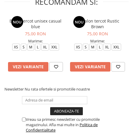
RECOMANDAM SI:
Bluza tercot unisex casual
Pantalon tercot Rustic
NOU
NOU
blue
Brown
75,00 RON
75,00 RON
Marime:
Marime:
XS
S
M
L
XL
XXL
XS
S
M
L
XL
XXL
VEZI VARIANTE
VEZI VARIANTE
Newsletter
Nu rata ofertele si promotiile noastre
Vreau sa primesc newsletter cu promotiile
magazinului. Afla mai multe in
Politica de
Confidentialitate