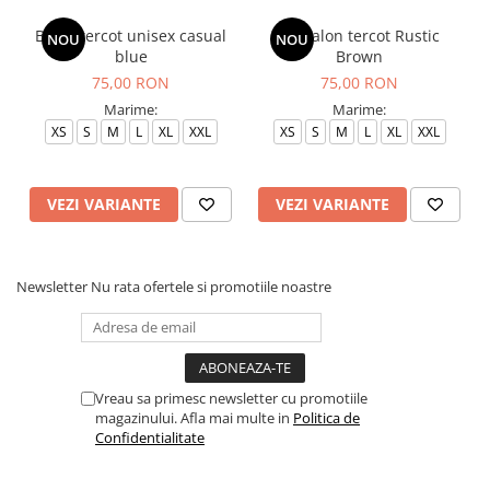
Bluza tercot unisex casual
Pantalon tercot Rustic
NOU
NOU
blue
Brown
75,00 RON
75,00 RON
Marime:
Marime:
XS
S
M
L
XL
XXL
XS
S
M
L
XL
XXL
VEZI VARIANTE
VEZI VARIANTE
Newsletter
Nu rata ofertele si promotiile noastre
Vreau sa primesc newsletter cu promotiile
magazinului. Afla mai multe in
Politica de
Confidentialitate