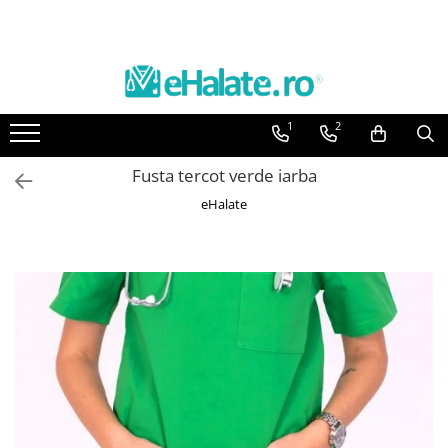
Toate Produsele
Costume Medicale
1
2
Bluze Unisex
Pantaloni Unisex
Fusta tercot verde iarba
Costume Unisex
eHalate
Bluze Medicale
Bluze unisex cu imprimeuri
Bluze Maria
Bluze medicale uni
Halate medicale
Halate Bianca
Bluze Maria
Halate medicale femei