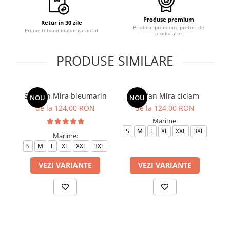
Produse premium
Retur in 30 zile
Produse premium, preturi de
Primesti banii inapoi garantat
producator
PRODUSE SIMILARE
Sarafan Mira bleumarin
Sarafan Mira ciclam
NOU
NOU
de la 124,00 RON
de la 124,00 RON
Marime:
S
M
L
XL
XXL
3XL
Marime:
S
M
L
XL
XXL
3XL
S
VEZI VARIANTE
VEZI VARIANTE