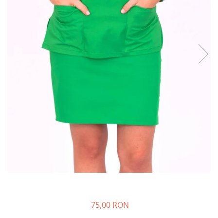
Halate medicale barbati
Halate medicale P2 cu fluturas
Halate medicale cu nasturi
Halate medicale cu fermoar
Halate medicale polar - unisex
Halate medicale albe
Fuste, Sarafane
Sarafane Mira
Fuste medicale
Sarafane medicale
Veste, Jachete
Veste de lucru
Jachete de lucru
Articole din Polar
75,00 RON
Jachete de lucru