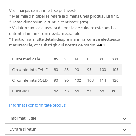
Vezi mai jos ce marime ti se potriveste.
* Marimile din tabel se refera la dimensiunea produsului finit.
* Toate dimensiunile sunt in centimetri (cm).
* Va informam ca o usoara diferenta de culoare este posibila
datorita luminii si luminozitatii ecranului.
* Pentru mai multe detalii despre marimi si cum se efectueaza
masuratorile, consultati ghidul nostru de marimi
AICI
.
Fuste medicale
XS
S
M
L
XL
XXL
Circumferinta TALIE
80
85
90
95
100
105
Circumferinta SOLD
90
96
102
108
114
120
LUNGIME
52
53
55
57
58
60
Informatii conformitate produs
Informatii utile
Livrare si retur