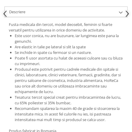
Descriere
Fusta medicala din tercot, model deosebit, feminin si foarte
versatil pentru utilizarea in orice domeniu de activitate.
Este usor conica, nu are buzunare, iar lungimea este pana la
genunchi.
Are elastic in talie pe lateral si slit la spate
Se inchide in spate cu fermoar si un nasture.
Poate fi usor asortata cu halat de aceeasi culoare sau cu bluza
cu imprimeuri.
Produsul este potrivit pentru cadrele medicale din spitale si
clinici, laboratoare, clinici veterinare, farmacii, gradinite, dar si
pentru saloane de cosmetica, industria alimentara, HoReCa
sau orice alt domeniu ce utilizeaza imbracaminte sau
echipamente de lucru.
Tesatura: tercot special creat pentru imbracamintea de lucru,
cu 65% poliester si 35% bumbac.
Recomandam spalarea la maxim 40 de grade si stoarcerea la
intensitate mica. In acest fel culorile nu ies, isi pastreaza
intensitatea mai mult timp si produsul se calca usor.
Produs fabricat in Romania.