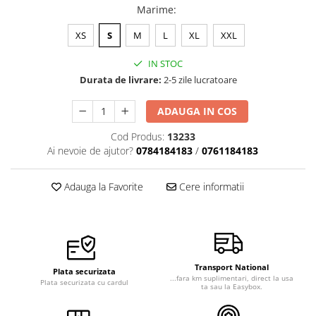
Marime
:
Veste de lucru
Halate medicale polar - unisex
XS
S
M
L
XL
XXL
HoReCa
IN STOC
Sorturi restaurante
Durata de livrare:
2-5 zile lucratoare
Tricouri de lucru
ADAUGA IN COS
Saboti medicali
Cod Produs:
13233
Bonete
Ai nevoie de ajutor?
0784184183
/
0761184183
ACCESORII
Noutati
Adauga la Favorite
Cere informatii
Transport National
Plata securizata
...fara km suplimentari, direct la usa
Plata securizata cu cardul
ta sau la Easybox.