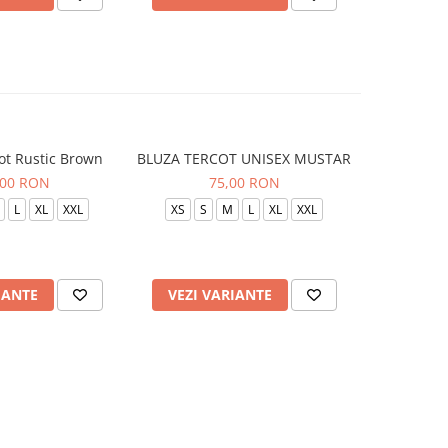
ot Rustic Brown
BLUZA TERCOT UNISEX MUSTAR
BLUZA TE
,00 RON
75,00 RON
L
XL
XXL
XS
S
M
L
XL
XXL
XS
S
IANTE
VEZI VARIANTE
VEZI 