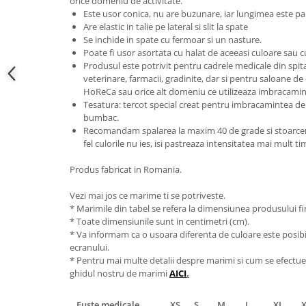
orice domeniu de activitate.
Este usor conica, nu are buzunare, iar lungimea este p
Are elastic in talie pe lateral si slit la spate
Se inchide in spate cu fermoar si un nasture.
Poate fi usor asortata cu halat de aceeasi culoare sau 
Produsul este potrivit pentru cadrele medicale din spitale 
veterinare, farmacii, gradinite, dar si pentru saloane de
HoReCa sau orice alt domeniu ce utilizeaza imbracamin
Tesatura: tercot special creat pentru imbracamintea de 
bumbac.
Recomandam spalarea la maxim 40 de grade si stoarcerea
fel culorile nu ies, isi pastreaza intensitatea mai mult t
Produs fabricat in Romania.
Vezi mai jos ce marime ti se potriveste.
* Marimile din tabel se refera la dimensiunea produsului fin
* Toate dimensiunile sunt in centimetri (cm).
* Va informam ca o usoara diferenta de culoare este posibila
ecranului.
* Pentru mai multe detalii despre marimi si cum se efectue
ghidul nostru de marimi
AICI
.
Fuste medicale
XS
S
M
L
XL