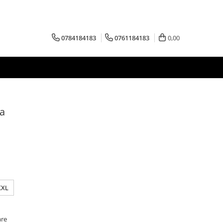
0784184183
0761184183
0,00
ba
XXL
are