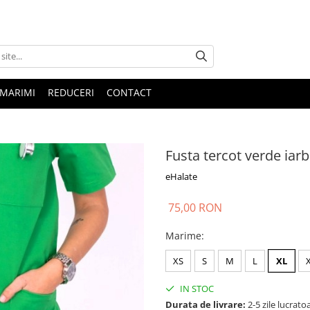
 MARIMI
REDUCERI
CONTACT
Fusta tercot verde iar
eHalate
75,00 RON
Marime
:
XS
S
M
L
XL
IN STOC
Durata de livrare:
2-5 zile lucrato