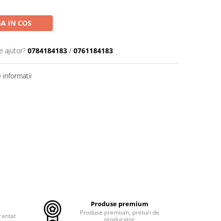
A IN COS
e ajutor?
0784184183
/
0761184183
informatii
Produse premium
Produse premium, preturi de
rantat
producator