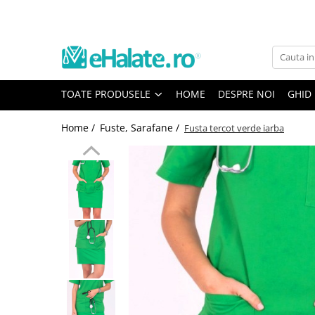
Toate Produsele
Costume Medicale
TOATE PRODUSELE
HOME
DESPRE NOI
GHID
Bluze Unisex
Pantaloni Unisex
Home /
Fuste, Sarafane /
Fusta tercot verde iarba
Costume Unisex
Bluze Medicale
Bluze unisex cu imprimeuri
Bluze Maria
Bluze medicale uni
Halate medicale
Halate Bianca
Bluze Maria
Halate medicale femei