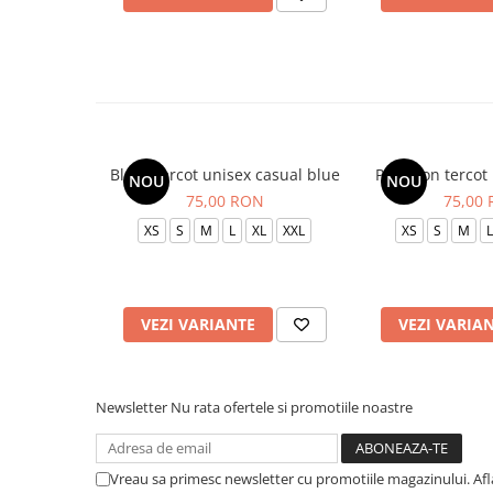
Bluza tercot unisex casual blue
Pantalon tercot
NOU
NOU
75,00 RON
75,00
XS
S
M
L
XL
XXL
XS
S
M
L
VEZI VARIANTE
VEZI VARIA
Newsletter
Nu rata ofertele si promotiile noastre
Vreau sa primesc newsletter cu promotiile magazinului. Af