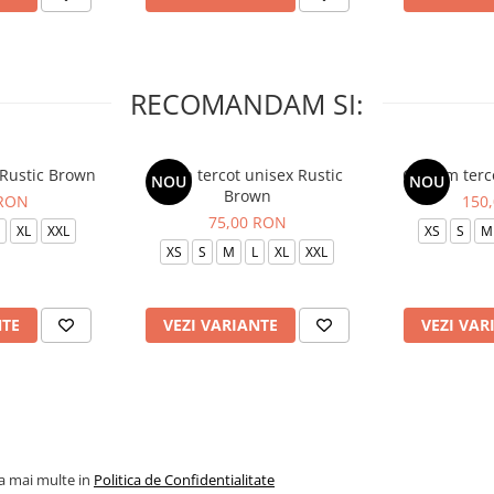
RECOMANDAM SI:
 Rustic Brown
Bluza tercot unisex Rustic
Costum terc
NOU
NOU
Brown
 RON
150
75,00 RON
XL
XXL
XS
S
M
XS
S
M
L
XL
XXL
NTE
VEZI VARIANTE
VEZI VAR
la mai multe in
Politica de Confidentialitate