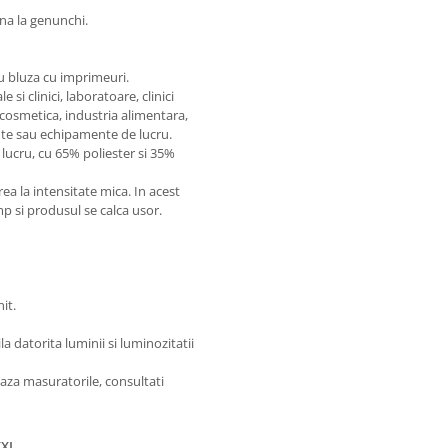
ana la genunchi.
cu bluza cu imprimeuri.
si clinici, laboratoare, clinici
 cosmetica, industria alimentara,
te sau echipamente de lucru.
lucru, cu 65% poliester si 35%
 la intensitate mica. In acest
imp si produsul se calca usor.
it.
 datorita luminii si luminozitatii
aza masuratorile, consultati
XXL