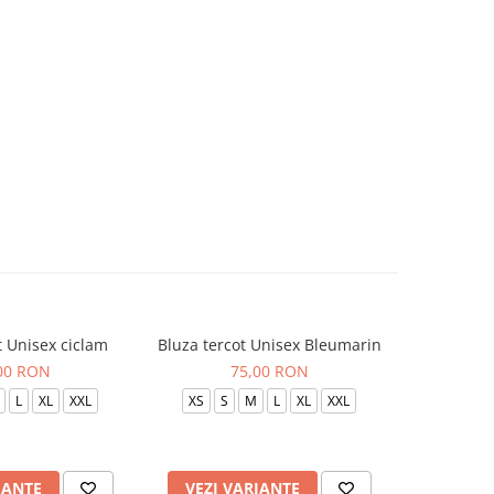
t Unisex ciclam
Bluza tercot Unisex Bleumarin
Bluza t
00 RON
75,00 RON
L
XL
XXL
XS
S
M
L
XL
XXL
XS
S
IANTE
VEZI VARIANTE
VEZI 