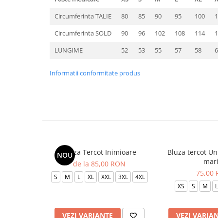
Circumferinta TALIE
80
85
90
95
100
1
Circumferinta SOLD
90
96
102
108
114
1
LUNGIME
52
53
55
57
58
6
Informatii conformitate produs
Bluza Tercot Inimioare
Bluza tercot Un
NOU
mar
de la 85,00 RON
75,00
S
M
L
XL
XXL
3XL
4XL
XS
S
M
L
VEZI VARIANTE
VEZI VARIA