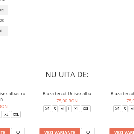
05
20
0
NU UITA DE:
isex albastru
Bluza tercot Unisex alba
Bluza terco
in
75,00 RON
75,
 RON
XS
S
M
L
XL
XXL
XS
S
M
XL
XXL
NTE
VEZI VARIANTE
VEZI VAR