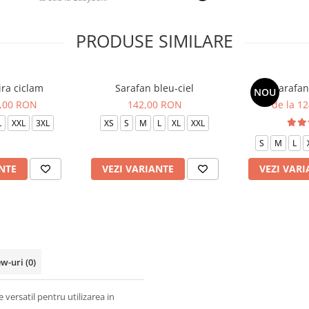
PRODUSE SIMILARE
ra ciclam
Sarafan bleu-ciel
Sarafan
NOU
4,00 RON
142,00 RON
de la 1
L
XXL
3XL
XS
S
M
L
XL
XXL
S
M
L
NTE
VEZI VARIANTE
VEZI VARI
ew-uri
(0)
 versatil pentru utilizarea in