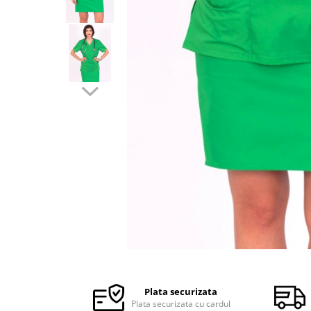
Halate medicale barbati
Halate medicale P2 cu fluturas
Halate medicale cu nasturi
Halate medicale cu fermoar
Halate medicale polar - unisex
Halate medicale albe
Fuste, Sarafane
Sarafane Mira
Fuste medicale
Sarafane medicale
Veste, Jachete
Veste de lucru
Distribuie
Jachete de lucru
pe
Articole din Polar
Facebook
Plata securizata
Jachete de lucru
Plata securizata cu cardul