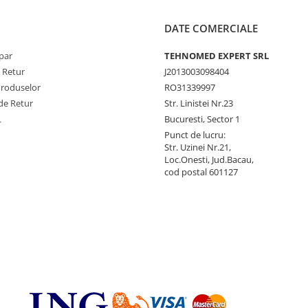
DATE COMERCIALE
par
TEHNOMED EXPERT SRL
e Retur
J2013003098404
Produselor
RO31339997
de Retur
Str. Linistei Nr.23
L
Bucuresti, Sector 1
Punct de lucru:
Str. Uzinei Nr.21,
Loc.Onesti, Jud.Bacau,
cod postal 601127