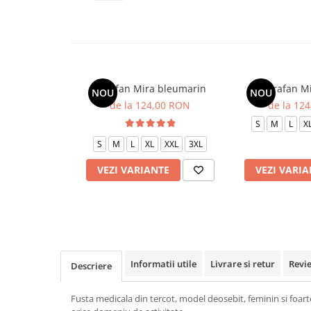
Veste de lucru
Halate medicale polar - unisex
HoReCa
Sorturi restaurante
Sarafan Mira bleumarin
Sarafan Mi
NOU
NOU
Tricouri de lucru
de la 124,00 RON
de la 12
Saboti medicali
S
M
L
X
Bonete
S
M
L
XL
XXL
3XL
ACCESORII
VEZI VARIANTE
VEZI VARIA
Noutati
Informatii utile
Livrare si retur
Revi
Descriere
Fusta medicala din tercot, model deosebit, feminin si foarte