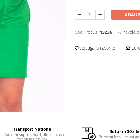
ADAUG
Cod Produs:
13236
Ai nevoie d
Adauga la Favorite
Cere 
Transport National
Retur in 30 zile
...fara km suplimentari, direct la usa
Primesti banii inapoi ga
ta sau la Easybox.