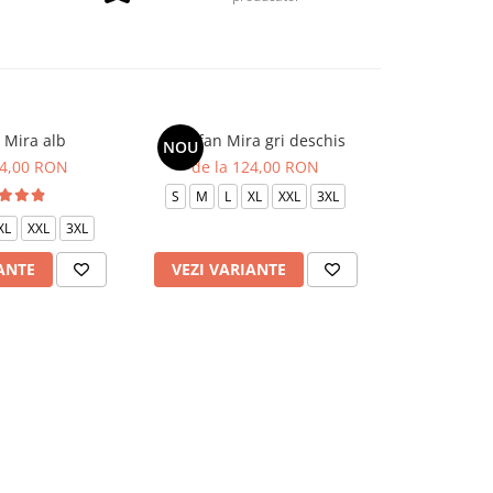
 Mira alb
Sarafan Mira gri deschis
Sarafan
NOU
NOU
24,00 RON
de la 124,00 RON
de la 
S
M
L
XL
XXL
3XL
S
M
L
XL
XXL
3XL
ANTE
VEZI VARIANTE
VEZI VAR