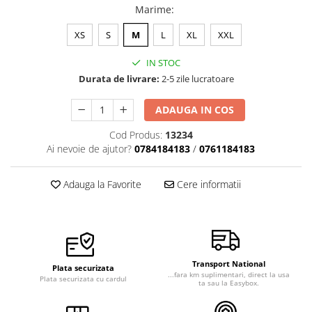
Marime
:
Veste de lucru
Halate medicale polar - unisex
XS
S
M
L
XL
XXL
HoReCa
IN STOC
Sorturi restaurante
Durata de livrare:
2-5 zile lucratoare
Tricouri de lucru
ADAUGA IN COS
Saboti medicali
Cod Produs:
13234
Bonete
Ai nevoie de ajutor?
0784184183
/
0761184183
ACCESORII
Noutati
Adauga la Favorite
Cere informatii
Transport National
Plata securizata
...fara km suplimentari, direct la usa
Plata securizata cu cardul
ta sau la Easybox.