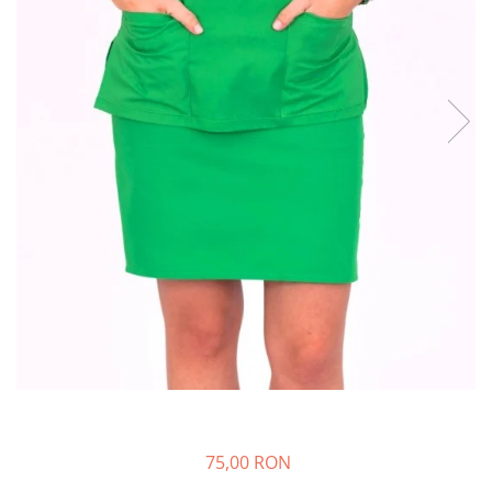
Halate medicale barbati
Halate medicale P2 cu fluturas
Halate medicale cu nasturi
Halate medicale cu fermoar
Halate medicale polar - unisex
Halate medicale albe
Fuste, Sarafane
Sarafane Mira
Fuste medicale
Sarafane medicale
Veste, Jachete
Veste de lucru
Jachete de lucru
Articole din Polar
75,00 RON
Jachete de lucru