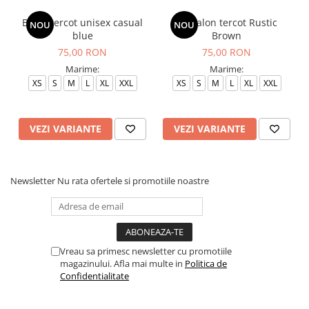
Bluza tercot unisex casual
Pantalon tercot Rustic
NOU
NOU
blue
Brown
75,00 RON
75,00 RON
Marime:
Marime:
XS
S
M
L
XL
XXL
XS
S
M
L
XL
XXL
VEZI VARIANTE
VEZI VARIANTE
Newsletter
Nu rata ofertele si promotiile noastre
Vreau sa primesc newsletter cu promotiile
magazinului. Afla mai multe in
Politica de
Confidentialitate