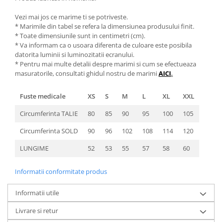
Vezi mai jos ce marime ti se potriveste.
* Marimile din tabel se refera la dimensiunea produsului finit.
* Toate dimensiunile sunt in centimetri (cm).
* Va informam ca o usoara diferenta de culoare este posibila
datorita luminii si luminozitatii ecranului.
* Pentru mai multe detalii despre marimi si cum se efectueaza
masuratorile, consultati ghidul nostru de marimi
AICI
.
Fuste medicale
XS
S
M
L
XL
XXL
Circumferinta TALIE
80
85
90
95
100
105
Circumferinta SOLD
90
96
102
108
114
120
LUNGIME
52
53
55
57
58
60
Informatii conformitate produs
Informatii utile
Livrare si retur