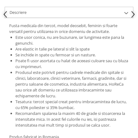
Descriere
Fusta medicala din tercot, model deosebit, feminin si foarte
versatil pentru utilizarea in orice domeniu de activitate.
Este usor conica, nu are buzunare, iar lungimea este pana la
genunchi.
Are elastic in talie pe lateral si slit la spate
Se inchide in spate cu fermoar si un nasture.
Poate fi usor asortata cu halat de aceeasi culoare sau cu bluza
cu imprimeuri.
Produsul este potrivit pentru cadrele medicale din spitale si
clinici, laboratoare, clinici veterinare, farmacii, gradinite, dar si
pentru saloane de cosmetica, industria alimentara, HoReCa
sau orice alt domeniu ce utilizeaza imbracaminte sau
echipamente de lucru.
Tesatura: tercot special creat pentru imbracamintea de lucru,
cu 65% poliester si 35% bumbac.
Recomandam spalarea la maxim 40 de grade si stoarcerea la
intensitate mica. In acest fel culorile nu ies, isi pastreaza
intensitatea mai mult timp si produsul se calca usor.
Produs fabricat in Romania.