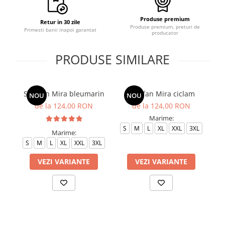
Produse premium
Retur in 30 zile
Produse premium, preturi de
Primesti banii inapoi garantat
producator
PRODUSE SIMILARE
Sarafan Mira bleumarin
Sarafan Mira ciclam
NOU
NOU
de la 124,00 RON
de la 124,00 RON
Marime:
S
M
L
XL
XXL
3XL
Marime:
S
M
L
XL
XXL
3XL
S
VEZI VARIANTE
VEZI VARIANTE