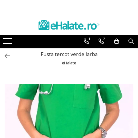
Toate Produsele
Costume Medicale
1
2
Bluze Unisex
Pantaloni Unisex
Fusta tercot verde iarba
Costume Unisex
eHalate
Bluze Medicale
Bluze unisex cu imprimeuri
Bluze Maria
Bluze medicale uni
Halate medicale
Halate Bianca
Bluze Maria
Halate medicale femei