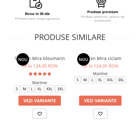
Produse premium
Retur in 30 zile
Produse premium, preturi de
Primesti banii inapoi garantat
producator
PRODUSE SIMILARE
Sarafan Mira bleumarin
Sarafan Mira ciclam
NOU
NOU
de la 124,00 RON
de la 124,00 RON
Marime:
S
M
L
XL
XXL
3XL
Marime:
S
M
L
XL
XXL
3XL
S
VEZI VARIANTE
VEZI VARIANTE