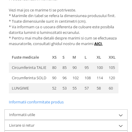
Vezi mai jos ce marime ti se potriveste.
* Marimile din tabel se refera la dimensiunea produsului finit.
* Toate dimensiunile sunt in centimetri (cm).
* Va informam ca o usoara diferenta de culoare este posibila
datorita luminii si luminozitatii ecranului.
* Pentru mai multe detalii despre marimi si cum se efectueaza
masuratorile, consultati ghidul nostru de marimi
AICI
.
Fuste medicale
XS
S
M
L
XL
XXL
Circumferinta TALIE
80
85
90
95
100
105
Circumferinta SOLD
90
96
102
108
114
120
LUNGIME
52
53
55
57
58
60
Informatii conformitate produs
Informatii utile
Livrare si retur