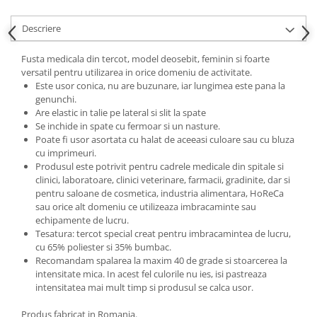
Descriere
Fusta medicala din tercot, model deosebit, feminin si foarte
versatil pentru utilizarea in orice domeniu de activitate.
Este usor conica, nu are buzunare, iar lungimea este pana la
genunchi.
Are elastic in talie pe lateral si slit la spate
Se inchide in spate cu fermoar si un nasture.
Poate fi usor asortata cu halat de aceeasi culoare sau cu bluza
cu imprimeuri.
Produsul este potrivit pentru cadrele medicale din spitale si
clinici, laboratoare, clinici veterinare, farmacii, gradinite, dar si
pentru saloane de cosmetica, industria alimentara, HoReCa
sau orice alt domeniu ce utilizeaza imbracaminte sau
echipamente de lucru.
Tesatura: tercot special creat pentru imbracamintea de lucru,
cu 65% poliester si 35% bumbac.
Recomandam spalarea la maxim 40 de grade si stoarcerea la
intensitate mica. In acest fel culorile nu ies, isi pastreaza
intensitatea mai mult timp si produsul se calca usor.
Produs fabricat in Romania.