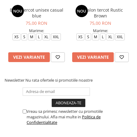
Bluza tercot unisex casual
Pantalon tercot Rustic
NOU
NOU
blue
Brown
75,00 RON
75,00 RON
Marime:
Marime:
XS
S
M
L
XL
XXL
XS
S
M
L
XL
XXL
VEZI VARIANTE
VEZI VARIANTE
Newsletter
Nu rata ofertele si promotiile noastre
Vreau sa primesc newsletter cu promotiile
magazinului. Afla mai multe in
Politica de
Confidentialitate