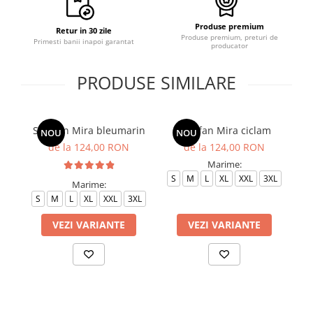
Produse premium
Retur in 30 zile
Produse premium, preturi de
Primesti banii inapoi garantat
producator
PRODUSE SIMILARE
Sarafan Mira bleumarin
Sarafan Mira ciclam
NOU
NOU
de la 124,00 RON
de la 124,00 RON
Marime:
S
M
L
XL
XXL
3XL
Marime:
S
M
L
XL
XXL
3XL
S
VEZI VARIANTE
VEZI VARIANTE