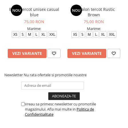
Bluza tercot unisex casual
Pantalon tercot Rustic
NOU
NOU
blue
Brown
75,00 RON
75,00 RON
Marime:
Marime:
XS
S
M
L
XL
XXL
XS
S
M
L
XL
XXL
VEZI VARIANTE
VEZI VARIANTE
Newsletter
Nu rata ofertele si promotiile noastre
Vreau sa primesc newsletter cu promotiile
magazinului. Afla mai multe in
Politica de
Confidentialitate