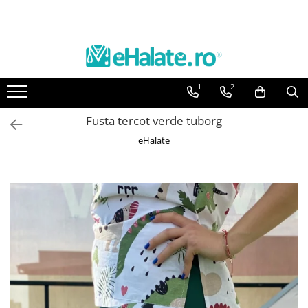
Toate Produsele
Costume Medicale
1
2
Bluze Unisex
Pantaloni Unisex
Fusta tercot verde tuborg
Costume Unisex
eHalate
Bluze Medicale
Bluze unisex cu imprimeuri
Bluze Maria
Bluze medicale uni
Halate medicale
Halate Bianca
Bluze Maria
Halate medicale femei