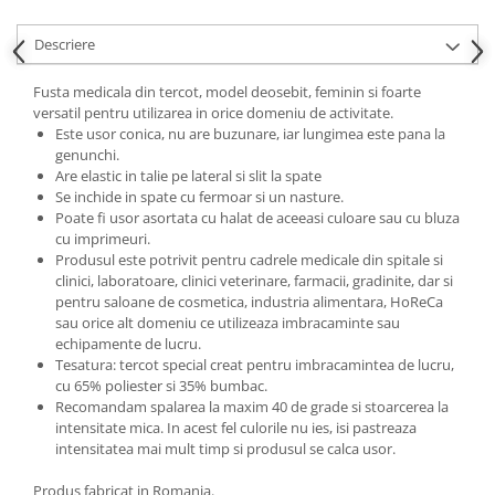
Descriere
Fusta medicala din tercot, model deosebit, feminin si foarte
versatil pentru utilizarea in orice domeniu de activitate.
Este usor conica, nu are buzunare, iar lungimea este pana la
genunchi.
Are elastic in talie pe lateral si slit la spate
Se inchide in spate cu fermoar si un nasture.
Poate fi usor asortata cu halat de aceeasi culoare sau cu bluza
cu imprimeuri.
Produsul este potrivit pentru cadrele medicale din spitale si
clinici, laboratoare, clinici veterinare, farmacii, gradinite, dar si
pentru saloane de cosmetica, industria alimentara, HoReCa
sau orice alt domeniu ce utilizeaza imbracaminte sau
echipamente de lucru.
Tesatura: tercot special creat pentru imbracamintea de lucru,
cu 65% poliester si 35% bumbac.
Recomandam spalarea la maxim 40 de grade si stoarcerea la
intensitate mica. In acest fel culorile nu ies, isi pastreaza
intensitatea mai mult timp si produsul se calca usor.
Produs fabricat in Romania.