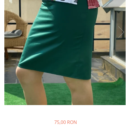
Halate medicale barbati
Halate medicale P2 cu fluturas
Halate medicale cu nasturi
Halate medicale cu fermoar
Halate medicale polar - unisex
Halate medicale albe
Fuste, Sarafane
Sarafane Mira
Fuste medicale
Sarafane medicale
Veste, Jachete
Veste de lucru
Jachete de lucru
Articole din Polar
75,00 RON
Jachete de lucru