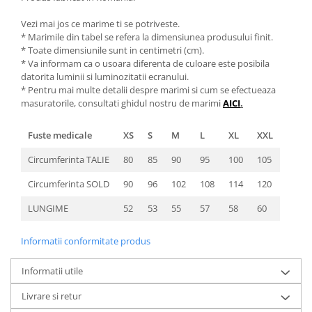
Vezi mai jos ce marime ti se potriveste.
* Marimile din tabel se refera la dimensiunea produsului finit.
* Toate dimensiunile sunt in centimetri (cm).
* Va informam ca o usoara diferenta de culoare este posibila
datorita luminii si luminozitatii ecranului.
* Pentru mai multe detalii despre marimi si cum se efectueaza
masuratorile, consultati ghidul nostru de marimi
AICI
.
Fuste medicale
XS
S
M
L
XL
XXL
Circumferinta TALIE
80
85
90
95
100
105
Circumferinta SOLD
90
96
102
108
114
120
LUNGIME
52
53
55
57
58
60
Informatii conformitate produs
Informatii utile
Livrare si retur