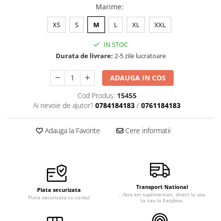
Marime
:
Veste de lucru
Halate medicale polar - unisex
XS
S
M
L
XL
XXL
HoReCa
IN STOC
Sorturi restaurante
Durata de livrare:
2-5 zile lucratoare
Tricouri de lucru
ADAUGA IN COS
Saboti medicali
Cod Produs:
15455
Bonete
Ai nevoie de ajutor?
0784184183
/
0761184183
ACCESORII
Noutati
Adauga la Favorite
Cere informatii
Transport National
Plata securizata
...fara km suplimentari, direct la usa
Plata securizata cu cardul
ta sau la Easybox.