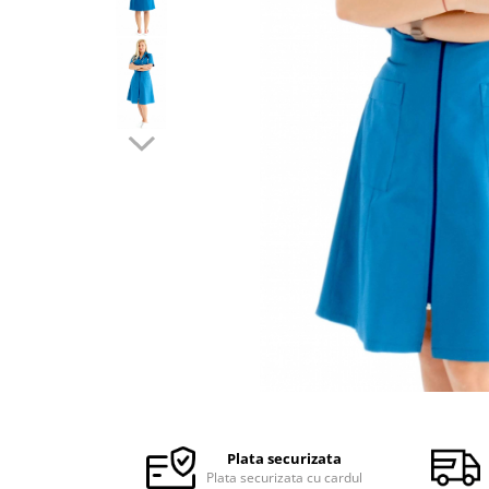
Halate medicale barbati
Halate medicale P2 cu fluturas
Halate medicale cu nasturi
Halate medicale cu fermoar
Halate medicale polar - unisex
Halate medicale albe
Fuste, Sarafane
Sarafane Mira
Fuste medicale
Sarafane medicale
Veste, Jachete
Veste de lucru
Distribuie
Jachete de lucru
pe
Articole din Polar
Facebook
Plata securizata
Jachete de lucru
Plata securizata cu cardul