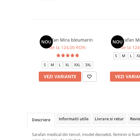
Veste de lucru
Halate medicale polar - unisex
HoReCa
Sorturi restaurante
Sarafan Mira bleumarin
Sarafan Mi
NOU
NOU
Tricouri de lucru
de la 124,00 RON
de la 12
Saboti medicali
S
M
L
X
Bonete
S
M
L
XL
XXL
3XL
ACCESORII
VEZI VARIANTE
VEZI VARIA
Noutati
Informatii utile
Livrare si retur
Revi
Descriere
Sarafan medical din tercot, model deosebit, feminin si foart