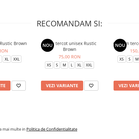
RECOMANDAM SI:
 Rustic Brown
Bluza tercot unisex Rustic
Costum terc
NOU
NOU
Brown
 RON
150
75,00 RON
XL
XXL
XS
S
M
XS
S
M
L
XL
XXL
NTE
VEZI VARIANTE
VEZI VAR
la mai multe in
Politica de Confidentialitate