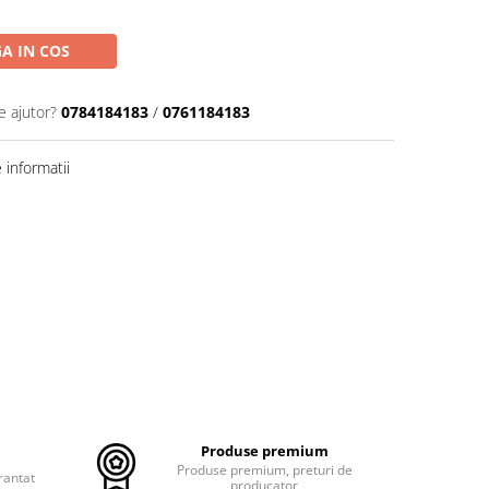
A IN COS
e ajutor?
0784184183
/
0761184183
informatii
Produse premium
Produse premium, preturi de
rantat
producator