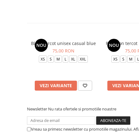
Bluza tercot unisex casual blue
Pantalon tercot
NOU
NOU
75,00 RON
75,00
XS
S
M
L
XL
XXL
XS
S
M
L
VEZI VARIANTE
VEZI VARIA
Newsletter
Nu rata ofertele si promotiile noastre
Vreau sa primesc newsletter cu promotiile magazinului. Af