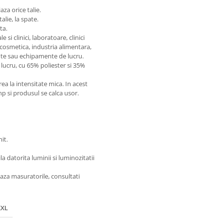
za orice talie.
alie, la spate.
ata.
si clinici, laboratoare, clinici
 cosmetica, industria alimentara,
te sau echipamente de lucru.
lucru, cu 65% poliester si 35%
 la intensitate mica. In acest
imp si produsul se calca usor.
it.
 datorita luminii si luminozitatii
aza masuratorile, consultati
XXL