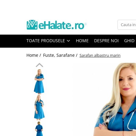
Toate Produsele
Costume Medicale
TOATE PRODUSELE
HOME
DESPRE NOI
GHID
Bluze Unisex
Pantaloni Unisex
Home /
Fuste, Sarafane /
Sarafan albastru marin
Costume Unisex
Bluze Medicale
Bluze unisex cu imprimeuri
Bluze Maria
Bluze medicale uni
Halate medicale
Halate Bianca
Bluze Maria
Halate medicale femei