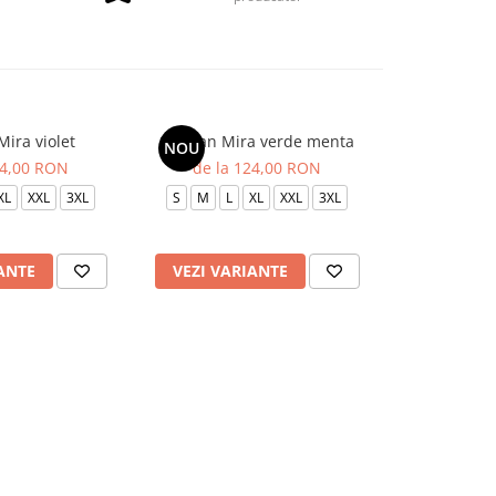
Mira violet
Sarafan Mira verde menta
Sarafan Mi
NOU
NOU
24,00 RON
de la 124,00 RON
de la 
XL
XXL
3XL
S
M
L
XL
XXL
3XL
S
M
L
ANTE
VEZI VARIANTE
VEZI VAR