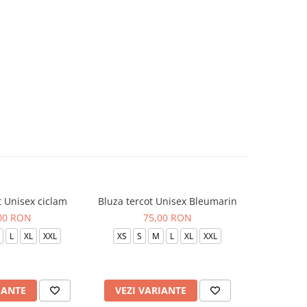
t Unisex ciclam
Bluza tercot Unisex Bleumarin
Bluza t
00 RON
75,00 RON
L
XL
XXL
XS
S
M
L
XL
XXL
XS
S
IANTE
VEZI VARIANTE
VEZI 