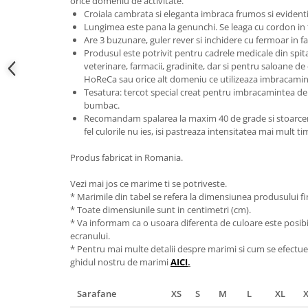
orice domeniu de activitate.
Croiala cambrata si eleganta imbraca frumos si evidentia
Lungimea este pana la genunchi. Se leaga cu cordon in t
Are 3 buzunare, guler rever si inchidere cu fermoar in f
Produsul este potrivit pentru cadrele medicale din spitale 
veterinare, farmacii, gradinite, dar si pentru saloane de
HoReCa sau orice alt domeniu ce utilizeaza imbracamin
Tesatura: tercot special creat pentru imbracamintea de 
bumbac.
Recomandam spalarea la maxim 40 de grade si stoarcerea
fel culorile nu ies, isi pastreaza intensitatea mai mult t
Produs fabricat in Romania.
Vezi mai jos ce marime ti se potriveste.
* Marimile din tabel se refera la dimensiunea produsului fin
* Toate dimensiunile sunt in centimetri (cm).
* Va informam ca o usoara diferenta de culoare este posibila
ecranului.
* Pentru mai multe detalii despre marimi si cum se efectue
ghidul nostru de marimi
AICI
.
Sarafane
XS
S
M
L
XL