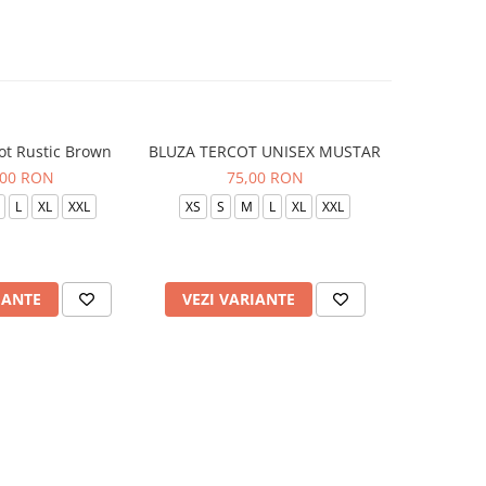
ot Rustic Brown
BLUZA TERCOT UNISEX MUSTAR
BLUZA TE
,00 RON
75,00 RON
L
XL
XXL
XS
S
M
L
XL
XXL
XS
S
IANTE
VEZI VARIANTE
VEZI 