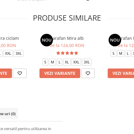
PRODUSE SIMILARE
ra ciclam
Sarafan Mira alb
Sarafan 
NOU
NOU
4,00 RON
de la 124,00 RON
de la 1
L
XXL
3XL
S
M
L
S
M
L
XL
XXL
3XL
NTE
VEZI VARIANTE
VEZI VARI
ew-uri
(0)
e versatil pentru utilizarea in