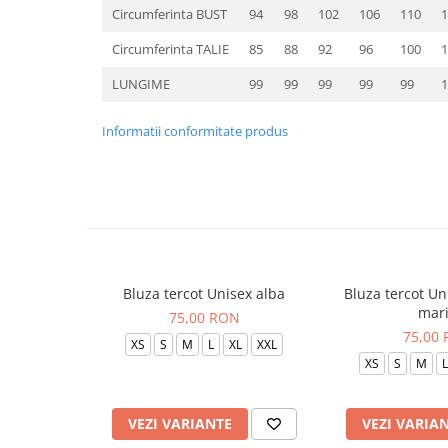
Circumferinta BUST
94
98
102
106
110
1
Circumferinta TALIE
85
88
92
96
100
1
LUNGIME
99
99
99
99
99
1
Informatii conformitate produs
Bluza tercot Unisex alba
Bluza tercot Un
mar
75,00 RON
75,00
XS
S
M
L
XL
XXL
XS
S
M
L
VEZI VARIANTE
VEZI VARIA