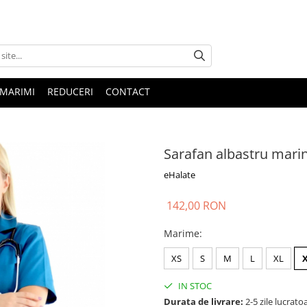
 MARIMI
REDUCERI
CONTACT
Sarafan albastru mari
eHalate
142,00 RON
Marime
:
XS
S
M
L
XL
IN STOC
Durata de livrare:
2-5 zile lucrato