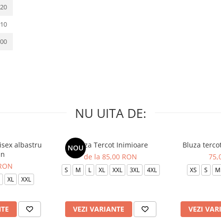
20
10
00
NU UITA DE:
isex albastru
Bluza Tercot Inimioare
Bluza terco
NOU
in
de la 85,00 RON
75,
 RON
S
M
L
XL
XXL
3XL
4XL
XS
S
M
XL
XXL
NTE
VEZI VARIANTE
VEZI VAR