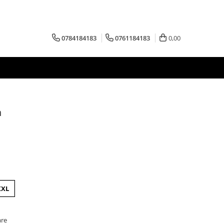
0784184183
0761184183
0,00
n
XXL
are