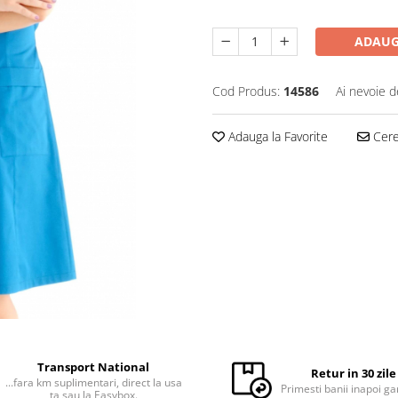
ADAUG
Cod Produs:
14586
Ai nevoie d
Adauga la Favorite
Cere 
Transport National
Retur in 30 zile
...fara km suplimentari, direct la usa
Primesti banii inapoi ga
ta sau la Easybox.