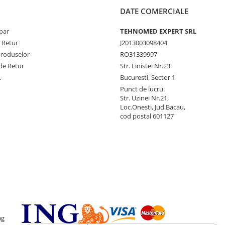
DATE COMERCIALE
par
TEHNOMED EXPERT SRL
e Retur
J2013003098404
Produselor
RO31339997
de Retur
Str. Linistei Nr.23
L
Bucuresti, Sector 1
Punct de lucru:
Str. Uzinei Nr.21,
Loc.Onesti, Jud.Bacau,
cod postal 601127
ag