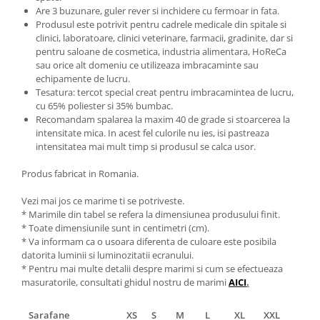
Are 3 buzunare, guler rever si inchidere cu fermoar in fata.
Produsul este potrivit pentru cadrele medicale din spitale si
clinici, laboratoare, clinici veterinare, farmacii, gradinite, dar si
pentru saloane de cosmetica, industria alimentara, HoReCa
sau orice alt domeniu ce utilizeaza imbracaminte sau
echipamente de lucru.
Tesatura: tercot special creat pentru imbracamintea de lucru,
cu 65% poliester si 35% bumbac.
Recomandam spalarea la maxim 40 de grade si stoarcerea la
intensitate mica. In acest fel culorile nu ies, isi pastreaza
intensitatea mai mult timp si produsul se calca usor.
Produs fabricat in Romania.
Vezi mai jos ce marime ti se potriveste.
* Marimile din tabel se refera la dimensiunea produsului finit.
* Toate dimensiunile sunt in centimetri (cm).
* Va informam ca o usoara diferenta de culoare este posibila
datorita luminii si luminozitatii ecranului.
* Pentru mai multe detalii despre marimi si cum se efectueaza
masuratorile, consultati ghidul nostru de marimi
AICI
.
Sarafane
XS
S
M
L
XL
XXL