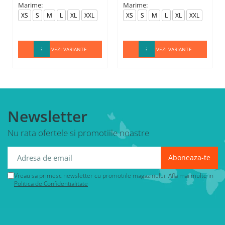
Marime:
Marime:
XS
S
M
L
XL
XXL
XS
S
M
L
XL
XXL
VEZI VARIANTE
VEZI VARIANTE
Newsletter
Nu rata ofertele si promotiile noastre
Vreau sa primesc newsletter cu promotiile magazinului. Afla mai multe in
Politica de Confidentialitate