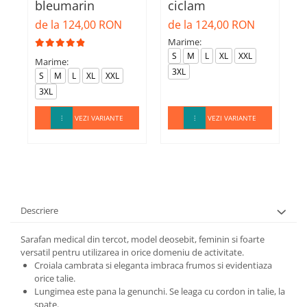
bleumarin
ciclam
d
de la 124,00 RON
de la 124,00 RON
Marime:
M
S
M
L
XL
XXL
Marime:
3XL
S
M
L
XL
XXL
3XL
VEZI VARIANTE
VEZI VARIANTE
Descriere
Sarafan medical din tercot, model deosebit, feminin si foarte
versatil pentru utilizarea in orice domeniu de activitate.
Croiala cambrata si eleganta imbraca frumos si evidentiaza
orice talie.
Lungimea este pana la genunchi. Se leaga cu cordon in talie, la
spate.