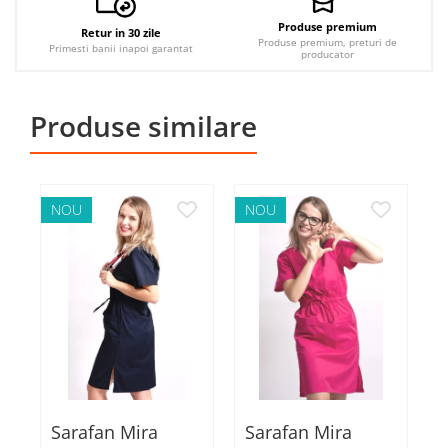
Produse premium
Retur in 30 zile
Produse premium, preturi de
Primesti banii inapoi garantat
producator
Produse similare
NOU
NOU
Sarafan Mira
Sarafan Mira
S