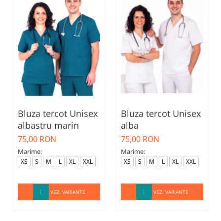
Bluza tercot Unisex
Bluza tercot Unisex
albastru marin
alba
75,00 RON
75,00 RON
Marime:
Marime:
XS
S
M
L
XL
XXL
XS
S
M
L
XL
XXL
VEZI VARIANTE
VEZI VARIANTE