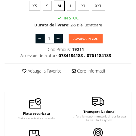
XS
S
M
L
XL
XXL
IN STOC
Durata de livrare:
2-5 zile lucratoare
ADAUGA IN COS
Cod Produs:
19211
Ai nevoie de ajutor?
0784184183
/
0761184183
Adauga la Favorite
Cere informatii
Transport National
Plata securizata
...fara km suplimentari, direct la usa
Plata securizata cu cardul
ta sau la Easybox.