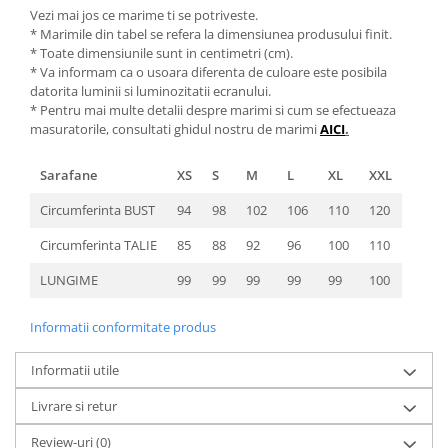
Vezi mai jos ce marime ti se potriveste.
* Marimile din tabel se refera la dimensiunea produsului finit.
* Toate dimensiunile sunt in centimetri (cm).
* Va informam ca o usoara diferenta de culoare este posibila
datorita luminii si luminozitatii ecranului.
* Pentru mai multe detalii despre marimi si cum se efectueaza
masuratorile, consultati ghidul nostru de marimi
AICI
.
Sarafane
XS
S
M
L
XL
XXL
Circumferinta BUST
94
98
102
106
110
120
Circumferinta TALIE
85
88
92
96
100
110
LUNGIME
99
99
99
99
99
100
Informatii conformitate produs
Informatii utile
Livrare si retur
Review-uri
(0)