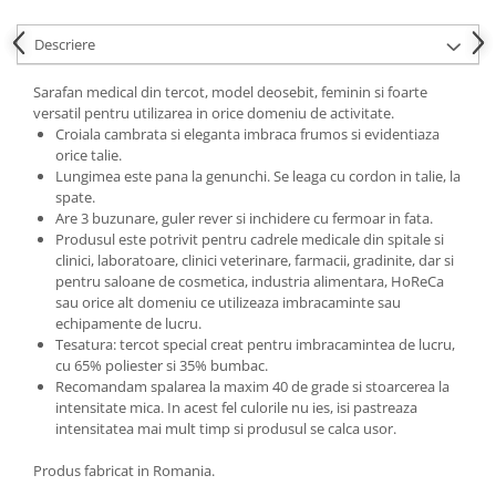
Descriere
Sarafan medical din tercot, model deosebit, feminin si foarte
versatil pentru utilizarea in orice domeniu de activitate.
Croiala cambrata si eleganta imbraca frumos si evidentiaza
orice talie.
Lungimea este pana la genunchi. Se leaga cu cordon in talie, la
spate.
Are 3 buzunare, guler rever si inchidere cu fermoar in fata.
Produsul este potrivit pentru cadrele medicale din spitale si
clinici, laboratoare, clinici veterinare, farmacii, gradinite, dar si
pentru saloane de cosmetica, industria alimentara, HoReCa
sau orice alt domeniu ce utilizeaza imbracaminte sau
echipamente de lucru.
Tesatura: tercot special creat pentru imbracamintea de lucru,
cu 65% poliester si 35% bumbac.
Recomandam spalarea la maxim 40 de grade si stoarcerea la
intensitate mica. In acest fel culorile nu ies, isi pastreaza
intensitatea mai mult timp si produsul se calca usor.
Produs fabricat in Romania.