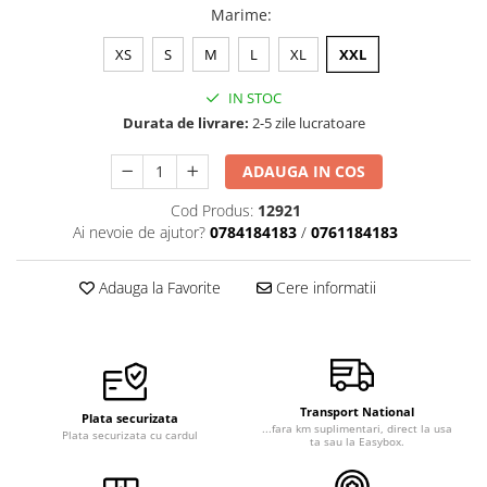
Marime
:
XS
S
M
L
XL
XXL
IN STOC
Durata de livrare:
2-5 zile lucratoare
ADAUGA IN COS
Cod Produs:
12921
Ai nevoie de ajutor?
0784184183
/
0761184183
Adauga la Favorite
Cere informatii
Transport National
Plata securizata
...fara km suplimentari, direct la usa
Plata securizata cu cardul
ta sau la Easybox.