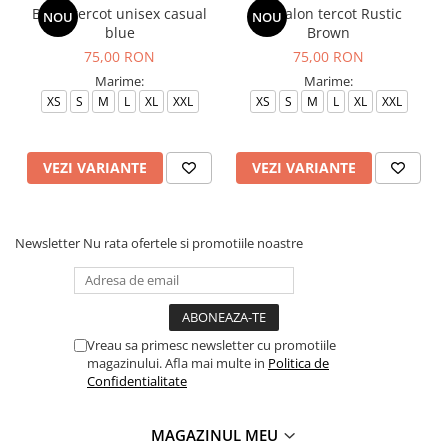
Bluza tercot unisex casual
Pantalon tercot Rustic
NOU
NOU
blue
Brown
75,00 RON
75,00 RON
Marime:
Marime:
XS
S
M
L
XL
XXL
XS
S
M
L
XL
XXL
VEZI VARIANTE
VEZI VARIANTE
Newsletter
Nu rata ofertele si promotiile noastre
Vreau sa primesc newsletter cu promotiile
magazinului. Afla mai multe in
Politica de
Confidentialitate
MAGAZINUL MEU