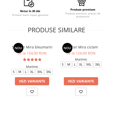
Produse premium
Retur in 30 zile
Produse premium, preturi de
Primesti banii inapoi garantat
producator
PRODUSE SIMILARE
Sarafan Mira bleumarin
Sarafan Mira ciclam
NOU
NOU
de la 124,00 RON
de la 124,00 RON
Marime:
S
M
L
XL
XXL
3XL
Marime:
S
M
L
XL
XXL
3XL
S
VEZI VARIANTE
VEZI VARIANTE