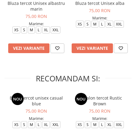
Bluza tercot Unisex albastru
Bluza tercot Unisex alba
marin
75,00 RON
75,00 RON
Marime:
Marime:
XS
S
M
L
XL
XXL
XS
S
M
L
XL
XXL
VEZI VARIANTE
VEZI VARIANTE
RECOMANDAM SI:
Bluza tercot unisex casual
Pantalon tercot Rustic
NOU
NOU
blue
Brown
75,00 RON
75,00 RON
Marime:
Marime:
XS
S
M
L
XL
XXL
XS
S
M
L
XL
XXL