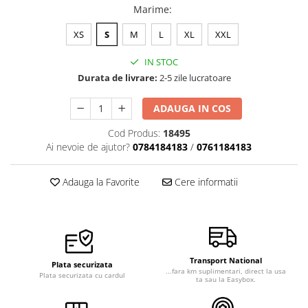
Marime
:
XS
S
M
L
XL
XXL
IN STOC
Durata de livrare:
2-5 zile lucratoare
ADAUGA IN COS
Cod Produs:
18495
Ai nevoie de ajutor?
0784184183
/
0761184183
Adauga la Favorite
Cere informatii
Transport National
Plata securizata
...fara km suplimentari, direct la usa
Plata securizata cu cardul
ta sau la Easybox.