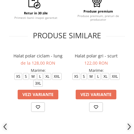
Produse premium
Retur in 30 zile
Produse premium, preturi de
Primesti banii inapoi garantat
producator
PRODUSE SIMILARE
Halat polar ciclam - lung
Halat polar gri - scurt
Ha
de la 128,00 RON
122,00 RON
Marime:
Marime:
XS
S
M
L
XL
XXL
XS
S
M
L
XL
XXL
3XL
VEZI VARIANTE
VEZI VARIANTE