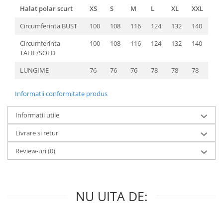
Halat polar scurt
XS
S
M
L
XL
XXL
Circumferinta BUST
100
108
116
124
132
140
Circumferinta
100
108
116
124
132
140
TALIE/SOLD
LUNGIME
76
76
76
78
78
78
Informatii conformitate produs
Informatii utile
Livrare si retur
Review-uri
(0)
NU UITA DE: