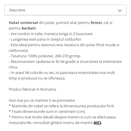
Descriere
Halat universal
din polar, potrivit atat pentru
femei
, cat si
pentru
barbati
.
- Are cordon in talie, maneca lunga si 2 buzunare.
- Lungimea este pana in dreptul soldurilor.
- Este ideal pentru sezonul rece, tesatura din polar fiind moale si
calduroasa.
- Tesatura: 100% poliester, 260-270 gr/mp.
- Recomandam spalarea la 30 de grade si stoarcerea la intensitate
mica.
- In acest fel culorile nu ies, isi pastreaza intensitatea mai mult
timp si produsul nu se sifoneaza.
Produs fabricat in Romania.
Vezi mai jos ce marime ti se potriveste.
* Marimile din tabel se refera la dimensiunea produsului finit.
* Toate dimensiunile sunt in centimetri (cm).
* Pentru mai multe detalii despre marimi si cum se efectueaza
masuratorile, consultati ghidul nostru de marimi
AICI
.