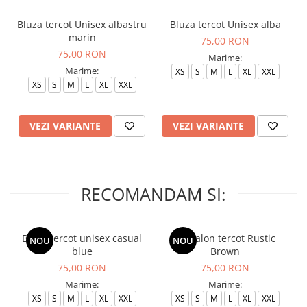
Bluza tercot Unisex albastru
Bluza tercot Unisex alba
marin
75,00 RON
75,00 RON
Marime:
Marime:
XS
S
M
L
XL
XXL
XS
S
M
L
XL
XXL
VEZI VARIANTE
VEZI VARIANTE
RECOMANDAM SI:
Bluza tercot unisex casual
Pantalon tercot Rustic
NOU
NOU
blue
Brown
75,00 RON
75,00 RON
Marime:
Marime:
XS
S
M
L
XL
XXL
XS
S
M
L
XL
XXL