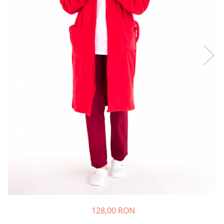
Halate medicale barbati
Halate medicale P2 cu fluturas
Halate medicale cu nasturi
Halate medicale cu fermoar
Halate medicale polar - unisex
Halate medicale albe
Fuste, Sarafane
Sarafane Mira
Fuste medicale
Sarafane medicale
Veste, Jachete
Veste de lucru
Jachete de lucru
Articole din Polar
128,00 RON
Jachete de lucru