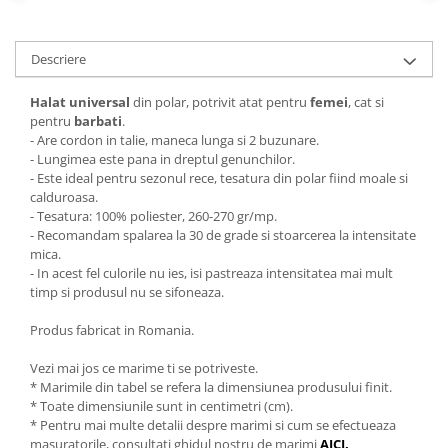
Descriere
Halat universal
din polar, potrivit atat pentru
femei
, cat si
pentru
barbati
.
- Are cordon in talie, maneca lunga si 2 buzunare.
- Lungimea este pana in dreptul genunchilor.
- Este ideal pentru sezonul rece, tesatura din polar fiind moale si
calduroasa.
- Tesatura: 100% poliester, 260-270 gr/mp.
- Recomandam spalarea la 30 de grade si stoarcerea la intensitate
mica.
- In acest fel culorile nu ies, isi pastreaza intensitatea mai mult
timp si produsul nu se sifoneaza.
Produs fabricat in Romania.
Vezi mai jos ce marime ti se potriveste.
* Marimile din tabel se refera la dimensiunea produsului finit.
* Toate dimensiunile sunt in centimetri (cm).
* Pentru mai multe detalii despre marimi si cum se efectueaza
masuratorile, consultati ghidul nostru de marimi
AICI
.