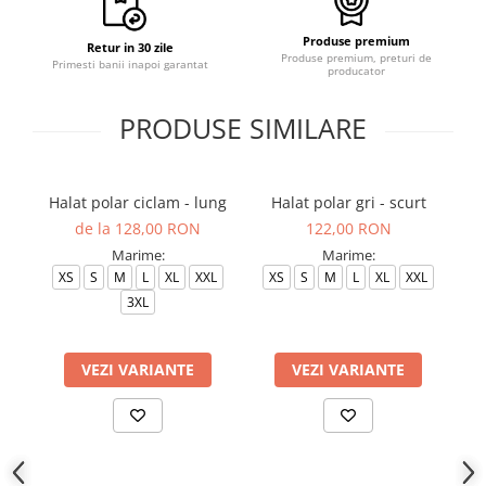
Produse premium
Retur in 30 zile
Produse premium, preturi de
Primesti banii inapoi garantat
producator
PRODUSE SIMILARE
Halat polar ciclam - lung
Halat polar gri - scurt
Ha
de la 128,00 RON
122,00 RON
Marime:
Marime:
XS
S
M
L
XL
XXL
XS
S
M
L
XL
XXL
3XL
VEZI VARIANTE
VEZI VARIANTE