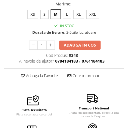
Marime
:
Veste de lucru
Halate medicale polar - unisex
XS
S
M
L
XL
XXL
HoReCa
IN STOC
Sorturi restaurante
Durata de livrare:
2-5 zile lucratoare
Tricouri de lucru
ADAUGA IN COS
Saboti medicali
Cod Produs:
9343
Bonete
Ai nevoie de ajutor?
0784184183
/
0761184183
ACCESORII
Noutati
Adauga la Favorite
Cere informatii
Transport National
Plata securizata
...fara km suplimentari, direct la usa
Plata securizata cu cardul
ta sau la Easybox.