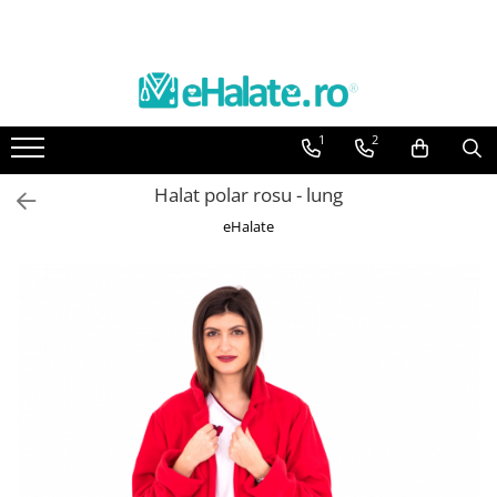
Toate Produsele
Costume Medicale
1
2
Bluze Unisex
Pantaloni Unisex
Halat polar rosu - lung
Costume Unisex
eHalate
Bluze Medicale
Bluze unisex cu imprimeuri
Bluze Maria
Bluze medicale uni
Halate medicale
Halate Bianca
Bluze Maria
Halate medicale femei