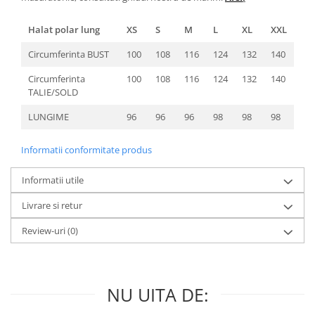
Halat polar lung
XS
S
M
L
XL
XXL
Circumferinta BUST
100
108
116
124
132
140
Circumferinta
100
108
116
124
132
140
TALIE/SOLD
LUNGIME
96
96
96
98
98
98
Informatii conformitate produs
Informatii utile
Livrare si retur
Review-uri
(0)
NU UITA DE: