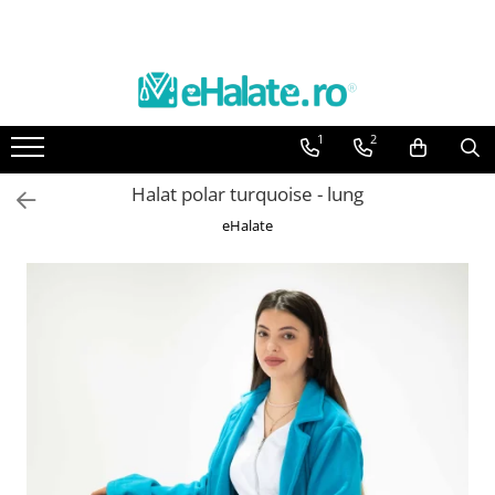
Toate Produsele
Costume Medicale
1
2
Bluze Unisex
Pantaloni Unisex
Halat polar turquoise - lung
Costume Unisex
eHalate
Bluze Medicale
Bluze unisex cu imprimeuri
Bluze Maria
Bluze medicale uni
Halate medicale
Halate Bianca
Bluze Maria
Halate medicale femei