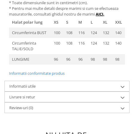
* Toate dimensiunile sunt in centimetri (cm).
* Pentru mai multe detalii despre marimi si cum se efectueaza
masuratorile, consultati ghidul nostru de marimi
AICI
.
Halat polar lung
XS
S
M
L
XL
XXL
Circumferinta BUST
100
108
116
124
132
140
Circumferinta
100
108
116
124
132
140
TALIE/SOLD
LUNGIME
96
96
96
98
98
98
Informatii conformitate produs
Informatii utile
Livrare si retur
Review-uri
(0)