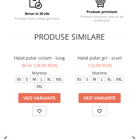
Produse premium
Retur in 30 zile
Produse premium, preturi de
Primesti banii inapoi garantat
producator
PRODUSE SIMILARE
Halat polar ciclam - lung
Halat polar gri - scurt
Ha
de la 128,00 RON
122,00 RON
Marime:
Marime:
XS
S
M
L
XL
XXL
XS
S
M
L
XL
XXL
3XL
VEZI VARIANTE
VEZI VARIANTE