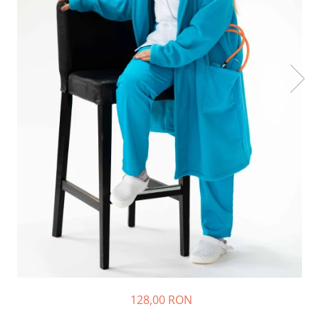
Halate medicale barbati
Halate medicale P2 cu fluturas
Halate medicale cu nasturi
Halate medicale cu fermoar
Halate medicale polar - unisex
Halate medicale albe
Fuste, Sarafane
Sarafane Mira
Fuste medicale
Sarafane medicale
Veste, Jachete
Veste de lucru
Jachete de lucru
Articole din Polar
128,00 RON
Jachete de lucru