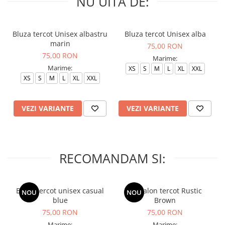
NU UITA DE:
Bluza tercot Unisex albastru
Bluza tercot Unisex alba
marin
75,00 RON
75,00 RON
Marime:
Marime:
XS
S
M
L
XL
XXL
XS
S
M
L
XL
XXL
VEZI VARIANTE
VEZI VARIANTE
RECOMANDAM SI:
Bluza tercot unisex casual
Pantalon tercot Rustic
NOU
NOU
blue
Brown
75,00 RON
75,00 RON
Marime:
Marime: