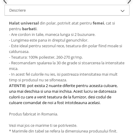
Descriere
Halat universal
din polar, potrivit atat pentru
femei
, cat si
pentru
barbati
.
- Are cordon in talie, maneca lunga si 2 buzunare.
- Lungimea este pana in dreptul genunchilor.
- Este ideal pentru sezonul rece, tesatura din polar fiind moale si
calduroasa.
- Tesatura: 100% poliester, 260-270 gr/mp.
- Recomandam spalarea la 30 de grade si stoarcerea la intensitate
mica.
- In acest fel culorile nu ies, isi pastreaza intensitatea mai mult
timp si produsul nu se sifoneaza.
ATENTIE:
pot exista 2 nuante diferite pentru aceasta culoare,
una mai deschisa si una mai inchisa. Acest lucru se datoreaza
culorii cu care a venit tesatura de la furnizor, desi codul de
culoare comandat de noi a fost intotdeauna acelasi.
Produs fabricat in Romania.
Vezi mai jos ce marime ti se potriveste.
* Marimile din tabel se refera la dimensiunea produsului finit.