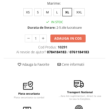
Marime
:
Veste de lucru
Halate medicale polar - unisex
XS
S
M
L
XL
XXL
HoReCa
IN STOC
Sorturi restaurante
Durata de livrare:
2-5 zile lucratoare
Tricouri de lucru
ADAUGA IN COS
Saboti medicali
Cod Produs:
10291
Bonete
Ai nevoie de ajutor?
0784184183
/
0761184183
ACCESORII
Noutati
Adauga la Favorite
Cere informatii
Transport National
Plata securizata
...fara km suplimentari, direct la usa
Plata securizata cu cardul
ta sau la Easybox.