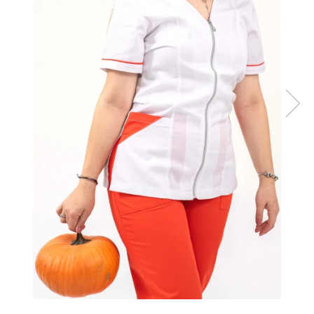
Halate medicale barbati
Halate medicale P2 cu fluturas
Halate medicale cu nasturi
Halate medicale cu fermoar
Halate medicale polar - unisex
Halate medicale albe
Fuste, Sarafane
Sarafane Mira
Fuste medicale
Sarafane medicale
Veste, Jachete
Veste de lucru
Jachete de lucru
Articole din Polar
Jachete de lucru