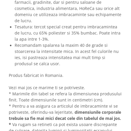
farmacii, gradinite, dar si pentru saloane de
cosmetica, industria alimentara, HoReCa sau orice alt
domeniu ce utilizeaza imbracaminte sau echipamente
de lucru.
Tesatura: tercot special creat pentru imbracamintea
de lucru, cu 65% poliester si 35% bumbac. Poate intra
la apa intre 1-3%.
Recomandam spalarea la maxim 40 de grade si
stoarcerea la intensitate mica. In acest fel culorile nu
ies, isi pastreaza intensitatea mai mult timp si
produsul se calca usor.
Produs fabricat in Romania.
Vezi mai jos ce marime ti se potriveste.
* Marimile din tabel se refera la dimensiunea produsului
finit. Toate dimensiunile sunt in centimetri (cm).
* Pentru a va asigura ca articolul de imbracaminte vi se
potriveste, oferindu-va lejeritate,
dimensiunile corporale
trebuie sa fie mai mici decat cele din tabelul de mai jos.
*
Va rugam sa retineti ca pot exista usoare discrepante
de culoare, datorita luminii si luminozitatii ecranului.