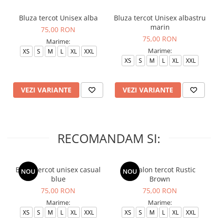
Bluza tercot Unisex alba
Bluza tercot Unisex albastru
marin
75,00 RON
75,00 RON
Marime:
Marime:
XS
S
M
L
XL
XXL
XS
S
M
L
XL
XXL
VEZI VARIANTE
VEZI VARIANTE
RECOMANDAM SI:
Bluza tercot unisex casual
Pantalon tercot Rustic
NOU
NOU
blue
Brown
75,00 RON
75,00 RON
Marime:
Marime:
XS
S
M
L
XL
XXL
XS
S
M
L
XL
XXL