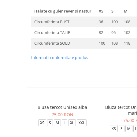
Halate cu guler rever si nasturi
XS
S
M
Circumferinta BUST
96
100
108
Circumferinta TALIE
82
96
102
Circumferinta SOLD
100
108
118
Informatii conformitate produs
Bluza tercot Unisex alba
Bluza tercot Un
mar
75,00 RON
75,00
XS
S
M
L
XL
XXL
XS
S
M
L