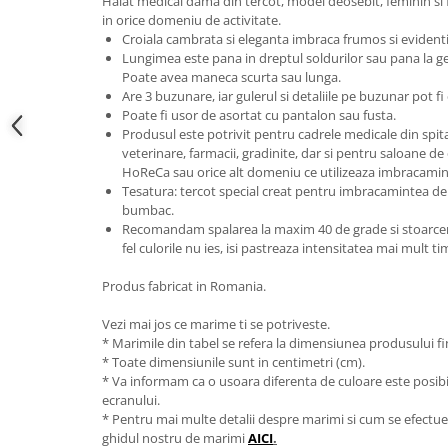
Halat medical dama din tercot, model deosebit, feminin si f
in orice domeniu de activitate.
Croiala cambrata si eleganta imbraca frumos si evidentia
Lungimea este pana in dreptul soldurilor sau pana la g
Poate avea maneca scurta sau lunga.
Are 3 buzunare, iar gulerul si detaliile pe buzunar pot fi
Poate fi usor de asortat cu pantalon sau fusta.
Produsul este potrivit pentru cadrele medicale din spitale 
veterinare, farmacii, gradinite, dar si pentru saloane de
HoReCa sau orice alt domeniu ce utilizeaza imbracamin
Tesatura: tercot special creat pentru imbracamintea de 
bumbac.
Recomandam spalarea la maxim 40 de grade si stoarcerea
fel culorile nu ies, isi pastreaza intensitatea mai mult t
Produs fabricat in Romania.
Vezi mai jos ce marime ti se potriveste.
* Marimile din tabel se refera la dimensiunea produsului fin
* Toate dimensiunile sunt in centimetri (cm).
* Va informam ca o usoara diferenta de culoare este posibila
ecranului.
* Pentru mai multe detalii despre marimi si cum se efectue
ghidul nostru de marimi
AICI
.