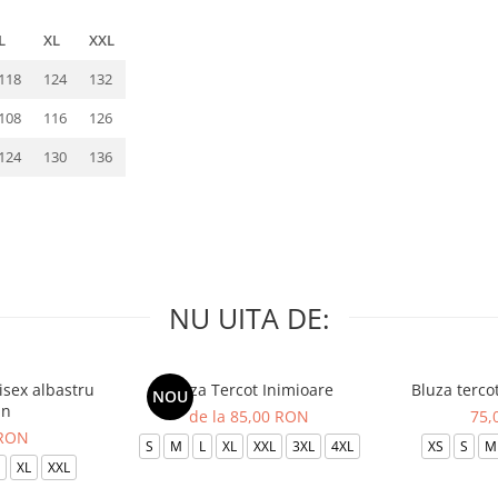
L
XL
XXL
118
124
132
108
116
126
124
130
136
NU UITA DE:
isex albastru
Bluza Tercot Inimioare
Bluza terco
NOU
in
de la 85,00 RON
75,
 RON
S
M
L
XL
XXL
3XL
4XL
XS
S
M
XL
XXL