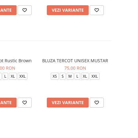
IANTE
VEZI VARIANTE
VEZI 
ot Rustic Brown
BLUZA TERCOT UNISEX MUSTAR
BLUZA TE
,00 RON
75,00 RON
L
XL
XXL
XS
S
M
L
XL
XXL
XS
S
IANTE
VEZI VARIANTE
VEZI 