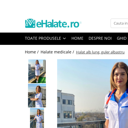
Toate Produsele
Costume Medicale
TOATE PRODUSELE
HOME
DESPRE NOI
GHID
Bluze Unisex
Pantaloni Unisex
Home /
Halate medicale /
Halat alb lung, guler albastru
Costume Unisex
Bluze Medicale
Bluze unisex cu imprimeuri
Bluze Maria
Bluze medicale uni
Halate medicale
Halate Bianca
Bluze Maria
Halate medicale femei