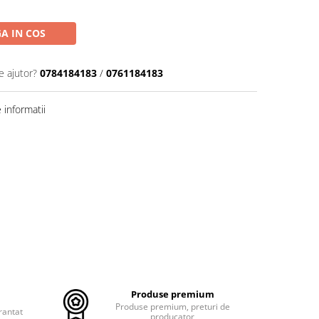
A IN COS
e ajutor?
0784184183
/
0761184183
informatii
Produse premium
Produse premium, preturi de
rantat
producator