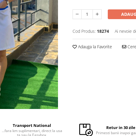
ADAUG
Cod Produs:
18274
Ai nevoie d
Adauga la Favorite
Cere 
Transport National
Retur in 30 zile
...fara km suplimentari, direct la usa
Primesti banii inapoi ga
ta sau la Easybox.