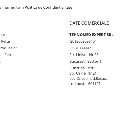
la mai multe in
Politica de Confidentialitate
DATE COMERCIALE
par
TEHNOMED EXPERT SRL
e Retur
J2013003098404
Produselor
RO31339997
de Retur
Str. Linistei Nr.23
L
Bucuresti, Sector 1
Punct de lucru:
Str. Uzinei Nr.21,
Loc.Onesti, Jud.Bacau,
cod postal 601127