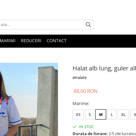
 MARIMI
REDUCERI
CONTACT
Halat alb lung, guler a
eHalate
88,00 RON
Marime
:
XS
S
M
L
XL
IN STOC
Durata de livrare:
2-5 zile lucrato