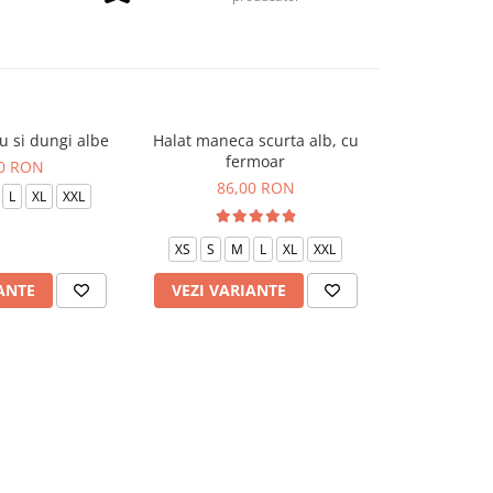
u si dungi albe
Halat maneca scurta alb, cu
Halat P2 neg
fermoar
00 RON
85
86,00 RON
L
XL
XXL
XS
S
XS
S
M
L
XL
XXL
ANTE
VEZI VARIANTE
VEZI VAR