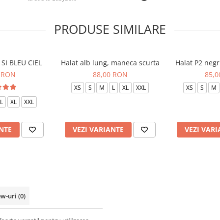
PRODUSE SIMILARE
SI BLEU CIEL
Halat alb lung, maneca scurta
Halat P2 negr
 RON
88,00 RON
85,
XS
S
M
L
XL
XXL
XS
S
M
L
XL
XXL
NTE
VEZI VARIANTE
VEZI VARI
ew-uri
(0)