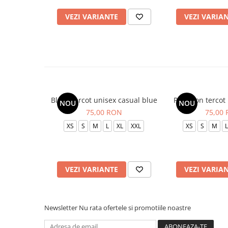
VEZI VARIANTE
VEZI VARIA
Bluza tercot unisex casual blue
Pantalon tercot
NOU
NOU
75,00 RON
75,00
XS
S
M
L
XL
XXL
XS
S
M
L
VEZI VARIANTE
VEZI VARIA
Newsletter
Nu rata ofertele si promotiile noastre