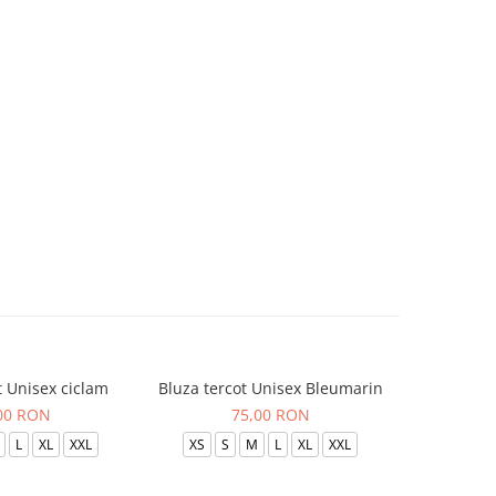
t Unisex ciclam
Bluza tercot Unisex Bleumarin
Bluza t
00 RON
75,00 RON
L
XL
XXL
XS
S
M
L
XL
XXL
XS
S