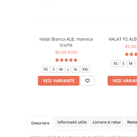
Veste de lucru
Halate medicale polar - unisex
HoReCa
Sorturi restaurante
Halat Bianca ALB, maneca
HALAT P2 ALB 
Tricouri de lucru
scurta
85,00
Saboti medicali
85,00 RON
Bonete
XS
S
M
ACCESORII
XS
S
M
L
XL
XXL
Noutati
VEZI VARIANTE
VEZI VARIA
Informatii utile
Livrare si retur
Revi
Descriere