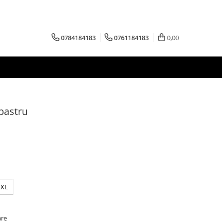
0784184183
0761184183
0,00
lbastru
XXL
are