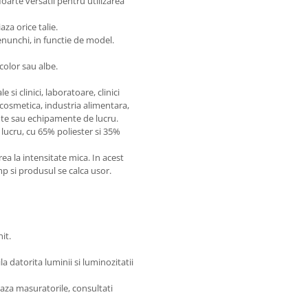
oarte versatil pentru utilizarea
za orice talie.
enunchi, in functie de model.
 color sau albe.
si clinici, laboratoare, clinici
 cosmetica, industria alimentara,
te sau echipamente de lucru.
lucru, cu 65% poliester si 35%
 la intensitate mica. In acest
imp si produsul se calca usor.
it.
 datorita luminii si luminozitatii
aza masuratorile, consultati