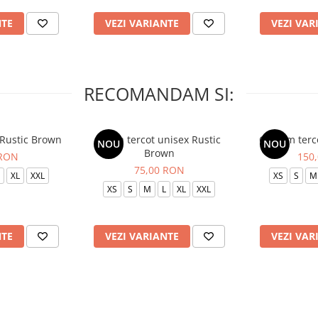
NTE
VEZI VARIANTE
VEZI VAR
RECOMANDAM SI:
 Rustic Brown
Bluza tercot unisex Rustic
Costum terc
NOU
NOU
Brown
 RON
150
75,00 RON
XL
XXL
XS
S
M
XS
S
M
L
XL
XXL
NTE
VEZI VARIANTE
VEZI VAR