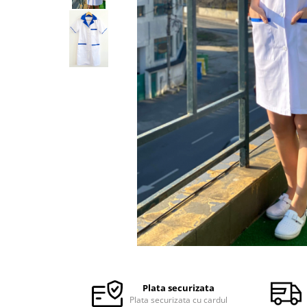
Halate medicale barbati
Halate medicale P2 cu fluturas
Halate medicale cu nasturi
Halate medicale cu fermoar
Halate medicale polar - unisex
Halate medicale albe
Fuste, Sarafane
Sarafane Mira
Fuste medicale
Sarafane medicale
Veste, Jachete
Veste de lucru
Distribuie
Jachete de lucru
pe
Articole din Polar
Facebook
Plata securizata
Jachete de lucru
Plata securizata cu cardul