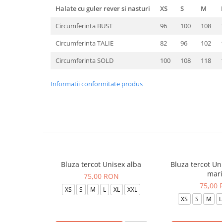
Halate cu guler rever si nasturi
XS
S
M
Circumferinta BUST
96
100
108
Circumferinta TALIE
82
96
102
Circumferinta SOLD
100
108
118
Informatii conformitate produs
Bluza tercot Unisex alba
Bluza tercot Un
mar
75,00 RON
75,00
XS
S
M
L
XL
XXL
XS
S
M
L