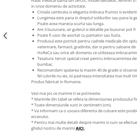
Halat medical dama din tercot, model deosebit, feminin si f
in orice domeniu de activitate.
Croiala cambrata si eleganta imbraca frumos si evidentia
Lungimea este pana in dreptul soldurilor sau pana la g
Poate avea maneca scurta sau lunga.
Are 3 buzunare, iar gulerul si detaliile pe buzunar pot fi
Poate fi usor de asortat cu pantalon sau fusta.
Produsul este potrivit pentru cadrele medicale din spitale 
veterinare, farmacii, gradinite, dar si pentru saloane de
HoReCa sau orice alt domeniu ce utilizeaza imbracamin
Tesatura: tercot special creat pentru imbracamintea de 
bumbac.
Recomandam spalarea la maxim 40 de grade si stoarcerea
fel culorile nu ies, isi pastreaza intensitatea mai mult t
Produs fabricat in Romania.
Vezi mai jos ce marime ti se potriveste.
* Marimile din tabel se refera la dimensiunea produsului fin
* Toate dimensiunile sunt in centimetri (cm).
* Va informam ca o usoara diferenta de culoare este posibila
ecranului.
* Pentru mai multe detalii despre marimi si cum se efectue
ghidul nostru de marimi
AICI
.