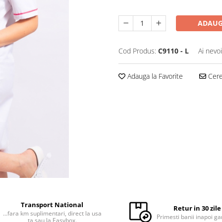
ADAUG
Cod Produs:
C9110 - L
Ai nevo
Adauga la Favorite
Cere 
Transport National
Retur in 30 zile
...fara km suplimentari, direct la usa
Primesti banii inapoi ga
ta sau la Easybox.