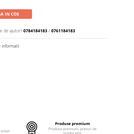
A IN COS
ie de ajutor?
0784184183
/
0761184183
informatii
Produse premium
Produse premium, preturi de
rantat
producator