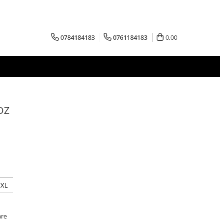
0784184183
0761184183
0,00
ROZ
XXL
are