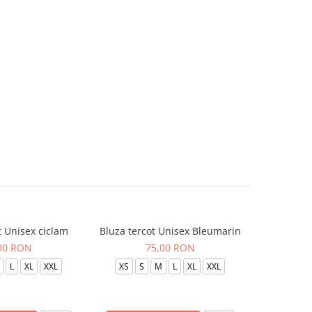
t Unisex ciclam
Bluza tercot Unisex Bleumarin
Bluza t
00 RON
75,00 RON
L
XL
XXL
XS
S
M
L
XL
XXL
XS
S