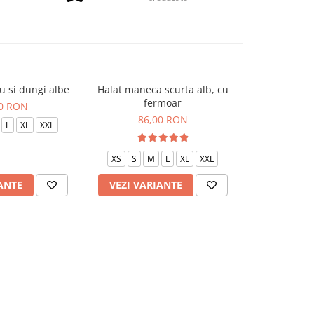
u si dungi albe
Halat maneca scurta alb, cu
Halat P2 neg
fermoar
00 RON
85
86,00 RON
L
XL
XXL
XS
S
XS
S
M
L
XL
XXL
ANTE
VEZI VARIANTE
VEZI VAR