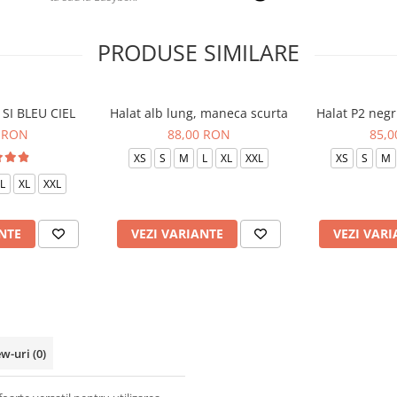
PRODUSE SIMILARE
SI BLEU CIEL
Halat alb lung, maneca scurta
Halat P2 negr
 RON
88,00 RON
85,
XS
S
M
L
XL
XXL
XS
S
M
L
XL
XXL
NTE
VEZI VARIANTE
VEZI VARI
ew-uri
(0)