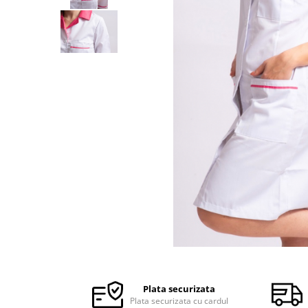
Halate medicale barbati
Halate medicale P2 cu fluturas
Halate medicale cu nasturi
Halate medicale cu fermoar
Halate medicale polar - unisex
Halate medicale albe
Fuste, Sarafane
Sarafane Mira
Fuste medicale
Sarafane medicale
Veste, Jachete
Veste de lucru
Distribuie
Jachete de lucru
pe
Articole din Polar
Facebook
Plata securizata
Jachete de lucru
Plata securizata cu cardul