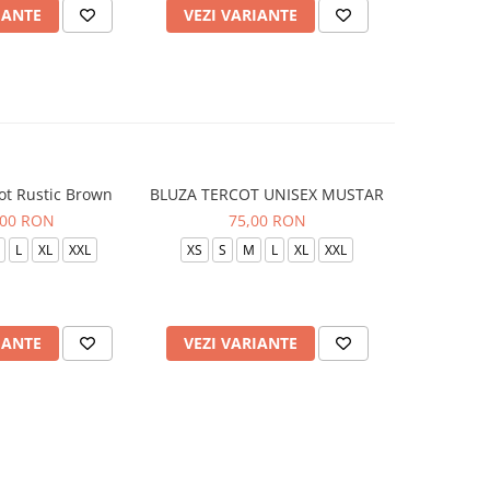
IANTE
VEZI VARIANTE
VEZI 
ot Rustic Brown
BLUZA TERCOT UNISEX MUSTAR
BLUZA TE
,00 RON
75,00 RON
L
XL
XXL
XS
S
M
L
XL
XXL
XS
S
IANTE
VEZI VARIANTE
VEZI 