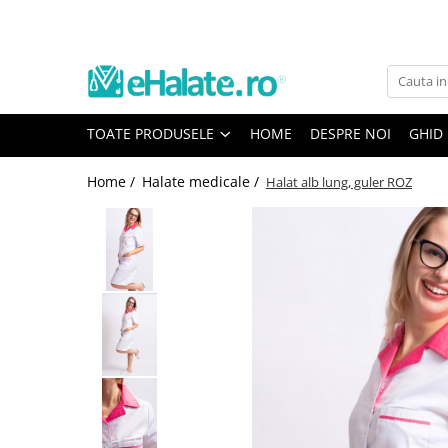
Toate Produsele
Costume Medicale
TOATE PRODUSELE
HOME
DESPRE NOI
GHID
Bluze Unisex
Pantaloni Unisex
Home /
Halate medicale /
Halat alb lung, guler ROZ
Costume Unisex
Bluze Medicale
Bluze unisex cu imprimeuri
Bluze Maria
Bluze medicale uni
Halate medicale
Halate Bianca
Bluze Maria
Halate medicale femei