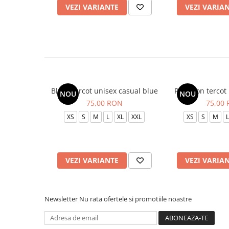
VEZI VARIANTE
VEZI VARIA
Bluza tercot unisex casual blue
Pantalon tercot
NOU
NOU
75,00 RON
75,00
XS
S
M
L
XL
XXL
XS
S
M
L
VEZI VARIANTE
VEZI VARIA
Newsletter
Nu rata ofertele si promotiile noastre