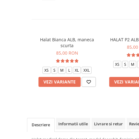
Veste de lucru
Halate medicale polar - unisex
HoReCa
Sorturi restaurante
Halat Bianca ALB, maneca
HALAT P2 ALB 
Tricouri de lucru
scurta
85,00
Saboti medicali
85,00 RON
Bonete
XS
S
M
ACCESORII
XS
S
M
L
XL
XXL
Noutati
VEZI VARIANTE
VEZI VARIA
Informatii utile
Livrare si retur
Revi
Descriere