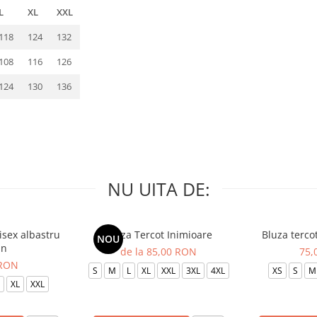
L
XL
XXL
118
124
132
108
116
126
124
130
136
NU UITA DE:
isex albastru
Bluza Tercot Inimioare
Bluza terco
NOU
in
de la 85,00 RON
75,
 RON
S
M
L
XL
XXL
3XL
4XL
XS
S
M
XL
XXL