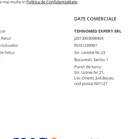
la mai multe in
Politica de Confidentialitate
DATE COMERCIALE
par
TEHNOMED EXPERT SRL
e Retur
J2013003098404
Produselor
RO31339997
de Retur
Str. Linistei Nr.23
L
Bucuresti, Sector 1
Punct de lucru:
Str. Uzinei Nr.21,
Loc.Onesti, Jud.Bacau,
cod postal 601127