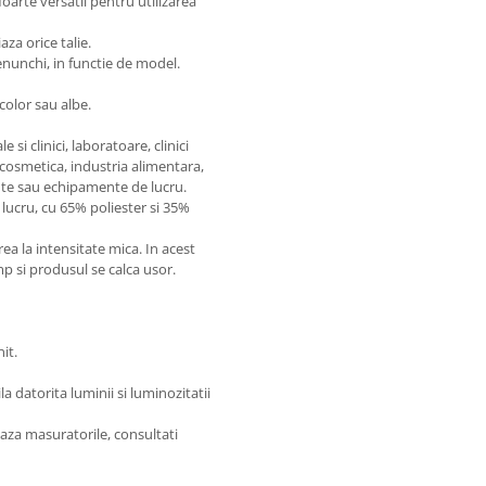
oarte versatil pentru utilizarea
za orice talie.
enunchi, in functie de model.
 color sau albe.
si clinici, laboratoare, clinici
 cosmetica, industria alimentara,
te sau echipamente de lucru.
lucru, cu 65% poliester si 35%
 la intensitate mica. In acest
imp si produsul se calca usor.
it.
 datorita luminii si luminozitatii
aza masuratorile, consultati