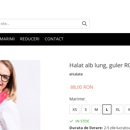
 MARIMI
REDUCERI
CONTACT
Halat alb lung, guler 
eHalate
88,00 RON
Marime
:
XS
S
M
L
XL
IN STOC
Durata de livrare:
2-5 zile lucrato