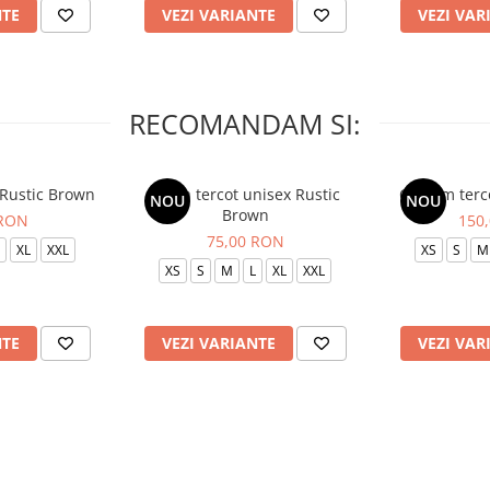
NTE
VEZI VARIANTE
VEZI VAR
RECOMANDAM SI:
 Rustic Brown
Bluza tercot unisex Rustic
Costum terc
NOU
NOU
Brown
 RON
150
75,00 RON
XL
XXL
XS
S
M
XS
S
M
L
XL
XXL
NTE
VEZI VARIANTE
VEZI VAR