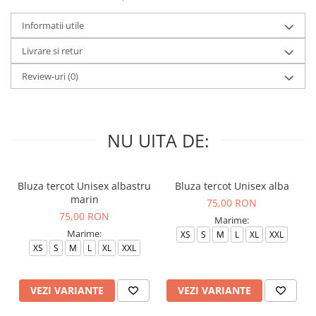
Informatii utile
Livrare si retur
Review-uri
(0)
NU UITA DE:
Bluza tercot Unisex albastru
Bluza tercot Unisex alba
marin
75,00 RON
75,00 RON
Marime:
Marime:
XS
S
M
L
XL
XXL
XS
S
M
L
XL
XXL
VEZI VARIANTE
VEZI VARIANTE