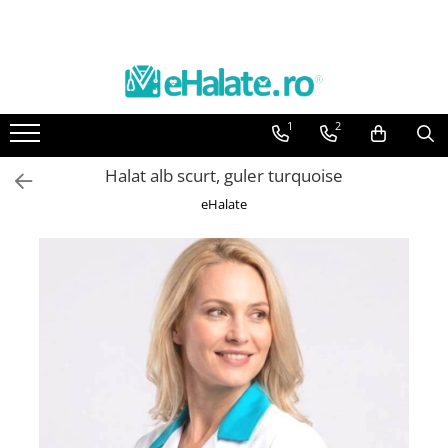
Costume Medicale
Bluze Medicale
Halate medicale
Fuste, Sarafane
Veste, Jachete
Articole din Polar
HoReCa
Bluze Unisex
Bluze unisex cu imprimeuri
Halate Bianca
Sarafane Mira
Veste de lucru
Jachete de lucru
Sorturi restaurante
1
2
Pantaloni Unisex
Bluze Maria
Bluze Maria
Fuste medicale
Jachete de lucru
Veste de lucru
Tricouri de lucru
Costume Unisex
Bluze medicale uni
Halate medicale femei
Sarafane medicale
Halate medicale polar - unisex
Halat alb scurt, guler turquoise
Halate medicale barbati
eHalate
Halate medicale P2 cu fluturas
Halate medicale cu nasturi
Halate medicale cu fermoar
Halate medicale polar - unisex
Halate medicale albe