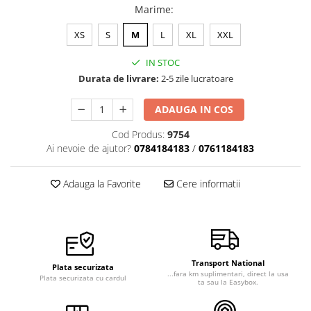
Marime
:
XS
S
M
L
XL
XXL
IN STOC
Durata de livrare:
2-5 zile lucratoare
ADAUGA IN COS
Cod Produs:
9754
Ai nevoie de ajutor?
0784184183
/
0761184183
Adauga la Favorite
Cere informatii
Transport National
Plata securizata
...fara km suplimentari, direct la usa
Plata securizata cu cardul
ta sau la Easybox.