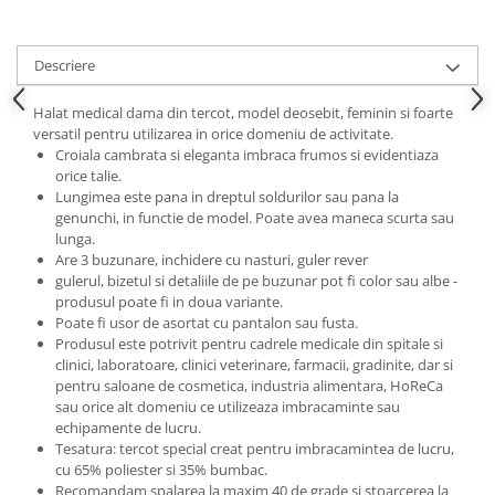
Descriere
Halat medical dama din tercot, model deosebit, feminin si foarte
versatil pentru utilizarea in orice domeniu de activitate.
Croiala cambrata si eleganta imbraca frumos si evidentiaza
orice talie.
Lungimea este pana in dreptul soldurilor sau pana la
genunchi, in functie de model. Poate avea maneca scurta sau
lunga.
Are 3 buzunare, inchidere cu nasturi, guler rever
gulerul, bizetul si detaliile de pe buzunar pot fi color sau albe -
produsul poate fi in doua variante.
Poate fi usor de asortat cu pantalon sau fusta.
Produsul este potrivit pentru cadrele medicale din spitale si
clinici, laboratoare, clinici veterinare, farmacii, gradinite, dar si
pentru saloane de cosmetica, industria alimentara, HoReCa
sau orice alt domeniu ce utilizeaza imbracaminte sau
echipamente de lucru.
Tesatura: tercot special creat pentru imbracamintea de lucru,
cu 65% poliester si 35% bumbac.
Recomandam spalarea la maxim 40 de grade si stoarcerea la