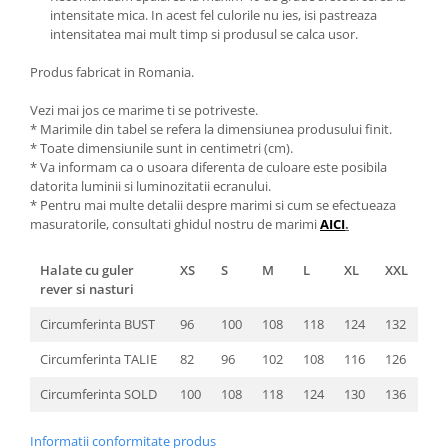
intensitate mica. In acest fel culorile nu ies, isi pastreaza
intensitatea mai mult timp si produsul se calca usor.
Produs fabricat in Romania.
Vezi mai jos ce marime ti se potriveste.
* Marimile din tabel se refera la dimensiunea produsului finit.
* Toate dimensiunile sunt in centimetri (cm).
* Va informam ca o usoara diferenta de culoare este posibila
datorita luminii si luminozitatii ecranului.
* Pentru mai multe detalii despre marimi si cum se efectueaza
masuratorile, consultati ghidul nostru de marimi
AICI
.
Halate cu guler
XS
S
M
L
XL
XXL
rever si nasturi
Circumferinta BUST
96
100
108
118
124
132
Circumferinta TALIE
82
96
102
108
116
126
Circumferinta SOLD
100
108
118
124
130
136
Informatii conformitate produs