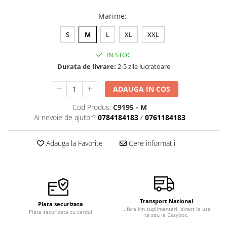
Marime
:
S
M
L
XL
XXL
IN STOC
Durata de livrare:
2-5 zile lucratoare
ADAUGA IN COS
Cod Produs:
C9195 - M
Ai nevoie de ajutor?
0784184183
/
0761184183
Adauga la Favorite
Cere informatii
Transport National
Plata securizata
...fara km suplimentari, direct la usa
Plata securizata cu cardul
ta sau la Easybox.