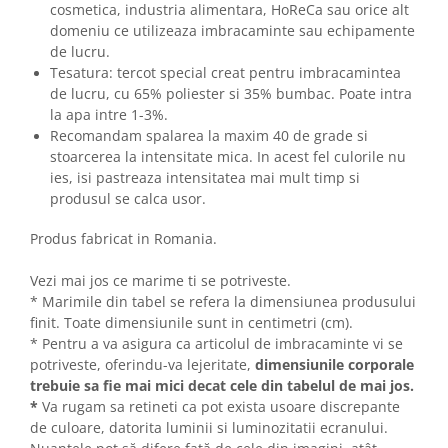
cosmetica, industria alimentara, HoReCa sau orice alt
domeniu ce utilizeaza imbracaminte sau echipamente
de lucru.
Tesatura: tercot special creat pentru imbracamintea
de lucru, cu 65% poliester si 35% bumbac. Poate intra
la apa intre 1-3%.
Recomandam spalarea la maxim 40 de grade si
stoarcerea la intensitate mica. In acest fel culorile nu
ies, isi pastreaza intensitatea mai mult timp si
produsul se calca usor.
Produs fabricat in Romania.
Vezi mai jos ce marime ti se potriveste.
* Marimile din tabel se refera la dimensiunea produsului
finit. Toate dimensiunile sunt in centimetri (cm).
* Pentru a va asigura ca articolul de imbracaminte vi se
potriveste, oferindu-va lejeritate,
dimensiunile corporale
trebuie sa fie mai mici decat cele din tabelul de mai jos.
*
Va rugam sa retineti ca pot exista usoare discrepante
de culoare, datorita luminii si luminozitatii ecranului.