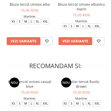
Bluza tercot Unisex alba
Bluza tercot Unisex albastru
marin
75,00 RON
75,00 RON
Marime:
Marime:
XS
S
M
L
XL
XXL
XS
S
M
L
XL
XXL
VEZI VARIANTE
VEZI VARIANTE
RECOMANDAM SI:
Bluza tercot unisex casual
Pantalon tercot Rustic
NOU
NOU
blue
Brown
75,00 RON
75,00 RON
Marime:
Marime:
XS
S
M
L
XL
XXL
XS
S
M
L
XL
XXL