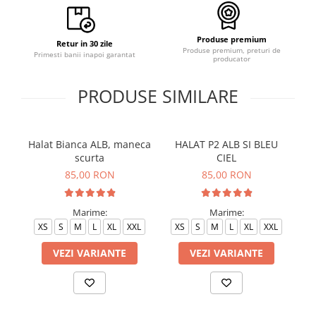
Produse premium
Retur in 30 zile
Produse premium, preturi de
Primesti banii inapoi garantat
producator
PRODUSE SIMILARE
Halat Bianca ALB, maneca
HALAT P2 ALB SI BLEU
H
scurta
CIEL
85,00 RON
85,00 RON
Marime:
Marime:
XS
S
M
L
XL
XXL
XS
S
M
L
XL
XXL
VEZI VARIANTE
VEZI VARIANTE