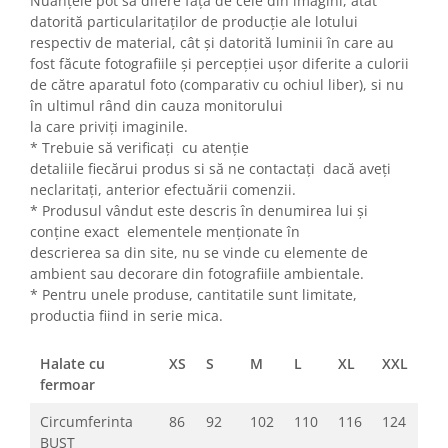
Nuanțele pot să difere față de cele din imagini, atât
datorită particularitaților de producție ale lotului
respectiv de material, cât și datorită luminii în care au
fost făcute fotografiile și percepției ușor diferite a culorii
de către aparatul foto (comparativ cu ochiul liber), si nu
în ultimul rând din cauza monitorului
la care priviți imaginile.
* Trebuie să verificați cu atenție
detaliile fiecărui produs si să ne contactați dacă aveți
neclaritați, anterior efectuării comenzii.
* Produsul vândut este descris în denumirea lui și
conține exact elementele menționate în
descrierea sa din site, nu se vinde cu elemente de
ambient sau decorare din fotografiile ambientale.
* Pentru unele produse, cantitatile sunt limitate,
productia fiind in serie mica.
Halate cu
XS
S
M
L
XL
XXL
fermoar
Circumferinta
86
92
102
110
116
124
BUST