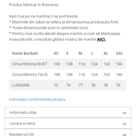
Produs fabricat in Romania.
Vezi mai jos ce marime ti se potriveste.
* Marimile din tabel se refera la dimensiunea produsului finit.
* Toate dimensiunile sunt in centimetri (cm).
* Pentru mai multe detalii despre marimi si cum se efectueaza
masuratorile, consultati ghidul nostru de marimi
AICI
.
Halat barbati
XS
S
M
L
XL
XXL
Circumferinta BUST
100
108
116
124
132
140
Circumferinta TALIE
100
108
116
124
132
140
LUNGIME
75
76
77
78
78
79
Informatii conformitate produs
Informatii utile
Livrare si retur
Review-uri
(0)