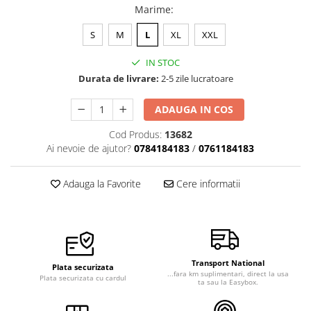
Marime
:
Veste de lucru
Halate medicale polar - unisex
S
M
L
XL
XXL
HoReCa
IN STOC
Sorturi restaurante
Durata de livrare:
2-5 zile lucratoare
Tricouri de lucru
ADAUGA IN COS
Saboti medicali
Cod Produs:
13682
Bonete
Ai nevoie de ajutor?
0784184183
/
0761184183
ACCESORII
Noutati
Adauga la Favorite
Cere informatii
Transport National
Plata securizata
...fara km suplimentari, direct la usa
Plata securizata cu cardul
ta sau la Easybox.