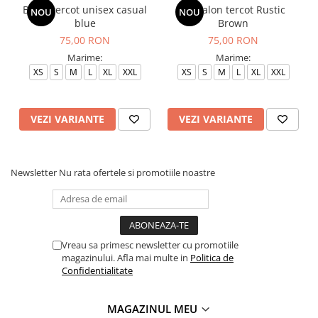
Bluza tercot unisex casual
Pantalon tercot Rustic
NOU
NOU
blue
Brown
75,00 RON
75,00 RON
Marime:
Marime:
XS
S
M
L
XL
XXL
XS
S
M
L
XL
XXL
VEZI VARIANTE
VEZI VARIANTE
Newsletter
Nu rata ofertele si promotiile noastre
Vreau sa primesc newsletter cu promotiile
magazinului. Afla mai multe in
Politica de
Confidentialitate
MAGAZINUL MEU