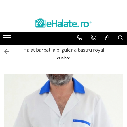
Toate Produsele
Costume Medicale
1
2
Bluze Unisex
Pantaloni Unisex
Halat barbati alb, guler albastru royal
Costume Unisex
eHalate
Bluze Medicale
Bluze unisex cu imprimeuri
Bluze Maria
Bluze medicale uni
Halate medicale
Halate Bianca
Bluze Maria
Halate medicale femei