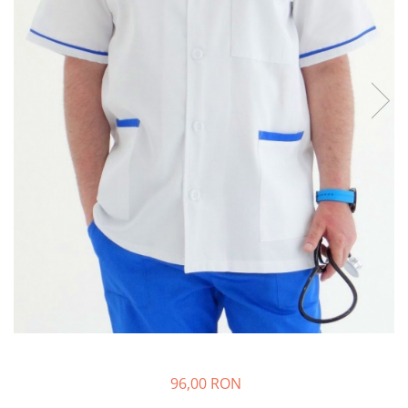
Halate medicale barbati
Halate medicale P2 cu fluturas
Halate medicale cu nasturi
Halate medicale cu fermoar
Halate medicale polar - unisex
Halate medicale albe
Fuste, Sarafane
Sarafane Mira
Fuste medicale
Sarafane medicale
Veste, Jachete
Veste de lucru
Jachete de lucru
Articole din Polar
96,00 RON
Jachete de lucru