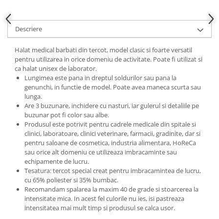
Descriere
Halat medical barbati din tercot, model clasic si foarte versatil
pentru utilizarea in orice domeniu de activitate. Poate fi utilizat si
ca halat unisex de laborator.
Lungimea este pana in dreptul soldurilor sau pana la
genunchi, in functie de model. Poate avea maneca scurta sau
lunga.
Are 3 buzunare, inchidere cu nasturi, iar gulerul si detaliile pe
buzunar pot fi color sau albe.
Produsul este potrivit pentru cadrele medicale din spitale si
clinici, laboratoare, clinici veterinare, farmacii, gradinite, dar si
pentru saloane de cosmetica, industria alimentara, HoReCa
sau orice alt domeniu ce utilizeaza imbracaminte sau
echipamente de lucru.
Tesatura: tercot special creat pentru imbracamintea de lucru,
cu 65% poliester si 35% bumbac.
Recomandam spalarea la maxim 40 de grade si stoarcerea la
intensitate mica. In acest fel culorile nu ies, isi pastreaza
intensitatea mai mult timp si produsul se calca usor.