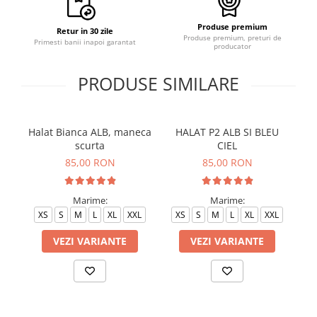
Produse premium
Retur in 30 zile
Produse premium, preturi de
Primesti banii inapoi garantat
producator
PRODUSE SIMILARE
Halat Bianca ALB, maneca
HALAT P2 ALB SI BLEU
H
scurta
CIEL
85,00 RON
85,00 RON
Marime:
Marime:
XS
S
M
L
XL
XXL
XS
S
M
L
XL
XXL
VEZI VARIANTE
VEZI VARIANTE