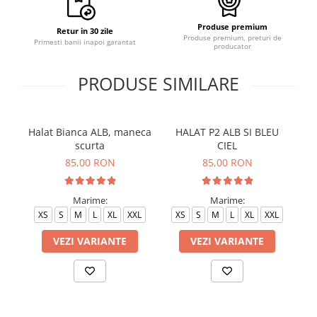
Produse premium
Retur in 30 zile
Produse premium, preturi de
Primesti banii inapoi garantat
producator
PRODUSE SIMILARE
Halat Bianca ALB, maneca
HALAT P2 ALB SI BLEU
H
scurta
CIEL
85,00 RON
85,00 RON
Marime:
Marime:
XS
S
M
L
XL
XXL
XS
S
M
L
XL
XXL
VEZI VARIANTE
VEZI VARIANTE