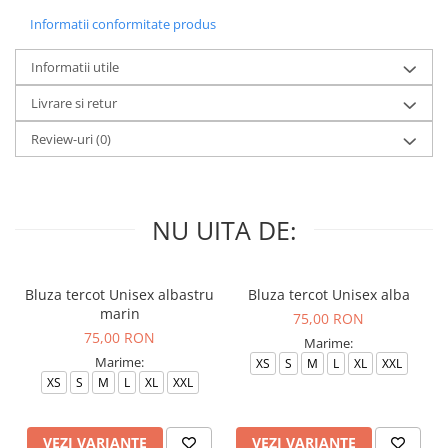
Informatii conformitate produs
Informatii utile
Livrare si retur
Review-uri
(0)
NU UITA DE:
Bluza tercot Unisex albastru
Bluza tercot Unisex alba
marin
75,00 RON
75,00 RON
Marime:
Marime:
XS
S
M
L
XL
XXL
XS
S
M
L
XL
XXL
VEZI VARIANTE
VEZI VARIANTE