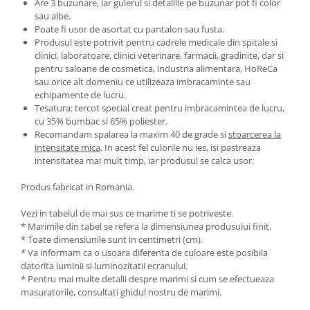
Are 3 buzunare, iar gulerul si detaliile pe buzunar pot fi color
sau albe.
Poate fi usor de asortat cu pantalon sau fusta.
Produsul este potrivit pentru cadrele medicale din spitale si
clinici, laboratoare, clinici veterinare, farmacii, gradinite, dar si
pentru saloane de cosmetica, industria alimentara, HoReCa
sau orice alt domeniu ce utilizeaza imbracaminte sau
echipamente de lucru.
Tesatura: tercot special creat pentru imbracamintea de lucru,
cu 35% bumbac si 65% poliester.
Recomandam spalarea la maxim 40 de grade si
stoarcerea la
intensitate mica
. In acest fel culorile nu ies, isi pastreaza
intensitatea mai mult timp, iar produsul se calca usor.
Produs fabricat in Romania.
Vezi in tabelul de mai sus ce marime ti se potriveste.
* Marimile din tabel se refera la dimensiunea produsului finit.
* Toate dimensiunile sunt in centimetri (cm).
* Va informam ca o usoara diferenta de culoare este posibila
datorita luminii si luminozitatii ecranului.
* Pentru mai multe detalii despre marimi si cum se efectueaza
masuratorile, consultati ghidul nostru de marimi.