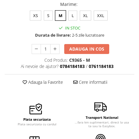
Marime
:
Veste de lucru
Halate medicale polar - unisex
XS
S
M
L
XL
XXL
HoReCa
IN STOC
Sorturi restaurante
Durata de livrare:
2-5 zile lucratoare
Tricouri de lucru
ADAUGA IN COS
Saboti medicali
Cod Produs:
C9365 - M
Bonete
Ai nevoie de ajutor?
0784184183
/
0761184183
ACCESORII
Noutati
Adauga la Favorite
Cere informatii
Transport National
Plata securizata
...fara km suplimentari, direct la usa
Plata securizata cu cardul
ta sau la Easybox.