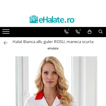
Toate Produsele
Costume Medicale
1
2
Bluze Unisex
Pantaloni Unisex
Halat Bianca alb, guler ROSU, maneca scurta
Costume Unisex
eHalate
Bluze Medicale
Bluze unisex cu imprimeuri
Bluze Maria
Bluze medicale uni
Halate medicale
Halate Bianca
Bluze Maria
Halate medicale femei