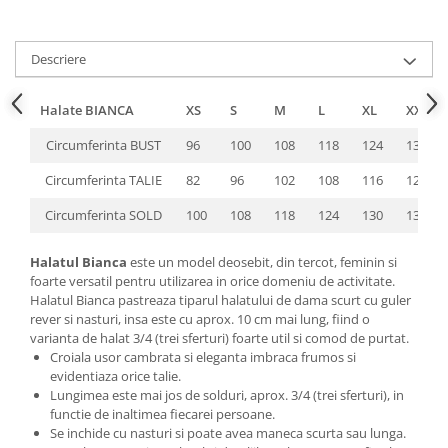
Descriere
Halate BIANCA
XS
S
M
L
XL
XXL
Circumferinta BUST
96
100
108
118
124
132
Circumferinta TALIE
82
96
102
108
116
126
Circumferinta SOLD
100
108
118
124
130
136
Halatul Bianca
este un model deosebit, din tercot, feminin si
foarte versatil pentru utilizarea in orice domeniu de activitate.
Halatul Bianca pastreaza tiparul halatului de dama scurt cu guler
rever si nasturi, insa este cu aprox. 10 cm mai lung, fiind o
varianta de halat 3/4 (trei sferturi) foarte util si comod de purtat.
Croiala usor cambrata si eleganta imbraca frumos si
evidentiaza orice talie.
Lungimea este mai jos de solduri, aprox. 3/4 (trei sferturi), in
functie de inaltimea fiecarei persoane.
Se inchide cu nasturi si poate avea maneca scurta sau lunga.