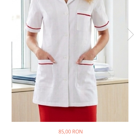
Halate medicale barbati
Halate medicale P2 cu fluturas
Halate medicale cu nasturi
Halate medicale cu fermoar
Halate medicale polar - unisex
Halate medicale albe
Fuste, Sarafane
Sarafane Mira
Fuste medicale
Sarafane medicale
Veste, Jachete
Veste de lucru
Jachete de lucru
Articole din Polar
85,00 RON
Jachete de lucru