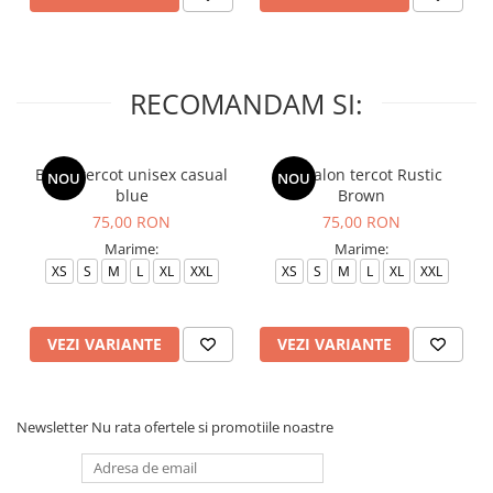
RECOMANDAM SI:
Bluza tercot unisex casual
Pantalon tercot Rustic
NOU
NOU
blue
Brown
75,00 RON
75,00 RON
Marime:
Marime:
XS
S
M
L
XL
XXL
XS
S
M
L
XL
XXL
VEZI VARIANTE
VEZI VARIANTE
Newsletter
Nu rata ofertele si promotiile noastre