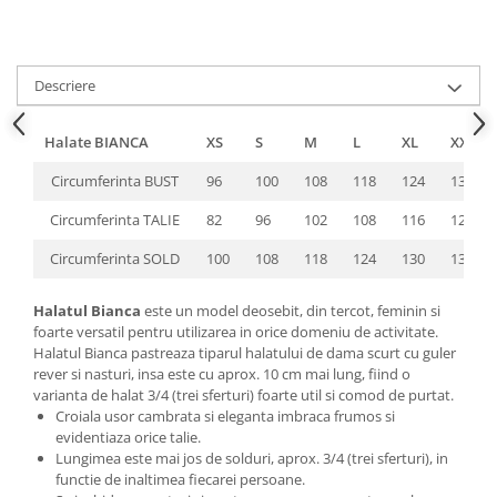
Descriere
Halate BIANCA
XS
S
M
L
XL
XXL
Circumferinta BUST
96
100
108
118
124
132
Circumferinta TALIE
82
96
102
108
116
126
Circumferinta SOLD
100
108
118
124
130
136
Halatul Bianca
este un model deosebit, din tercot, feminin si
foarte versatil pentru utilizarea in orice domeniu de activitate.
Halatul Bianca pastreaza tiparul halatului de dama scurt cu guler
rever si nasturi, insa este cu aprox. 10 cm mai lung, fiind o
varianta de halat 3/4 (trei sferturi) foarte util si comod de purtat.
Croiala usor cambrata si eleganta imbraca frumos si
evidentiaza orice talie.
Lungimea este mai jos de solduri, aprox. 3/4 (trei sferturi), in
functie de inaltimea fiecarei persoane.