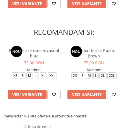
VEZI VARIANTE
VEZI VARIANTE
RECOMANDAM SI:
Bluza tercot unisex casual
Pantalon tercot Rustic
NOU
NOU
blue
Brown
75,00 RON
75,00 RON
Marime:
Marime:
XS
S
M
L
XL
XXL
XS
S
M
L
XL
XXL
VEZI VARIANTE
VEZI VARIANTE
Newsletter
Nu rata ofertele si promotiile noastre