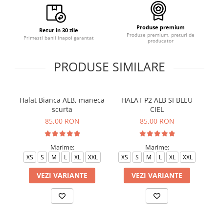
Produse premium
Retur in 30 zile
Produse premium, preturi de
Primesti banii inapoi garantat
producator
PRODUSE SIMILARE
Halat Bianca ALB, maneca
HALAT P2 ALB SI BLEU
H
scurta
CIEL
85,00 RON
85,00 RON
Marime:
Marime:
XS
S
M
L
XL
XXL
XS
S
M
L
XL
XXL
VEZI VARIANTE
VEZI VARIANTE