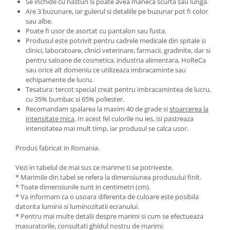
Se inchide cu nasturi si poate avea maneca scurta sau lunga.
Are 3 buzunare, iar gulerul si detaliile pe buzunar pot fi color
sau albe.
Poate fi usor de asortat cu pantalon sau fusta.
Produsul este potrivit pentru cadrele medicale din spitale si
clinici, laboratoare, clinici veterinare, farmacii, gradinite, dar si
pentru saloane de cosmetica, industria alimentara, HoReCa
sau orice alt domeniu ce utilizeaza imbracaminte sau
echipamente de lucru.
Tesatura: tercot special creat pentru imbracamintea de lucru,
cu 35% bumbac si 65% poliester.
Recomandam spalarea la maxim 40 de grade si
stoarcerea la
intensitate mica
. In acest fel culorile nu ies, isi pastreaza
intensitatea mai mult timp, iar produsul se calca usor.
Produs fabricat in Romania.
Vezi in tabelul de mai sus ce marime ti se potriveste.
* Marimile din tabel se refera la dimensiunea produsului finit.
* Toate dimensiunile sunt in centimetri (cm).
* Va informam ca o usoara diferenta de culoare este posibila
datorita luminii si luminozitatii ecranului.
* Pentru mai multe detalii despre marimi si cum se efectueaza
masuratorile, consultati ghidul nostru de marimi.