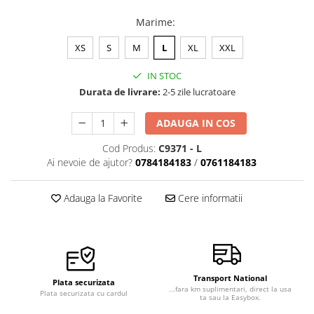
Marime
:
XS
S
M
L
XL
XXL
IN STOC
Durata de livrare:
2-5 zile lucratoare
ADAUGA IN COS
Cod Produs:
C9371 - L
Ai nevoie de ajutor?
0784184183
/
0761184183
Adauga la Favorite
Cere informatii
Transport National
Plata securizata
...fara km suplimentari, direct la usa
Plata securizata cu cardul
ta sau la Easybox.