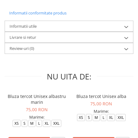
Informatii conformitate produs
Informatii utile
Livrare si retur
Review-uri
(0)
NU UITA DE:
Bluza tercot Unisex albastru
Bluza tercot Unisex alba
marin
75,00 RON
75,00 RON
Marime:
Marime:
XS
S
M
L
XL
XXL
XS
S
M
L
XL
XXL