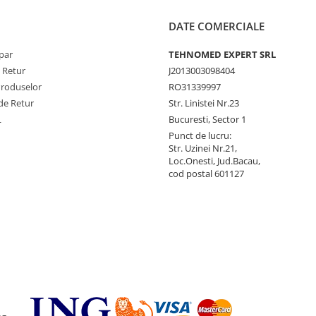
DATE COMERCIALE
par
TEHNOMED EXPERT SRL
e Retur
J2013003098404
Produselor
RO31339997
de Retur
Str. Linistei Nr.23
L
Bucuresti, Sector 1
Punct de lucru:
Str. Uzinei Nr.21,
Loc.Onesti, Jud.Bacau,
cod postal 601127