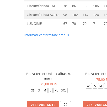
Circumferinta TALIE
78
86
96
106
1
Circumferinta SOLD
98
102
114
124
1
LUNGIME
67
70
70
71
7
Informatii conformitate produs
Bluza tercot Unisex albastru
Bluza tercot 
marin
75,00
75,00 RON
XS
S
M
L
XS
S
M
L
XL
XXL
VEZI VARIANTE
VEZI VARIA