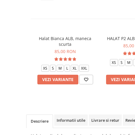
Veste de lucru
Halate medicale polar - unisex
HoReCa
Sorturi restaurante
Halat Bianca ALB, maneca
HALAT P2 ALB 
Tricouri de lucru
scurta
85,00
Saboti medicali
85,00 RON
Bonete
XS
S
M
ACCESORII
XS
S
M
L
XL
XXL
Noutati
VEZI VARIANTE
VEZI VARIA
Informatii utile
Livrare si retur
Revi
Descriere