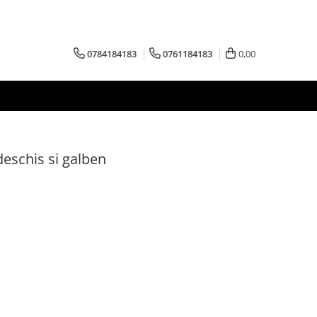
0784184183
0761184183
0,00
eschis si galben