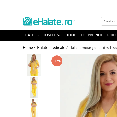
Toate Produsele
Costume Medicale
TOATE PRODUSELE
HOME
DESPRE NOI
GHID
Bluze Unisex
Pantaloni Unisex
Home /
Halate medicale /
Halat fermoar galben deschis s
Costume Unisex
Bluze Medicale
-17%
Bluze unisex cu imprimeuri
Bluze Maria
Bluze medicale uni
Halate medicale
Halate Bianca
Bluze Maria
Halate medicale femei