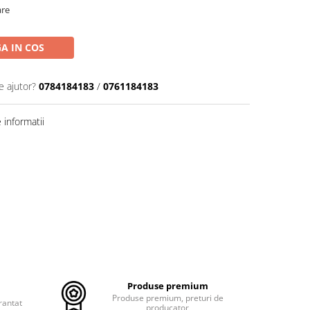
are
A IN COS
e ajutor?
0784184183
/
0761184183
informatii
Produse premium
Produse premium, preturi de
rantat
producator