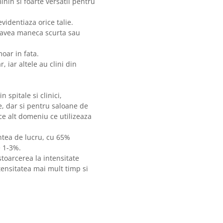
nin si foarte versatil pentru
videntiaza orice talie.
e avea maneca scurta sau
moar in fata.
 iar altele au clini din
 spitale si clinici,
te, dar si pentru saloane de
ce alt domeniu ce utilizeaza
ntea de lucru, cu 65%
e 1-3%.
oarcerea la intensitate
ntensitatea mai mult timp si