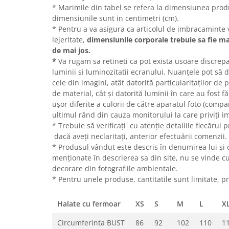
* Marimile din tabel se refera la dimensiunea produ
dimensiunile sunt in centimetri (cm).
* Pentru a va asigura ca articolul de imbracaminte v
lejeritate,
dimensiunile corporale trebuie sa fie ma
de mai jos.
*
Va rugam sa retineti ca pot exista usoare discrepa
luminii si luminozitatii ecranului.
Nuanțele pot să d
cele din imagini, atât datorită particularitaților de 
de material, cât și datorită luminii în care au fost fă
ușor diferite a culorii de către aparatul foto (compar
ultimul rând din cauza monitorului la care priviți im
* Trebuie să verificați cu atenție detaliile fiecărui 
dacă aveți neclaritați, anterior efectuării comenzii.
* Produsul vândut este descris în denumirea lui și
menționate în descrierea sa din site, nu se vinde 
decorare din fotografiile ambientale.
* Pentru unele produse, cantitatile sunt limitate, pr
Halate cu fermoar
XS
S
M
L
X
Circumferinta BUST
86
92
102
110
1