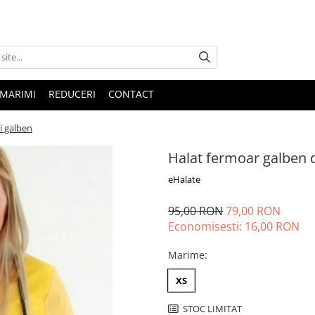
 MARIMI
REDUCERI
CONTACT
i galben
Halat fermoar galben d
eHalate
95,00 RON
79,00 RON
Economisesti:
16,00
RON
Marime
:
XS
STOC LIMITAT