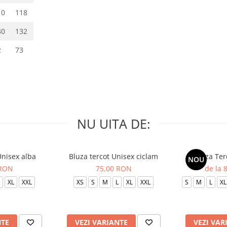
10
118
30
132
2
73
NU UITA DE:
Unisex alba
Bluza tercot Unisex ciclam
Bluza Ter
NOU
 RON
75,00 RON
de la 
XL
XXL
XS
S
M
L
XL
XXL
S
M
L
XL
NTE
VEZI VARIANTE
VEZI VAR