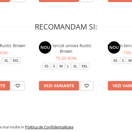
RECOMANDAM SI:
 Rustic Brown
Bluza tercot unisex Rustic
Costum terc
NOU
NOU
Brown
 RON
150
75,00 RON
XL
XXL
XS
S
M
XS
S
M
L
XL
XXL
NTE
VEZI VARIANTE
VEZI VAR
la mai multe in
Politica de Confidentialitate