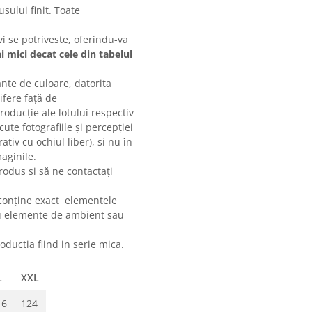
sului finit. Toate
i se potriveste, oferindu-va
i mici decat cele din tabelul
nte de culoare, datorita
ifere față de
producție ale lotului respectiv
cute fotografiile și percepției
ativ cu ochiul liber), si nu în
aginile.
produs si să ne contactați
 conține exact elementele
cu elemente de ambient sau
oductia fiind in serie mica.
L
XXL
16
124