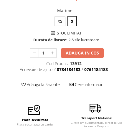
Marime
:
XS
S
STOC LIMITAT
Durata de livrare:
2-5 zile lucratoare
ADAUGA IN COS
Cod Produs:
13912
Ai nevoie de ajutor?
0784184183
/
0761184183
Adauga la Favorite
Cere informatii
Transport National
Plata securizata
...fara km suplimentari, direct la usa
Plata securizata cu cardul
ta sau la Easybox.