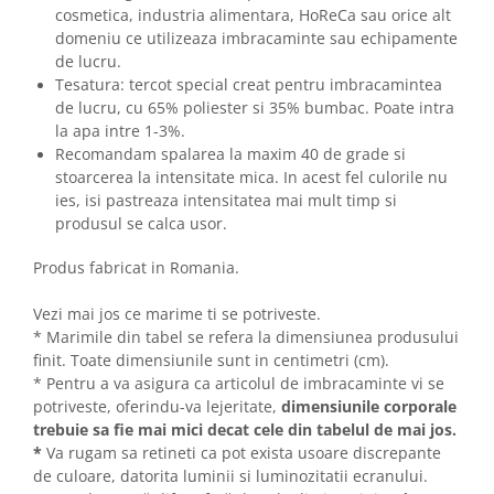
cosmetica, industria alimentara, HoReCa sau orice alt
domeniu ce utilizeaza imbracaminte sau echipamente
de lucru.
Tesatura: tercot special creat pentru imbracamintea
de lucru, cu 65% poliester si 35% bumbac. Poate intra
la apa intre 1-3%.
Recomandam spalarea la maxim 40 de grade si
stoarcerea la intensitate mica. In acest fel culorile nu
ies, isi pastreaza intensitatea mai mult timp si
produsul se calca usor.
Produs fabricat in Romania.
Vezi mai jos ce marime ti se potriveste.
* Marimile din tabel se refera la dimensiunea produsului
finit. Toate dimensiunile sunt in centimetri (cm).
* Pentru a va asigura ca articolul de imbracaminte vi se
potriveste, oferindu-va lejeritate,
dimensiunile corporale
trebuie sa fie mai mici decat cele din tabelul de mai jos.
*
Va rugam sa retineti ca pot exista usoare discrepante
de culoare, datorita luminii si luminozitatii ecranului.