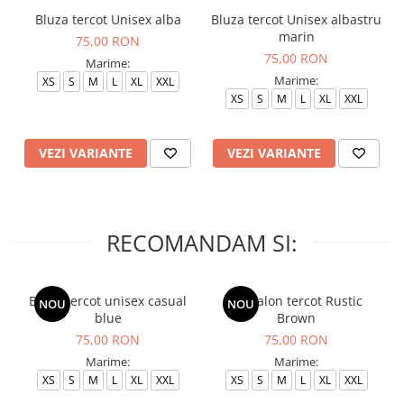
Bluza tercot Unisex alba
Bluza tercot Unisex albastru
marin
75,00 RON
75,00 RON
Marime:
Marime:
XS
S
M
L
XL
XXL
XS
S
M
L
XL
XXL
VEZI VARIANTE
VEZI VARIANTE
RECOMANDAM SI:
Bluza tercot unisex casual
Pantalon tercot Rustic
NOU
NOU
blue
Brown
75,00 RON
75,00 RON
Marime:
Marime:
XS
S
M
L
XL
XXL
XS
S
M
L
XL
XXL