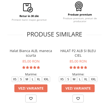
Produse premium
Retur in 30 zile
Produse premium, preturi de
Primesti banii inapoi garantat
producator
PRODUSE SIMILARE
Halat Bianca ALB, maneca
HALAT P2 ALB SI BLEU
H
scurta
CIEL
85,00 RON
85,00 RON
Marime:
Marime:
XS
S
M
L
XL
XXL
XS
S
M
L
XL
XXL
VEZI VARIANTE
VEZI VARIANTE