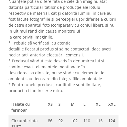
Nuanțele pot să difere față de cele din imagini, atât
datorită particularitaților de producție ale lotului
respectiv de material, cât și datorită luminii în care au
fost făcute fotografiile și percepției ușor diferite a culorii
de către aparatul foto (comparativ cu ochiul liber), si nu
în ultimul rând din cauza monitorului
la care priviți imaginile.
* Trebuie să verificați cu atenție
detaliile fiecărui produs si să ne contactați dacă aveți
neclaritați, anterior efectuării comenzii.
* Produsul vândut este descris în denumirea lui și
conține exact elementele menționate în
descrierea sa din site, nu se vinde cu elemente de
ambient sau decorare din fotografiile ambientale.
* Pentru unele produse, cantitatile sunt limitate,
productia fiind in serie mica.
Halate cu
XS
S
M
L
XL
XXL
fermoar
Circumferinta
86
92
102
110
116
124
BUST