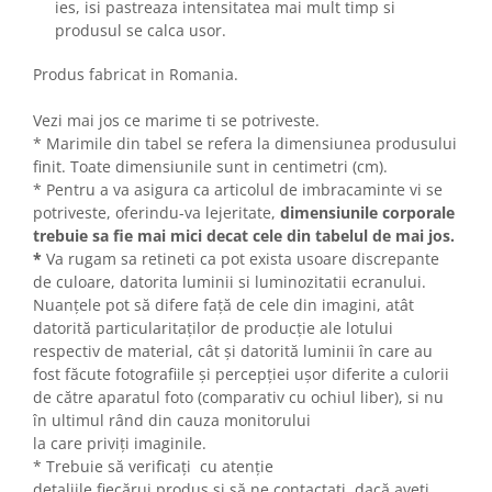
ies, isi pastreaza intensitatea mai mult timp si
produsul se calca usor.
Produs fabricat in Romania.
Vezi mai jos ce marime ti se potriveste.
* Marimile din tabel se refera la dimensiunea produsului
finit. Toate dimensiunile sunt in centimetri (cm).
* Pentru a va asigura ca articolul de imbracaminte vi se
potriveste, oferindu-va lejeritate,
dimensiunile corporale
trebuie sa fie mai mici decat cele din tabelul de mai jos.
*
Va rugam sa retineti ca pot exista usoare discrepante
de culoare, datorita luminii si luminozitatii ecranului.
Nuanțele pot să difere față de cele din imagini, atât
datorită particularitaților de producție ale lotului
respectiv de material, cât și datorită luminii în care au
fost făcute fotografiile și percepției ușor diferite a culorii
de către aparatul foto (comparativ cu ochiul liber), si nu
în ultimul rând din cauza monitorului
la care priviți imaginile.
* Trebuie să verificați cu atenție
detaliile fiecărui produs si să ne contactați dacă aveți