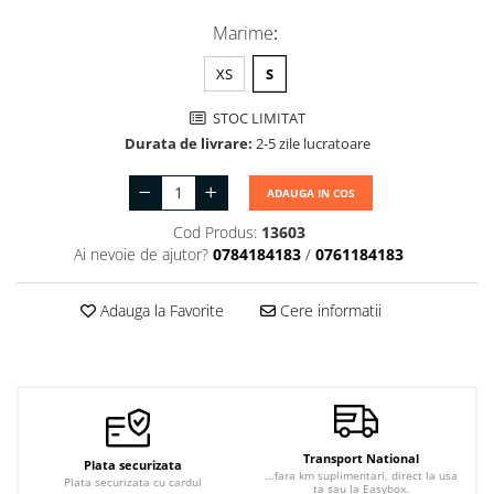
Marime
:
XS
S
STOC LIMITAT
Durata de livrare:
2-5 zile lucratoare
ADAUGA IN COS
Cod Produs:
13603
Ai nevoie de ajutor?
0784184183
/
0761184183
Adauga la Favorite
Cere informatii
Transport National
Plata securizata
...fara km suplimentari, direct la usa
Plata securizata cu cardul
ta sau la Easybox.