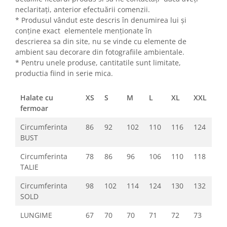
neclaritați, anterior efectuării comenzii.
* Produsul vândut este descris în denumirea lui și
conține exact elementele menționate în
descrierea sa din site, nu se vinde cu elemente de
ambient sau decorare din fotografiile ambientale.
* Pentru unele produse, cantitatile sunt limitate,
productia fiind in serie mica.
Halate cu
XS
S
M
L
XL
XXL
fermoar
Circumferinta
86
92
102
110
116
124
BUST
Circumferinta
78
86
96
106
110
118
TALIE
Circumferinta
98
102
114
124
130
132
SOLD
LUNGIME
67
70
70
71
72
73