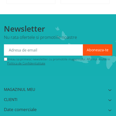
Newsletter
Nu rata ofertele si promotiile noastre
Vreau sa primesc newsletter cu promotiile magazinului. Afla mai multe in
Politica de Confidentialitate
MAGAZINUL MEU
CLIENTI
Date comerciale