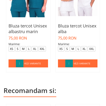
Bluza tercot Unisex
Bluza tercot Unisex
albastru marin
alba
75,00 RON
75,00 RON
Marime:
Marime:
XS
S
M
L
XL
XXL
XS
S
M
L
XL
XXL
VEZI VARIANTE
VEZI VARIANTE
Recomandam si: