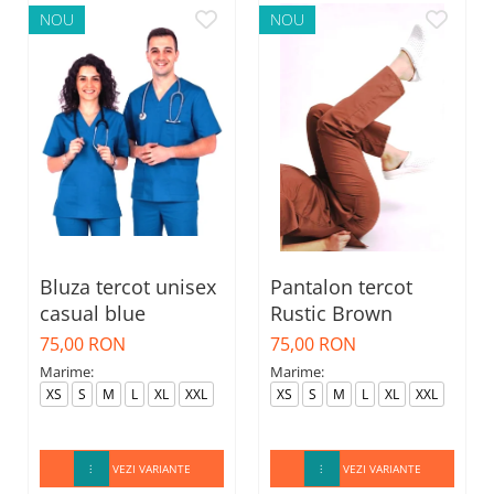
NOU
NOU
Bluza tercot unisex
Pantalon tercot
casual blue
Rustic Brown
75,00 RON
75,00 RON
Marime:
Marime:
XS
S
M
L
XL
XXL
XS
S
M
L
XL
XXL
VEZI VARIANTE
VEZI VARIANTE