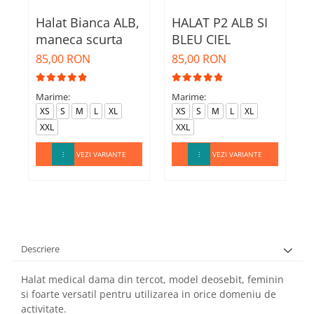
Halat Bianca ALB,
HALAT P2 ALB SI
H
maneca scurta
BLEU CIEL
85,00 RON
85,00 RON
8
M
Marime:
Marime:
XS
S
M
L
XL
XS
S
M
L
XL
XXL
XXL
VEZI VARIANTE
VEZI VARIANTE
Descriere
Halat medical dama din tercot, model deosebit, feminin
si foarte versatil pentru utilizarea in orice domeniu de
activitate.