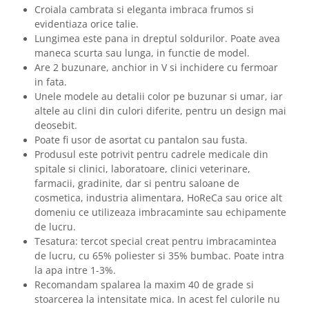
Croiala cambrata si eleganta imbraca frumos si
evidentiaza orice talie.
Lungimea este pana in dreptul soldurilor. Poate avea
maneca scurta sau lunga, in functie de model.
Are 2 buzunare, anchior in V si inchidere cu fermoar
in fata.
Unele modele au detalii color pe buzunar si umar, iar
altele au clini din culori diferite, pentru un design mai
deosebit.
Poate fi usor de asortat cu pantalon sau fusta.
Produsul este potrivit pentru cadrele medicale din
spitale si clinici, laboratoare, clinici veterinare,
farmacii, gradinite, dar si pentru saloane de
cosmetica, industria alimentara, HoReCa sau orice alt
domeniu ce utilizeaza imbracaminte sau echipamente
de lucru.
Tesatura: tercot special creat pentru imbracamintea
de lucru, cu 65% poliester si 35% bumbac. Poate intra
la apa intre 1-3%.
Recomandam spalarea la maxim 40 de grade si
stoarcerea la intensitate mica. In acest fel culorile nu