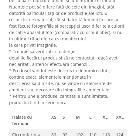
de culoare, datorita luminii si luminozitatii ecranului.
Nuanțele pot să difere față de cele din imagini, atât
datorită particularitaților de producție ale lotului
respectiv de material, cât și datorită luminii în care au
fost făcute fotografiile și percepției ușor diferite a culorii
de către aparatul foto (comparativ cu ochiul liber), si nu
în ultimul rând din cauza monitorului
la care priviți imaginile.
* Trebuie să verificați cu atenție
detaliile fiecărui produs si să ne contactați dacă aveți
neclaritați, anterior efectuării comenzii.
* Produsul vândut este descris în denumirea lui și
conține exact elementele menționate în
descrierea sa din site, nu se vinde cu elemente de
ambient sau decorare din fotografiile ambientale.
* Pentru unele produse, cantitatile sunt limitate,
productia fiind in serie mica.
Halate cu
XS
S
M
L
XL
XXL
fermoar
Circumferinta
86
92
102
110
116
124