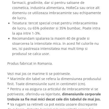
farmacii, gradinite, dar si pentru saloane de
cosmetica, industria alimentara, HoReCa sau orice alt
domeniu ce utilizeaza imbracaminte sau echipamente
de lucru.
Tesatura: tercot special creat pentru imbracamintea
de lucru, cu 65% poliester si 35% bumbac. Poate intra
la apa intre 1-3%.
Recomandam spalarea la maxim 40 de grade si
stoarcerea la intensitate mica. In acest fel culorile nu
ies, isi pastreaza intensitatea mai mult timp si
produsul se calca usor.
Produs fabricat in Romania.
Vezi mai jos ce marime ti se potriveste.
* Marimile din tabel se refera la dimensiunea produsului
finit. Toate dimensiunile sunt in centimetri (cm).
* Pentru a va asigura ca articolul de imbracaminte vi se
potriveste, oferindu-va lejeritate,
dimensiunile corporale
trebuie sa fie mai mici decat cele din tabelul de mai jos.
*
Va rugam sa retineti ca pot exista usoare discrepante