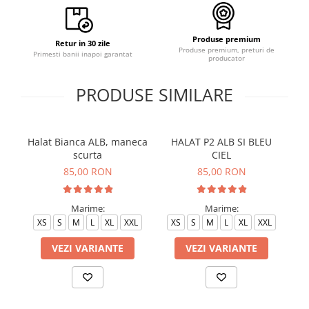
Produse premium
Retur in 30 zile
Produse premium, preturi de
Primesti banii inapoi garantat
producator
PRODUSE SIMILARE
Halat Bianca ALB, maneca
HALAT P2 ALB SI BLEU
H
scurta
CIEL
85,00 RON
85,00 RON
Marime:
Marime:
XS
S
M
L
XL
XXL
XS
S
M
L
XL
XXL
VEZI VARIANTE
VEZI VARIANTE