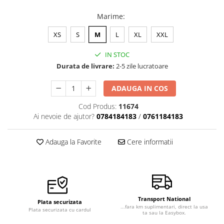
Veste de lucru
Marime
:
Halate medicale polar - unisex
XS
S
M
L
XL
XXL
HoReCa
Sorturi restaurante
IN STOC
Durata de livrare:
2-5 zile lucratoare
Tricouri de lucru
Saboti medicali
ADAUGA IN COS
Bonete
Cod Produs:
11674
ACCESORII
Ai nevoie de ajutor?
0784184183
/
0761184183
Noutati
Adauga la Favorite
Cere informatii
Transport National
Plata securizata
...fara km suplimentari, direct la usa
Plata securizata cu cardul
ta sau la Easybox.