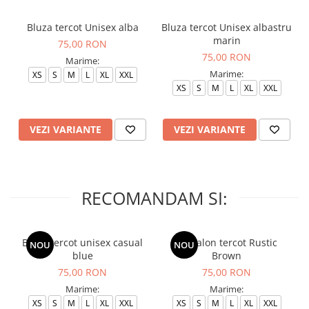
Bluza tercot Unisex alba
Bluza tercot Unisex albastru
marin
75,00 RON
75,00 RON
Marime:
Marime:
XS
S
M
L
XL
XXL
XS
S
M
L
XL
XXL
VEZI VARIANTE
VEZI VARIANTE
RECOMANDAM SI:
Bluza tercot unisex casual
Pantalon tercot Rustic
NOU
NOU
blue
Brown
75,00 RON
75,00 RON
Marime:
Marime:
XS
S
M
L
XL
XXL
XS
S
M
L
XL
XXL