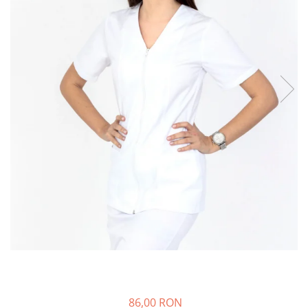
Halate medicale barbati
Halate medicale P2 cu fluturas
Halate medicale cu nasturi
Halate medicale cu fermoar
Halate medicale polar - unisex
Halate medicale albe
Fuste, Sarafane
Sarafane Mira
Fuste medicale
Sarafane medicale
Veste, Jachete
Veste de lucru
Jachete de lucru
Articole din Polar
Jachete de lucru
86,00 RON