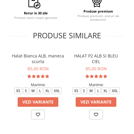
Produse premium
Retur in 30 zile
Produse premium, preturi de
Primesti banii inapoi garantat
producator
PRODUSE SIMILARE
Halat Bianca ALB, maneca
HALAT P2 ALB SI BLEU
H
scurta
CIEL
85,00 RON
85,00 RON
Marime:
Marime:
XS
S
M
L
XL
XXL
XS
S
M
L
XL
XXL
VEZI VARIANTE
VEZI VARIANTE