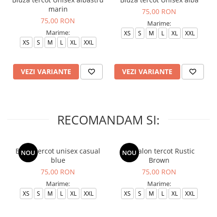
marin
75,00 RON
75,00 RON
Marime:
Marime:
XS
S
M
L
XL
XXL
XS
S
M
L
XL
XXL
VEZI VARIANTE
VEZI VARIANTE
RECOMANDAM SI:
Bluza tercot unisex casual
Pantalon tercot Rustic
NOU
NOU
blue
Brown
75,00 RON
75,00 RON
Marime:
Marime:
XS
S
M
L
XL
XXL
XS
S
M
L
XL
XXL