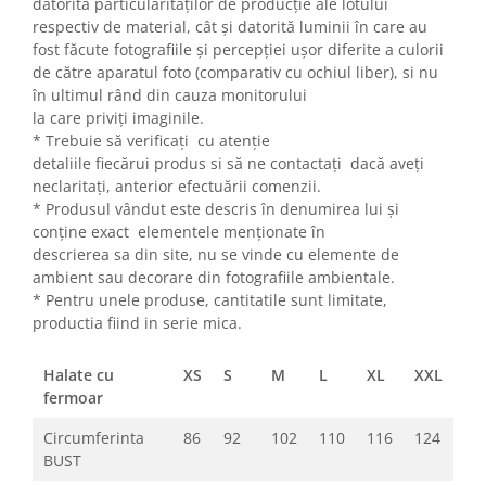
datorită particularitaților de producție ale lotului
respectiv de material, cât și datorită luminii în care au
fost făcute fotografiile și percepției ușor diferite a culorii
de către aparatul foto (comparativ cu ochiul liber), si nu
în ultimul rând din cauza monitorului
la care priviți imaginile.
* Trebuie să verificați cu atenție
detaliile fiecărui produs si să ne contactați dacă aveți
neclaritați, anterior efectuării comenzii.
* Produsul vândut este descris în denumirea lui și
conține exact elementele menționate în
descrierea sa din site, nu se vinde cu elemente de
ambient sau decorare din fotografiile ambientale.
* Pentru unele produse, cantitatile sunt limitate,
productia fiind in serie mica.
Halate cu
XS
S
M
L
XL
XXL
fermoar
Circumferinta
86
92
102
110
116
124
BUST