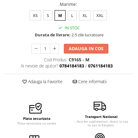
Marime
:
XS
S
M
L
XL
XXL
IN STOC
Durata de livrare:
2-5 zile lucratoare
ADAUGA IN COS
Cod Produs:
C9165 - M
Ai nevoie de ajutor?
0784184183
/
0761184183
Adauga la Favorite
Cere informatii
Transport National
Plata securizata
...fara km suplimentari, direct la usa
Plata securizata cu cardul
ta sau la Easybox.