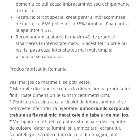
domeniu ce utilizeaza imbracaminte sau echipamente
de lucru.
Tesatura: tercot special creat pentru imbracamintea
de lucru, cu 65% poliester si 35% bumbac. Poate intra
la apa intre 1-3%.
Recomandam spalarea la maxim 40 de grade si
stoarcerea la intensitate mica. In acest fel culorile nu
ies, isi pastreaza intensitatea mai mult timp si
produsul se calca usor.
Produs fabricat in Romania.
Vezi mai jos ce marime ti se potriveste.
* Marimile din tabel se refera la dimensiunea produsului
finit. Toate dimensiunile sunt in centimetri (cm).
* Pentru a va asigura ca articolul de imbracaminte vi se
potriveste, oferindu-va lejeritate,
dimensiunile corporale
trebuie sa fie mai mici decat cele din tabelul de mai jos.
*
Va rugam sa retineti ca pot exista usoare discrepante
de culoare, datorita luminii si luminozitatii ecranului.
Nuanțele pot să difere față de cele din imagini, atât