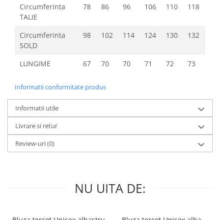
Circumferinta
78
86
96
106
110
118
TALIE
Circumferinta
98
102
114
124
130
132
SOLD
LUNGIME
67
70
70
71
72
73
Informatii conformitate produs
Informatii utile
Livrare si retur
Review-uri
(0)
NU UITA DE:
Bluza tercot Unisex albastru
Bluza tercot Unisex alba