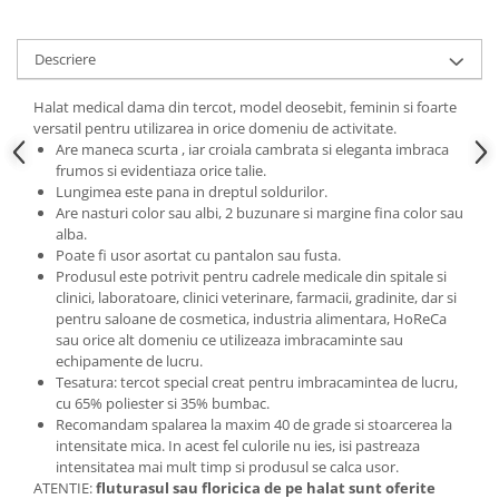
Descriere
Halat medical dama din tercot, model deosebit, feminin si foarte
versatil pentru utilizarea in orice domeniu de activitate.
Are maneca scurta , iar croiala cambrata si eleganta imbraca
frumos si evidentiaza orice talie.
Lungimea este pana in dreptul soldurilor.
Are nasturi color sau albi, 2 buzunare si margine fina color sau
alba.
Poate fi usor asortat cu pantalon sau fusta.
Produsul este potrivit pentru cadrele medicale din spitale si
clinici, laboratoare, clinici veterinare, farmacii, gradinite, dar si
pentru saloane de cosmetica, industria alimentara, HoReCa
sau orice alt domeniu ce utilizeaza imbracaminte sau
echipamente de lucru.
Tesatura: tercot special creat pentru imbracamintea de lucru,
cu 65% poliester si 35% bumbac.
Recomandam spalarea la maxim 40 de grade si stoarcerea la
intensitate mica. In acest fel culorile nu ies, isi pastreaza
intensitatea mai mult timp si produsul se calca usor.
ATENTIE:
fluturasul sau floricica de pe halat sunt oferite