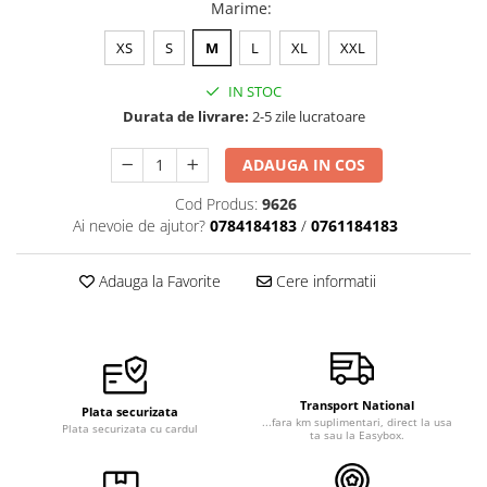
Marime
:
XS
S
M
L
XL
XXL
IN STOC
Durata de livrare:
2-5 zile lucratoare
ADAUGA IN COS
Cod Produs:
9626
Ai nevoie de ajutor?
0784184183
/
0761184183
Adauga la Favorite
Cere informatii
Transport National
Plata securizata
...fara km suplimentari, direct la usa
Plata securizata cu cardul
ta sau la Easybox.