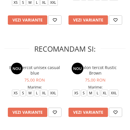
XS
S
M
L
XL
XXL
VEZI VARIANTE
VEZI VARIANTE
RECOMANDAM SI:
Bluza tercot unisex casual
Pantalon tercot Rustic
NOU
NOU
blue
Brown
75,00 RON
75,00 RON
Marime:
Marime:
XS
S
M
L
XL
XXL
XS
S
M
L
XL
XXL
VEZI VARIANTE
VEZI VARIANTE