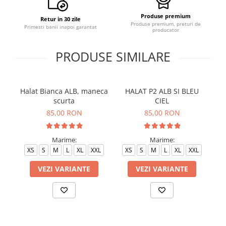
Produse premium
Retur in 30 zile
Produse premium, preturi de
Primesti banii inapoi garantat
producator
PRODUSE SIMILARE
Halat Bianca ALB, maneca
HALAT P2 ALB SI BLEU
H
scurta
CIEL
85,00 RON
85,00 RON
Marime:
Marime:
XS
S
M
L
XL
XXL
XS
S
M
L
XL
XXL
VEZI VARIANTE
VEZI VARIANTE