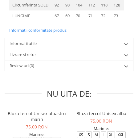
Circumferinta SOLD
92
98
104
112
118
128
LUNGIME
67
69
70
71
72
73
Informatii conformitate produs
Informatii utile
Livrare si retur
Review-uri
(0)
NU UITA DE:
Bluza tercot Unisex albastru
Bluza tercot Unisex alba
marin
75,00 RON
75,00 RON
Marime:
Marime:
XS
S
M
L
XL
XXL