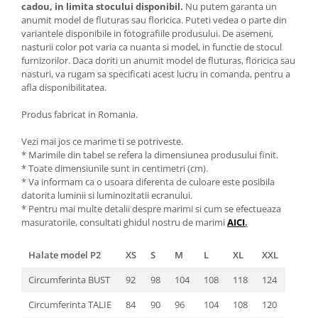
cadou, in limita stocului disponibil.
Nu putem garanta un
anumit model de fluturas sau floricica. Puteti vedea o parte din
variantele disponibile in fotografiile produsului. De asemeni,
nasturii color pot varia ca nuanta si model, in functie de stocul
furnizorilor. Daca doriti un anumit model de fluturas, floricica sau
nasturi, va rugam sa specificati acest lucru in comanda, pentru a
afla disponibilitatea.
Produs fabricat in Romania.
Vezi mai jos ce marime ti se potriveste.
* Marimile din tabel se refera la dimensiunea produsului finit.
* Toate dimensiunile sunt in centimetri (cm).
* Va informam ca o usoara diferenta de culoare este posibila
datorita luminii si luminozitatii ecranului.
* Pentru mai multe detalii despre marimi si cum se efectueaza
masuratorile, consultati ghidul nostru de marimi
AICI
.
Halate model P2
XS
S
M
L
XL
XXL
Circumferinta BUST
92
98
104
108
118
124
Circumferinta TALIE
84
90
96
104
108
120