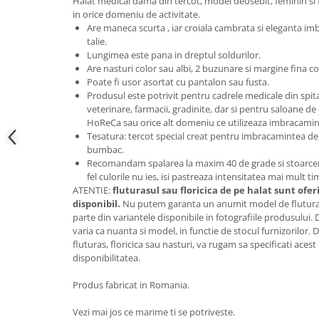
Halat medical dama din tercot, model deosebit, feminin si f
in orice domeniu de activitate.
Are maneca scurta , iar croiala cambrata si eleganta im
talie.
Lungimea este pana in dreptul soldurilor.
Are nasturi color sau albi, 2 buzunare si margine fina co
Poate fi usor asortat cu pantalon sau fusta.
Produsul este potrivit pentru cadrele medicale din spitale 
veterinare, farmacii, gradinite, dar si pentru saloane de
HoReCa sau orice alt domeniu ce utilizeaza imbracamin
Tesatura: tercot special creat pentru imbracamintea de 
bumbac.
Recomandam spalarea la maxim 40 de grade si stoarcerea
fel culorile nu ies, isi pastreaza intensitatea mai mult t
ATENTIE:
fluturasul sau floricica de pe halat sunt ofer
disponibil.
Nu putem garanta un anumit model de fluturas 
parte din variantele disponibile in fotografiile produsului.
varia ca nuanta si model, in functie de stocul furnizorilor
fluturas, floricica sau nasturi, va rugam sa specificati aces
disponibilitatea.
Produs fabricat in Romania.
Vezi mai jos ce marime ti se potriveste.