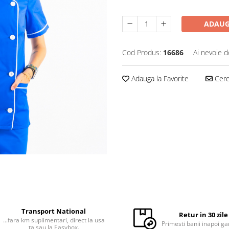
ADAUG
Cod Produs:
16686
Ai nevoie d
Adauga la Favorite
Cere 
Transport National
Retur in 30 zile
...fara km suplimentari, direct la usa
Primesti banii inapoi ga
ta sau la Easybox.