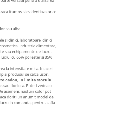
oarte versatil pentru utilizarea
braca frumos si evidentiaza orice
lor sau alba.
si clinici, laboratoare, clinici
 cosmetica, industria alimentara,
te sau echipamente de lucru.
lucru, cu 65% poliester si 35%
 la intensitate mica. In acest
imp si produsul se calca usor.
ite cadou, in limita stocului
sau floricica. Puteti vedea o
 De asemeni, nasturii color pot
. Daca doriti un anumit model de
t lucru in comanda, pentru a afla