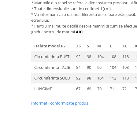
* Marimile din tabel se refera la dimensiunea produsului fin
* Toate dimensiunile sunt in centimetri (cm).
* Va informam ca o usoara diferenta de culoare este posibila
ecranului.
* Pentru mai multe detalii despre marimi si cum se efectue
ghidul nostru de marimi
AICI
.
Halate model P2
XS
S
M
L
XL
Circumferinta BUST
92
98
104
108
118
1
Circumferinta TALIE
84
90
96
104
108
1
Circumferinta SOLD
92
98
104
112
118
1
LUNGIME
67
69
70
71
72
7
Informatii conformitate produs