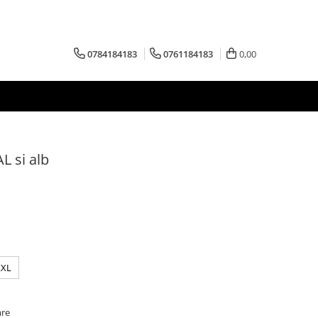
0784184183
0761184183
0,00
L si alb
XXL
are