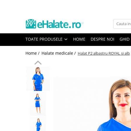
Toate Produsele
Costume Medicale
TOATE PRODUSELE
HOME
DESPRE NOI
GHID
Bluze Unisex
Pantaloni Unisex
Home /
Halate medicale /
Halat P2 albastru ROYAL si alb
Costume Unisex
Bluze Medicale
Bluze unisex cu imprimeuri
Bluze Maria
Bluze medicale uni
Halate medicale
Halate Bianca
Bluze Maria
Halate medicale femei