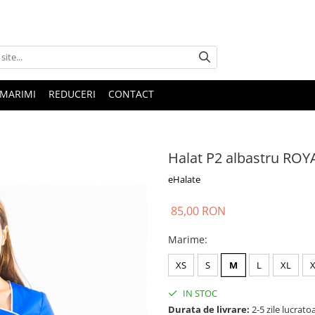
 MARIMI
REDUCERI
CONTACT
Halat P2 albastru ROYA
eHalate
85,00 RON
Marime
:
XS
S
M
L
XL
IN STOC
Durata de livrare:
2-5 zile lucrato