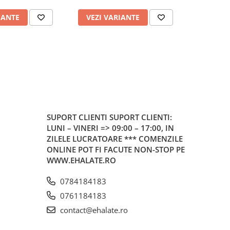
IANTE
VEZI VARIANTE
VEZI 
SUPORT CLIENTI
SUPORT CLIENTI:
LUNI – VINERI => 09:00 – 17:00, IN
ZILELE LUCRATOARE *** COMENZILE
ONLINE POT FI FACUTE NON-STOP PE
WWW.EHALATE.RO
0784184183
0761184183
contact@ehalate.ro