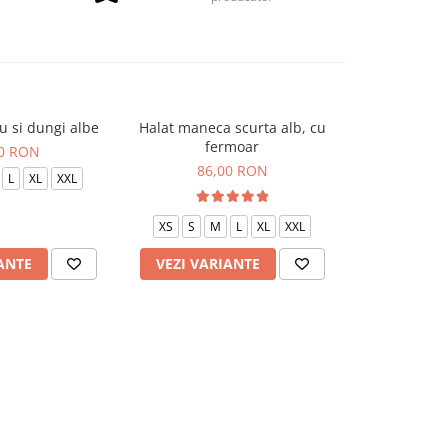
u si dungi albe
Halat maneca scurta alb, cu
Halat P2 neg
fermoar
00 RON
85
86,00 RON
L
XL
XXL
XS
S
XS
S
M
L
XL
XXL
ANTE
VEZI VARIANTE
VEZI VAR