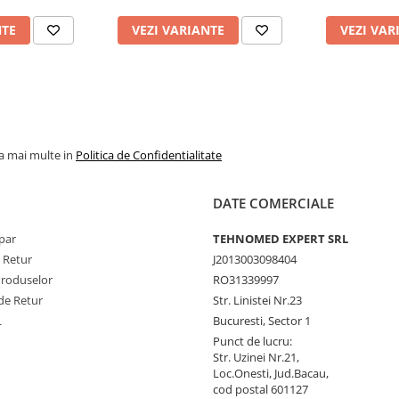
NTE
VEZI VARIANTE
VEZI VAR
la mai multe in
Politica de Confidentialitate
DATE COMERCIALE
par
TEHNOMED EXPERT SRL
e Retur
J2013003098404
Produselor
RO31339997
de Retur
Str. Linistei Nr.23
L
Bucuresti, Sector 1
Punct de lucru:
Str. Uzinei Nr.21,
Loc.Onesti, Jud.Bacau,
cod postal 601127