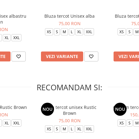
isex albastru
Bluza tercot Unisex alba
Bluza terco
in
75,00 RON
75,
 RON
XS
S
M
L
XL
XXL
XS
S
M
XL
XXL
NTE
VEZI VARIANTE
VEZI VAR
RECOMANDAM SI:
 Rustic Brown
Bluza tercot unisex Rustic
Costum terc
NOU
NOU
Brown
 RON
150
75,00 RON
XL
XXL
XS
S
M
XS
S
M
L
XL
XXL