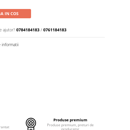
A IN COS
e ajutor?
0784184183
/
0761184183
informatii
Produse premium
Produse premium, preturi de
rantat
producator