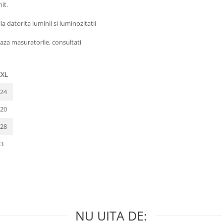
it.
 datorita luminii si luminozitatii
aza masuratorile, consultati
XXL
24
20
28
3
NU UITA DE: