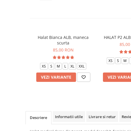
Veste de lucru
Halate medicale polar - unisex
HoReCa
Sorturi restaurante
Halat Bianca ALB, maneca
HALAT P2 ALB 
Tricouri de lucru
scurta
85,00
Saboti medicali
85,00 RON
Bonete
XS
S
M
ACCESORII
XS
S
M
L
XL
XXL
Noutati
VEZI VARIANTE
VEZI VARIA
Informatii utile
Livrare si retur
Revi
Descriere