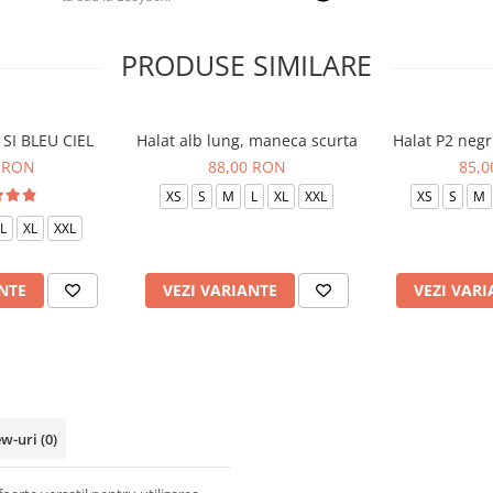
PRODUSE SIMILARE
SI BLEU CIEL
Halat alb lung, maneca scurta
Halat P2 negr
 RON
88,00 RON
85,
XS
S
M
L
XL
XXL
XS
S
M
L
XL
XXL
NTE
VEZI VARIANTE
VEZI VARI
ew-uri
(0)