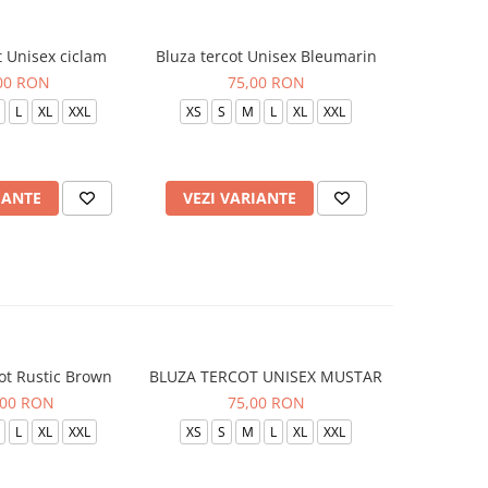
t Unisex ciclam
Bluza tercot Unisex Bleumarin
Bluza t
00 RON
75,00 RON
L
XL
XXL
XS
S
M
L
XL
XXL
XS
S
IANTE
VEZI VARIANTE
VEZI 
ot Rustic Brown
BLUZA TERCOT UNISEX MUSTAR
BLUZA TE
,00 RON
75,00 RON
L
XL
XXL
XS
S
M
L
XL
XXL
XS
S