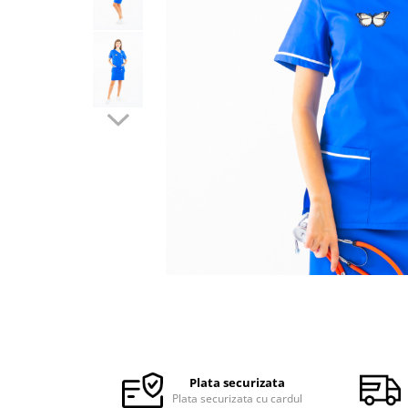
Halate medicale barbati
Halate medicale P2 cu fluturas
Halate medicale cu nasturi
Halate medicale cu fermoar
Halate medicale polar - unisex
Halate medicale albe
Fuste, Sarafane
Sarafane Mira
Fuste medicale
Sarafane medicale
Veste, Jachete
Veste de lucru
Distribuie
Jachete de lucru
pe
Articole din Polar
Facebook
Plata securizata
Jachete de lucru
Plata securizata cu cardul