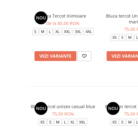
Bluza Tercot Inimioare
Bluza tercot Un
NOU
mar
de la 85,00 RON
75,00
S
M
L
XL
XXL
3XL
4XL
XS
S
M
L
VEZI VARIANTE
VEZI VARIA
Bluza tercot unisex casual blue
Pantalon tercot
NOU
NOU
75,00 RON
75,00
XS
S
M
L
XL
XXL
XS
S
M
L