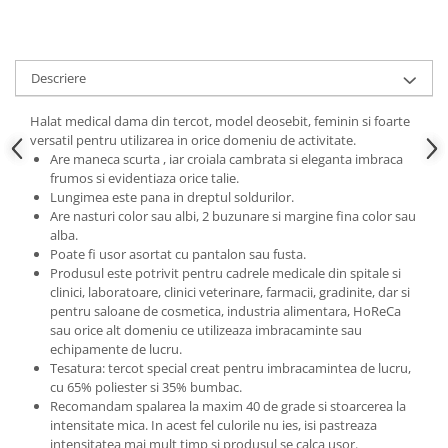
Descriere
Halat medical dama din tercot, model deosebit, feminin si foarte
versatil pentru utilizarea in orice domeniu de activitate.
Are maneca scurta , iar croiala cambrata si eleganta imbraca
frumos si evidentiaza orice talie.
Lungimea este pana in dreptul soldurilor.
Are nasturi color sau albi, 2 buzunare si margine fina color sau
alba.
Poate fi usor asortat cu pantalon sau fusta.
Produsul este potrivit pentru cadrele medicale din spitale si
clinici, laboratoare, clinici veterinare, farmacii, gradinite, dar si
pentru saloane de cosmetica, industria alimentara, HoReCa
sau orice alt domeniu ce utilizeaza imbracaminte sau
echipamente de lucru.
Tesatura: tercot special creat pentru imbracamintea de lucru,
cu 65% poliester si 35% bumbac.
Recomandam spalarea la maxim 40 de grade si stoarcerea la
intensitate mica. In acest fel culorile nu ies, isi pastreaza
intensitatea mai mult timp si produsul se calca usor.