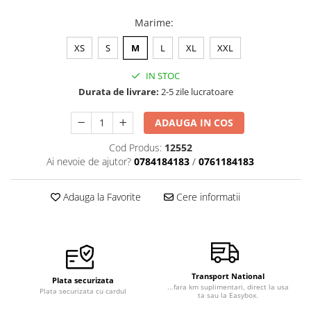
Marime
:
XS
S
M
L
XL
XXL
IN STOC
Durata de livrare:
2-5 zile lucratoare
ADAUGA IN COS
Cod Produs:
12552
Ai nevoie de ajutor?
0784184183
/
0761184183
Adauga la Favorite
Cere informatii
Transport National
Plata securizata
...fara km suplimentari, direct la usa
Plata securizata cu cardul
ta sau la Easybox.