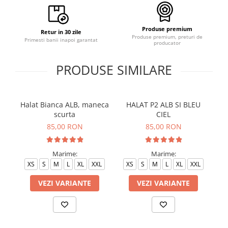
Produse premium
Retur in 30 zile
Produse premium, preturi de
Primesti banii inapoi garantat
producator
PRODUSE SIMILARE
Halat Bianca ALB, maneca
HALAT P2 ALB SI BLEU
H
scurta
CIEL
85,00 RON
85,00 RON
Marime:
Marime:
XS
S
M
L
XL
XXL
XS
S
M
L
XL
XXL
VEZI VARIANTE
VEZI VARIANTE