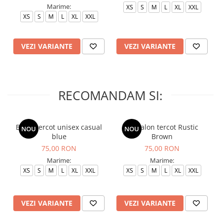
Marime:
XS
S
M
L
XL
XXL
XS
S
M
L
XL
XXL
VEZI VARIANTE
VEZI VARIANTE
RECOMANDAM SI:
Bluza tercot unisex casual
Pantalon tercot Rustic
NOU
NOU
blue
Brown
75,00 RON
75,00 RON
Marime:
Marime:
XS
S
M
L
XL
XXL
XS
S
M
L
XL
XXL
VEZI VARIANTE
VEZI VARIANTE