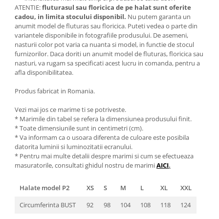
ATENTIE:
fluturasul sau floricica de pe halat sunt oferite
cadou, in limita stocului disponibil.
Nu putem garanta un
anumit model de fluturas sau floricica. Puteti vedea o parte din
variantele disponibile in fotografiile produsului. De asemeni,
nasturii color pot varia ca nuanta si model, in functie de stocul
furnizorilor. Daca doriti un anumit model de fluturas, floricica sau
nasturi, va rugam sa specificati acest lucru in comanda, pentru a
afla disponibilitatea.
Produs fabricat in Romania.
Vezi mai jos ce marime ti se potriveste.
* Marimile din tabel se refera la dimensiunea produsului finit.
* Toate dimensiunile sunt in centimetri (cm).
* Va informam ca o usoara diferenta de culoare este posibila
datorita luminii si luminozitatii ecranului.
* Pentru mai multe detalii despre marimi si cum se efectueaza
masuratorile, consultati ghidul nostru de marimi
AICI
.
Halate model P2
XS
S
M
L
XL
XXL
Circumferinta BUST
92
98
104
108
118
124