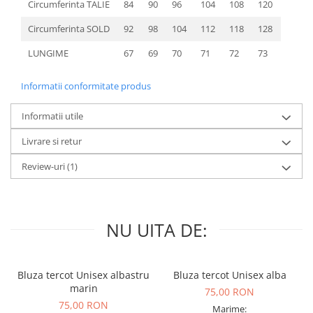
Circumferinta TALIE
84
90
96
104
108
120
Circumferinta SOLD
92
98
104
112
118
128
LUNGIME
67
69
70
71
72
73
Informatii conformitate produs
Informatii utile
Livrare si retur
Review-uri
(1)
NU UITA DE:
Bluza tercot Unisex albastru
Bluza tercot Unisex alba
marin
75,00 RON
75,00 RON
Marime: