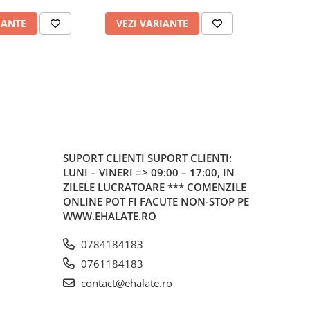
IANTE
VEZI VARIANTE
VEZI 
SUPORT CLIENTI
SUPORT CLIENTI:
LUNI – VINERI => 09:00 – 17:00, IN
ZILELE LUCRATOARE *** COMENZILE
ONLINE POT FI FACUTE NON-STOP PE
WWW.EHALATE.RO
0784184183
0761184183
contact@ehalate.ro