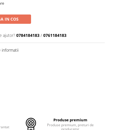
are
A IN COS
e ajutor?
0784184183
/
0761184183
informatii
Produse premium
Produse premium, preturi de
rantat
producator