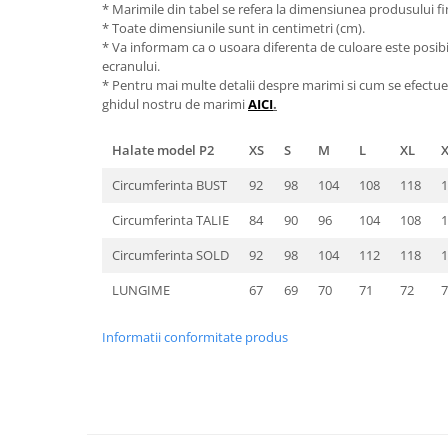
* Marimile din tabel se refera la dimensiunea produsului fin
* Toate dimensiunile sunt in centimetri (cm).
* Va informam ca o usoara diferenta de culoare este posibila
ecranului.
* Pentru mai multe detalii despre marimi si cum se efectue
ghidul nostru de marimi
AICI
.
Halate model P2
XS
S
M
L
XL
Circumferinta BUST
92
98
104
108
118
1
Circumferinta TALIE
84
90
96
104
108
1
Circumferinta SOLD
92
98
104
112
118
1
LUNGIME
67
69
70
71
72
7
Informatii conformitate produs