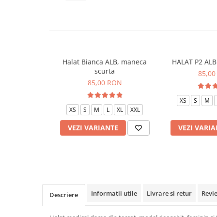
Veste de lucru
Halate medicale polar - unisex
HoReCa
Sorturi restaurante
Halat Bianca ALB, maneca
HALAT P2 ALB 
Tricouri de lucru
scurta
85,00
Saboti medicali
85,00 RON
Bonete
XS
S
M
ACCESORII
XS
S
M
L
XL
XXL
Noutati
VEZI VARIANTE
VEZI VARIA
Informatii utile
Livrare si retur
Revi
Descriere