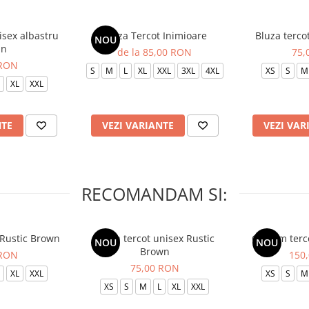
isex albastru
Bluza Tercot Inimioare
Bluza terco
NOU
in
de la 85,00 RON
75,
 RON
S
M
L
XL
XXL
3XL
4XL
XS
S
M
XL
XXL
NTE
VEZI VARIANTE
VEZI VAR
RECOMANDAM SI:
 Rustic Brown
Bluza tercot unisex Rustic
Costum terc
NOU
NOU
Brown
 RON
150
75,00 RON
XL
XXL
XS
S
M
XS
S
M
L
XL
XXL