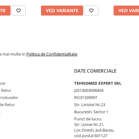
NTE
VEZI VARIANTE
VEZI VAR
la mai multe in
Politica de Confidentialitate
DATE COMERCIALE
par
TEHNOMED EXPERT SRL
e Retur
J2013003098404
Produselor
RO31339997
de Retur
Str. Linistei Nr.23
L
Bucuresti, Sector 1
Punct de lucru:
Str. Uzinei Nr.21,
Loc.Onesti, Jud.Bacau,
cod postal 601127