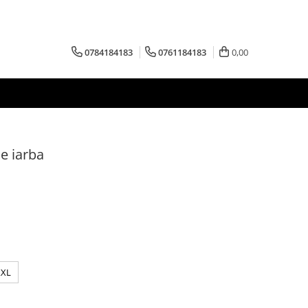
0784184183
0761184183
0,00
de iarba
XXL