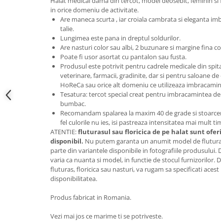
Halat medical dama din tercot, model deosebit, feminin si f
in orice domeniu de activitate.
Are maneca scurta , iar croiala cambrata si eleganta im
talie.
Lungimea este pana in dreptul soldurilor.
Are nasturi color sau albi, 2 buzunare si margine fina co
Poate fi usor asortat cu pantalon sau fusta.
Produsul este potrivit pentru cadrele medicale din spitale 
veterinare, farmacii, gradinite, dar si pentru saloane de
HoReCa sau orice alt domeniu ce utilizeaza imbracamin
Tesatura: tercot special creat pentru imbracamintea de 
bumbac.
Recomandam spalarea la maxim 40 de grade si stoarcerea
fel culorile nu ies, isi pastreaza intensitatea mai mult t
ATENTIE:
fluturasul sau floricica de pe halat sunt ofer
disponibil.
Nu putem garanta un anumit model de fluturas 
parte din variantele disponibile in fotografiile produsului.
varia ca nuanta si model, in functie de stocul furnizorilor
fluturas, floricica sau nasturi, va rugam sa specificati aces
disponibilitatea.
Produs fabricat in Romania.
Vezi mai jos ce marime ti se potriveste.