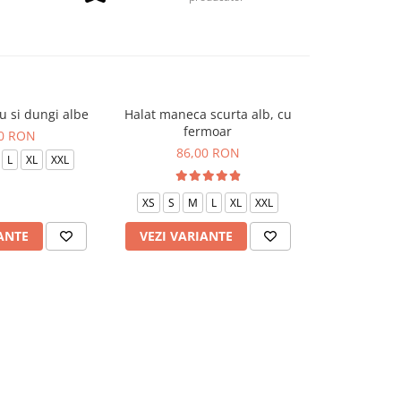
u si dungi albe
Halat maneca scurta alb, cu
Halat P2 neg
fermoar
00 RON
85
86,00 RON
L
XL
XXL
XS
S
XS
S
M
L
XL
XXL
ANTE
VEZI VARIANTE
VEZI VAR