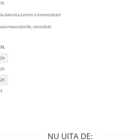
it.
 datorita luminii si luminozitatii
aza masuratorile, consultati
XXL
24
20
28
3
NU UITA DE: