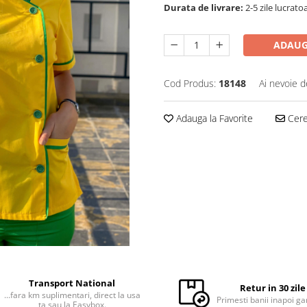
Durata de livrare:
2-5 zile lucrato
ADAUG
Cod Produs:
18148
Ai nevoie d
Adauga la Favorite
Cere 
Transport National
Retur in 30 zile
...fara km suplimentari, direct la usa
Primesti banii inapoi ga
ta sau la Easybox.