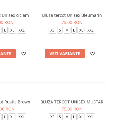
t Unisex ciclam
Bluza tercot Unisex Bleumarin
Bluza t
00 RON
75,00 RON
L
XL
XXL
XS
S
M
L
XL
XXL
XS
S
IANTE
VEZI VARIANTE
VEZI 
ot Rustic Brown
BLUZA TERCOT UNISEX MUSTAR
BLUZA TE
,00 RON
75,00 RON
L
XL
XXL
XS
S
M
L
XL
XXL
XS
S