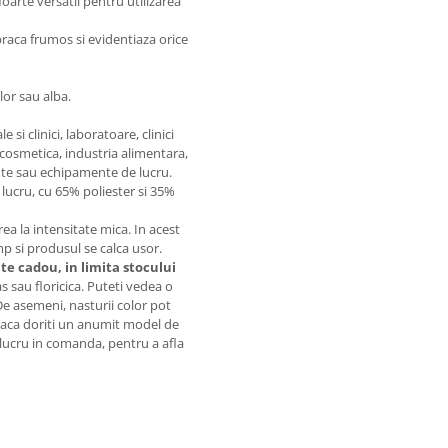
oarte versatil pentru utilizarea
braca frumos si evidentiaza orice
lor sau alba.
si clinici, laboratoare, clinici
 cosmetica, industria alimentara,
te sau echipamente de lucru.
lucru, cu 65% poliester si 35%
 la intensitate mica. In acest
imp si produsul se calca usor.
ite cadou, in limita stocului
sau floricica. Puteti vedea o
 De asemeni, nasturii color pot
. Daca doriti un anumit model de
t lucru in comanda, pentru a afla