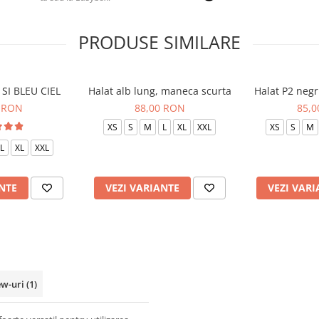
PRODUSE SIMILARE
SI BLEU CIEL
Halat alb lung, maneca scurta
Halat P2 negr
 RON
88,00 RON
85,
XS
S
M
L
XL
XXL
XS
S
M
L
XL
XXL
NTE
VEZI VARIANTE
VEZI VARI
ew-uri
(1)