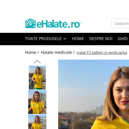
Toate Produsele
Costume Medicale
TOATE PRODUSELE
HOME
DESPRE NOI
GHID
Bluze Unisex
Pantaloni Unisex
Home /
Halate medicale /
Halat P2 galben si verde iarba
Costume Unisex
Bluze Medicale
Bluze unisex cu imprimeuri
Bluze Maria
Bluze medicale uni
Halate medicale
Halate Bianca
Bluze Maria
Halate medicale femei