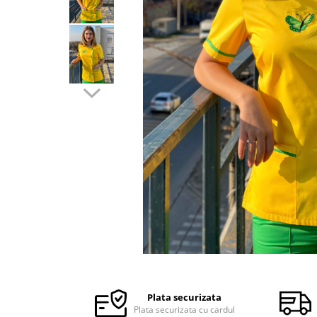
Halate medicale barbati
Halate medicale P2 cu fluturas
Halate medicale cu nasturi
Halate medicale cu fermoar
Halate medicale polar - unisex
Halate medicale albe
Fuste, Sarafane
Sarafane Mira
Fuste medicale
Sarafane medicale
Veste, Jachete
Veste de lucru
Distribuie
Jachete de lucru
pe
Articole din Polar
Facebook
Plata securizata
Jachete de lucru
Plata securizata cu cardul