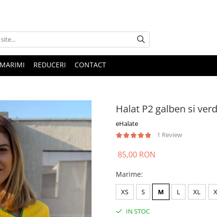
 MARIMI
REDUCERI
CONTACT
Halat P2 galben si ver
eHalate
1 Review
85,00 RON
Marime
:
XS
S
M
L
XL
IN STOC