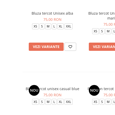
Bluza tercot Unisex alba
Bluza tercot Un
mar
75,00 RON
75,00
XS
S
M
L
XL
XXL
XS
S
M
L
VEZI VARIANTE
VEZI VARIA
Bluza tercot unisex casual blue
Pantalon tercot
NOU
NOU
75,00 RON
75,00
XS
S
M
L
XL
XXL
XS
S
M
L