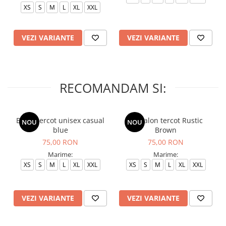
XS
S
M
L
XL
XXL
VEZI VARIANTE
VEZI VARIANTE
RECOMANDAM SI:
Bluza tercot unisex casual
Pantalon tercot Rustic
NOU
NOU
blue
Brown
75,00 RON
75,00 RON
Marime:
Marime:
XS
S
M
L
XL
XXL
XS
S
M
L
XL
XXL
VEZI VARIANTE
VEZI VARIANTE