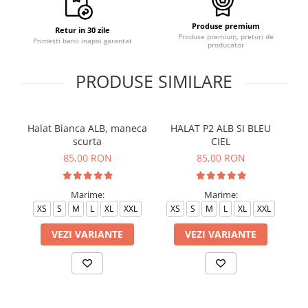
Produse premium
Retur in 30 zile
Produse premium, preturi de
Primesti banii inapoi garantat
producator
PRODUSE SIMILARE
Halat Bianca ALB, maneca
HALAT P2 ALB SI BLEU
H
scurta
CIEL
85,00 RON
85,00 RON
Marime:
Marime:
XS
S
M
L
XL
XXL
XS
S
M
L
XL
XXL
VEZI VARIANTE
VEZI VARIANTE