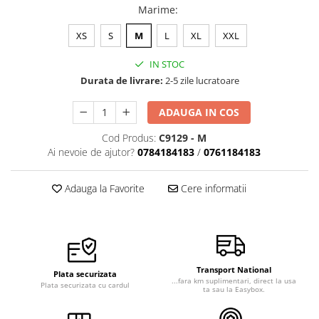
Marime
:
XS
S
M
L
XL
XXL
IN STOC
Durata de livrare:
2-5 zile lucratoare
ADAUGA IN COS
Cod Produs:
C9129 - M
Ai nevoie de ajutor?
0784184183
/
0761184183
Adauga la Favorite
Cere informatii
Transport National
Plata securizata
...fara km suplimentari, direct la usa
Plata securizata cu cardul
ta sau la Easybox.