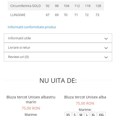
Circumferinta SOLD
92
98
104
112
118
128
LUNGIME
67
69
70
71
72
73
Informatii conformitate produs
Informatii utile
Livrare si retur
Review-uri
(0)
NU UITA DE:
Bluza tercot Unisex albastru
Bluza tercot Unisex alba
marin
75,00 RON
75,00 RON
Marime:
Marime:
XS
S
M
L
XL
XXL