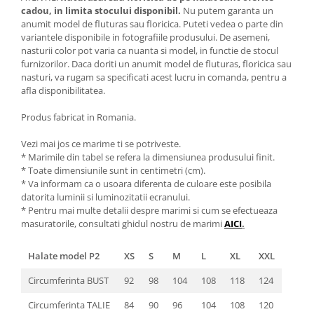
cadou, in limita stocului disponibil.
Nu putem garanta un
anumit model de fluturas sau floricica. Puteti vedea o parte din
variantele disponibile in fotografiile produsului. De asemeni,
nasturii color pot varia ca nuanta si model, in functie de stocul
furnizorilor. Daca doriti un anumit model de fluturas, floricica sau
nasturi, va rugam sa specificati acest lucru in comanda, pentru a
afla disponibilitatea.
Produs fabricat in Romania.
Vezi mai jos ce marime ti se potriveste.
* Marimile din tabel se refera la dimensiunea produsului finit.
* Toate dimensiunile sunt in centimetri (cm).
* Va informam ca o usoara diferenta de culoare este posibila
datorita luminii si luminozitatii ecranului.
* Pentru mai multe detalii despre marimi si cum se efectueaza
masuratorile, consultati ghidul nostru de marimi
AICI
.
Halate model P2
XS
S
M
L
XL
XXL
Circumferinta BUST
92
98
104
108
118
124
Circumferinta TALIE
84
90
96
104
108
120