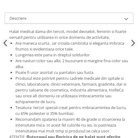
Descriere
Halat medical dama din tercot, model deosebit, feminin si foarte
versatil pentru utilizarea in orice domeniu de activitate.
Are maneca scurta , iar croiala cambrata si eleganta imbraca
frumos si evidentiaza orice talie.
Lungimea este pana in dreptul soldurilor.
Are nasturi color sau albi, 2 buzunare si margine fina color sau
alba.
Poate fi usor asortat cu pantalon sau fusta.
Produsul este potrivit pentru cadrele medicale din spitale si
clinici, laboratoare, clinici veterinare, farmacii, gradinite, dar si
pentru saloane de cosmetica, industria alimentara, HoReCa
sau orice alt domeniu ce utilizeaza imbracaminte sau
echipamente de lucru.
Tesatura: tercot special creat pentru imbracamintea de lucru,
cu 65% poliester si 35% bumbac.
Recomandam spalarea la maxim 40 de grade si stoarcerea la
intensitate mica. In acest fel culorile nu ies, isi pastreaza
intensitatea mai mult timp si produsul se calca usor.
ATENTIE:
fluturasul sau floricica de pe halat sunt oferite