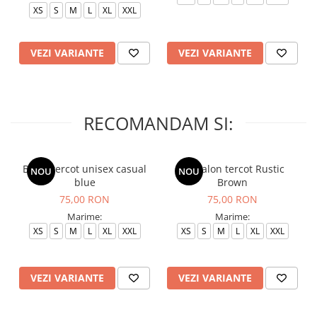
XS
S
M
L
XL
XXL
VEZI VARIANTE
VEZI VARIANTE
RECOMANDAM SI:
Bluza tercot unisex casual
Pantalon tercot Rustic
NOU
NOU
blue
Brown
75,00 RON
75,00 RON
Marime:
Marime:
XS
S
M
L
XL
XXL
XS
S
M
L
XL
XXL
VEZI VARIANTE
VEZI VARIANTE