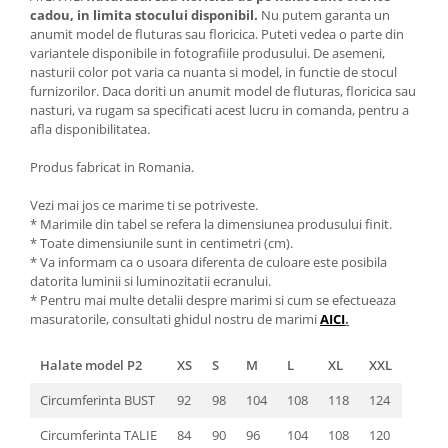
cadou, in limita stocului disponibil.
Nu putem garanta un
anumit model de fluturas sau floricica. Puteti vedea o parte din
variantele disponibile in fotografiile produsului. De asemeni,
nasturii color pot varia ca nuanta si model, in functie de stocul
furnizorilor. Daca doriti un anumit model de fluturas, floricica sau
nasturi, va rugam sa specificati acest lucru in comanda, pentru a
afla disponibilitatea.
Produs fabricat in Romania.
Vezi mai jos ce marime ti se potriveste.
* Marimile din tabel se refera la dimensiunea produsului finit.
* Toate dimensiunile sunt in centimetri (cm).
* Va informam ca o usoara diferenta de culoare este posibila
datorita luminii si luminozitatii ecranului.
* Pentru mai multe detalii despre marimi si cum se efectueaza
masuratorile, consultati ghidul nostru de marimi
AICI
.
Halate model P2
XS
S
M
L
XL
XXL
Circumferinta BUST
92
98
104
108
118
124
Circumferinta TALIE
84
90
96
104
108
120