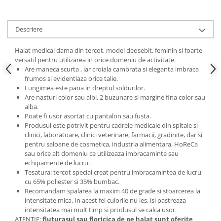
Descriere
Halat medical dama din tercot, model deosebit, feminin si foarte
versatil pentru utilizarea in orice domeniu de activitate.
Are maneca scurta , iar croiala cambrata si eleganta imbraca
frumos si evidentiaza orice talie.
Lungimea este pana in dreptul soldurilor.
Are nasturi color sau albi, 2 buzunare si margine fina color sau
alba.
Poate fi usor asortat cu pantalon sau fusta.
Produsul este potrivit pentru cadrele medicale din spitale si
clinici, laboratoare, clinici veterinare, farmacii, gradinite, dar si
pentru saloane de cosmetica, industria alimentara, HoReCa
sau orice alt domeniu ce utilizeaza imbracaminte sau
echipamente de lucru.
Tesatura: tercot special creat pentru imbracamintea de lucru,
cu 65% poliester si 35% bumbac.
Recomandam spalarea la maxim 40 de grade si stoarcerea la
intensitate mica. In acest fel culorile nu ies, isi pastreaza
intensitatea mai mult timp si produsul se calca usor.
ATENTIE:
fluturasul sau floricica de pe halat sunt oferite