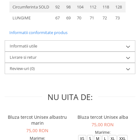
Circumferinta SOLD
92
98
104
112
118
128
LUNGIME
67
69
70
71
72
73
Informatii conformitate produs
Informatii utile
Livrare si retur
Review-uri
(0)
NU UITA DE:
Bluza tercot Unisex albastru
Bluza tercot Unisex alba
marin
75,00 RON
75,00 RON
Marime:
Marime:
XS
S
M
L
XL
XXL