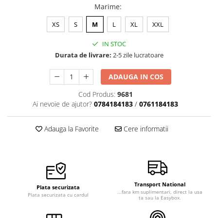
Marime
:
XS
S
M
L
XL
XXL
IN STOC
Durata de livrare:
2-5 zile lucratoare
ADAUGA IN COS
Cod Produs:
9681
Ai nevoie de ajutor?
0784184183
/
0761184183
Adauga la Favorite
Cere informatii
Transport National
Plata securizata
...fara km suplimentari, direct la usa
Plata securizata cu cardul
ta sau la Easybox.