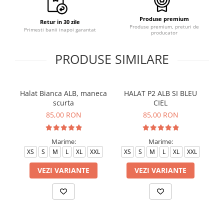
Produse premium
Retur in 30 zile
Produse premium, preturi de
Primesti banii inapoi garantat
producator
PRODUSE SIMILARE
Halat Bianca ALB, maneca
HALAT P2 ALB SI BLEU
H
scurta
CIEL
85,00 RON
85,00 RON
Marime:
Marime:
XS
S
M
L
XL
XXL
XS
S
M
L
XL
XXL
VEZI VARIANTE
VEZI VARIANTE