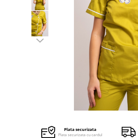
Halate medicale barbati
Halate medicale P2 cu fluturas
Halate medicale cu nasturi
Halate medicale cu fermoar
Halate medicale polar - unisex
Halate medicale albe
Fuste, Sarafane
Sarafane Mira
Fuste medicale
Sarafane medicale
Veste, Jachete
Veste de lucru
Distribuie
Jachete de lucru
pe
Articole din Polar
Facebook
Plata securizata
Jachete de lucru
Plata securizata cu cardul