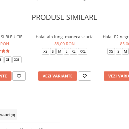
PRODUSE SIMILARE
SI BLEU CIEL
Halat alb lung, maneca scurta
Halat P2 negr
 RON
88,00 RON
85,
XS
S
M
L
XL
XXL
XS
S
M
L
XL
XXL
NTE
VEZI VARIANTE
VEZI VARI
ew-uri
(0)