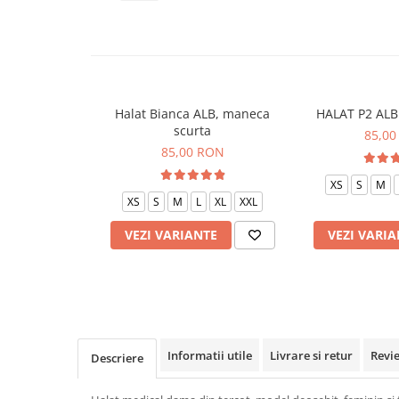
Veste de lucru
Halate medicale polar - unisex
HoReCa
Sorturi restaurante
Halat Bianca ALB, maneca
HALAT P2 ALB 
Tricouri de lucru
scurta
85,00
Saboti medicali
85,00 RON
Bonete
XS
S
M
ACCESORII
XS
S
M
L
XL
XXL
Noutati
VEZI VARIANTE
VEZI VARIA
Informatii utile
Livrare si retur
Revi
Descriere