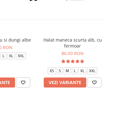
u si dungi albe
Halat maneca scurta alb, cu
Halat P2 neg
fermoar
00 RON
85
86,00 RON
L
XL
XXL
XS
S
XS
S
M
L
XL
XXL
ANTE
VEZI VARIANTE
VEZI VAR