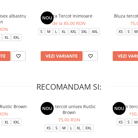
isex albastru
Bluza Tercot Inimioare
Bluza terco
NOU
in
de la 85,00 RON
75,
 RON
S
M
L
XL
XXL
3XL
4XL
XS
S
M
XL
XXL
NTE
VEZI VARIANTE
VEZI VAR
RECOMANDAM SI:
 Rustic Brown
Bluza tercot unisex Rustic
Costum terc
NOU
NOU
Brown
 RON
150
75,00 RON
XL
XXL
XS
S
M
XS
S
M
L
XL
XXL