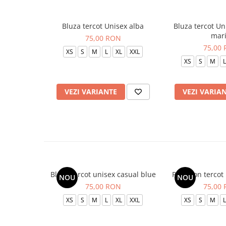
Bluza tercot Unisex alba
Bluza tercot Un
mar
75,00 RON
75,00
XS
S
M
L
XL
XXL
XS
S
M
L
VEZI VARIANTE
VEZI VARIA
Bluza tercot unisex casual blue
Pantalon tercot
NOU
NOU
75,00 RON
75,00
XS
S
M
L
XL
XXL
XS
S
M
L