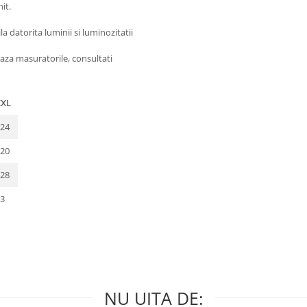
it.
 datorita luminii si luminozitatii
aza masuratorile, consultati
XXL
24
20
28
3
NU UITA DE: