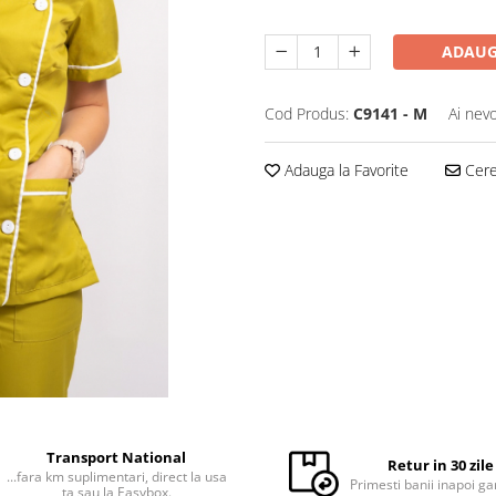
ADAUG
Cod Produs:
C9141 - M
Ai nevo
Adauga la Favorite
Cere 
Transport National
Retur in 30 zile
...fara km suplimentari, direct la usa
Primesti banii inapoi ga
ta sau la Easybox.