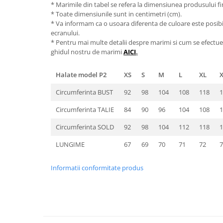
* Marimile din tabel se refera la dimensiunea produsului fin
* Toate dimensiunile sunt in centimetri (cm).
* Va informam ca o usoara diferenta de culoare este posibila
ecranului.
* Pentru mai multe detalii despre marimi si cum se efectue
ghidul nostru de marimi
AICI
.
Halate model P2
XS
S
M
L
XL
Circumferinta BUST
92
98
104
108
118
1
Circumferinta TALIE
84
90
96
104
108
1
Circumferinta SOLD
92
98
104
112
118
1
LUNGIME
67
69
70
71
72
7
Informatii conformitate produs