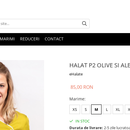
 MARIMI
REDUCERI
CONTACT
HALAT P2 OLIVE SI AL
eHalate
85,00 RON
Marime
:
XS
S
M
L
XL
IN STOC
Durata de livrare:
2-5 zile lucrato