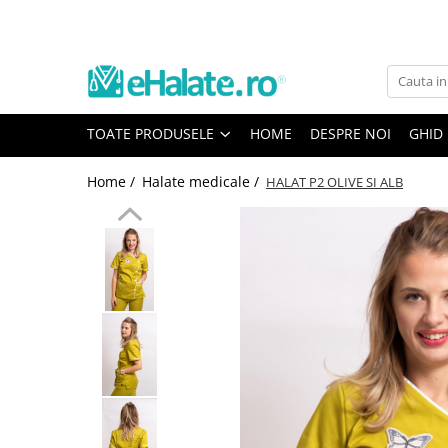
Toate Produsele
Costume Medicale
TOATE PRODUSELE
HOME
DESPRE NOI
GHID
Bluze Unisex
Pantaloni Unisex
Home /
Halate medicale /
HALAT P2 OLIVE SI ALB
Costume Unisex
Bluze Medicale
Bluze unisex cu imprimeuri
Bluze Maria
Bluze medicale uni
Halate medicale
Halate Bianca
Bluze Maria
Halate medicale femei