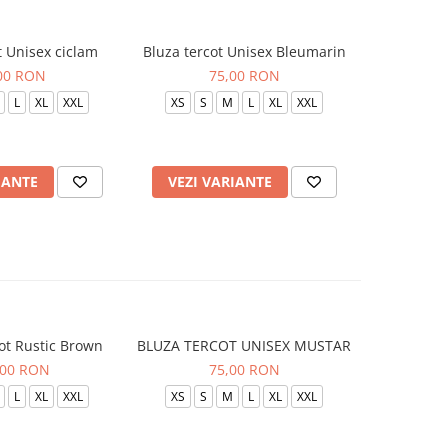
t Unisex ciclam
Bluza tercot Unisex Bleumarin
Bluza t
00 RON
75,00 RON
L
XL
XXL
XS
S
M
L
XL
XXL
XS
S
IANTE
VEZI VARIANTE
VEZI 
ot Rustic Brown
BLUZA TERCOT UNISEX MUSTAR
BLUZA TE
,00 RON
75,00 RON
L
XL
XXL
XS
S
M
L
XL
XXL
XS
S