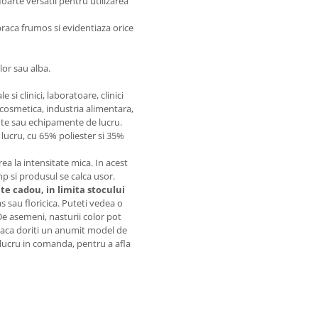
oarte versatil pentru utilizarea
braca frumos si evidentiaza orice
lor sau alba.
si clinici, laboratoare, clinici
 cosmetica, industria alimentara,
te sau echipamente de lucru.
lucru, cu 65% poliester si 35%
 la intensitate mica. In acest
imp si produsul se calca usor.
ite cadou, in limita stocului
sau floricica. Puteti vedea o
 De asemeni, nasturii color pot
. Daca doriti un anumit model de
t lucru in comanda, pentru a afla