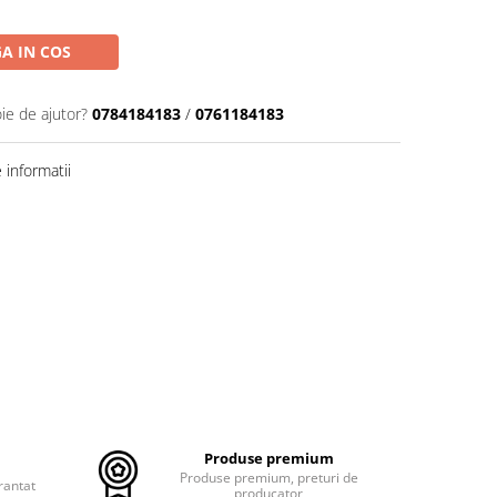
A IN COS
ie de ajutor?
0784184183
/
0761184183
informatii
Produse premium
Produse premium, preturi de
rantat
producator