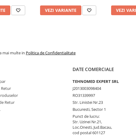
NTE
VEZI VARIANTE
VEZI VAR
la mai multe in
Politica de Confidentialitate
DATE COMERCIALE
par
TEHNOMED EXPERT SRL
e Retur
J2013003098404
Produselor
RO31339997
de Retur
Str. Linistei Nr.23
L
Bucuresti, Sector 1
Punct de lucru:
Str. Uzinei Nr.21,
Loc.Onesti, Jud.Bacau,
cod postal 601127