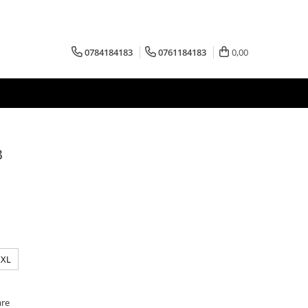
0784184183
0761184183
0,00
B
XXL
are