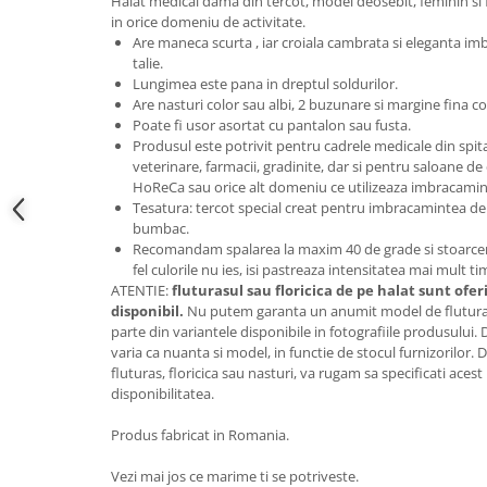
Halat medical dama din tercot, model deosebit, feminin si f
in orice domeniu de activitate.
Are maneca scurta , iar croiala cambrata si eleganta im
talie.
Lungimea este pana in dreptul soldurilor.
Are nasturi color sau albi, 2 buzunare si margine fina co
Poate fi usor asortat cu pantalon sau fusta.
Produsul este potrivit pentru cadrele medicale din spitale 
veterinare, farmacii, gradinite, dar si pentru saloane de
HoReCa sau orice alt domeniu ce utilizeaza imbracamin
Tesatura: tercot special creat pentru imbracamintea de 
bumbac.
Recomandam spalarea la maxim 40 de grade si stoarcerea
fel culorile nu ies, isi pastreaza intensitatea mai mult t
ATENTIE:
fluturasul sau floricica de pe halat sunt ofer
disponibil.
Nu putem garanta un anumit model de fluturas 
parte din variantele disponibile in fotografiile produsului.
varia ca nuanta si model, in functie de stocul furnizorilor
fluturas, floricica sau nasturi, va rugam sa specificati aces
disponibilitatea.
Produs fabricat in Romania.
Vezi mai jos ce marime ti se potriveste.