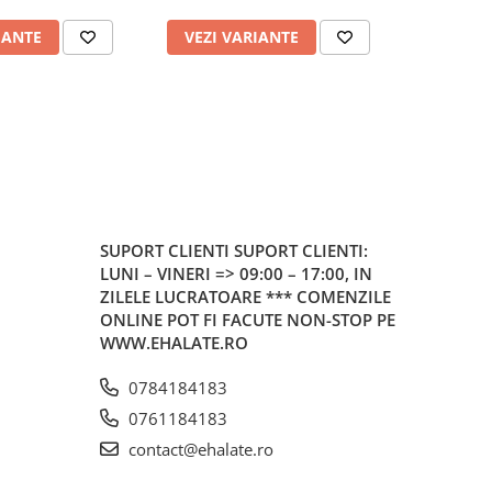
IANTE
VEZI VARIANTE
VEZI 
SUPORT CLIENTI
SUPORT CLIENTI:
LUNI – VINERI => 09:00 – 17:00, IN
ZILELE LUCRATOARE *** COMENZILE
ONLINE POT FI FACUTE NON-STOP PE
WWW.EHALATE.RO
0784184183
0761184183
contact@ehalate.ro