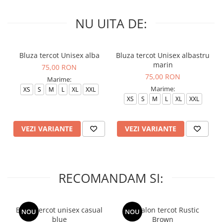
NU UITA DE:
Bluza tercot Unisex alba
Bluza tercot Unisex albastru
marin
75,00 RON
75,00 RON
Marime:
Marime:
XS
S
M
L
XL
XXL
XS
S
M
L
XL
XXL
VEZI VARIANTE
VEZI VARIANTE
RECOMANDAM SI:
Bluza tercot unisex casual
Pantalon tercot Rustic
NOU
NOU
blue
Brown