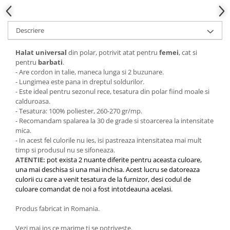
Descriere
Halat universal
din polar, potrivit atat pentru
femei
, cat si
pentru
barbati
.
- Are cordon in talie, maneca lunga si 2 buzunare.
- Lungimea este pana in dreptul soldurilor.
- Este ideal pentru sezonul rece, tesatura din polar fiind moale si
calduroasa.
- Tesatura: 100% poliester, 260-270 gr/mp.
- Recomandam spalarea la 30 de grade si stoarcerea la intensitate
mica.
- In acest fel culorile nu ies, isi pastreaza intensitatea mai mult
timp si produsul nu se sifoneaza.
ATENTIE:
pot exista 2 nuante diferite pentru aceasta culoare,
una mai deschisa si una mai inchisa. Acest lucru se datoreaza
culorii cu care a venit tesatura de la furnizor, desi codul de
culoare comandat de noi a fost intotdeauna acelasi.
Produs fabricat in Romania.
Vezi mai jos ce marime ti se potriveste.