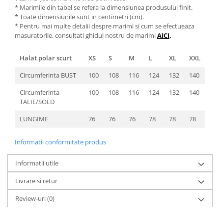
* Marimile din tabel se refera la dimensiunea produsului finit.
* Toate dimensiunile sunt in centimetri (cm).
* Pentru mai multe detalii despre marimi si cum se efectueaza
masuratorile, consultati ghidul nostru de marimi
AICI
.
Halat polar scurt
XS
S
M
L
XL
XXL
Circumferinta BUST
100
108
116
124
132
140
Circumferinta
100
108
116
124
132
140
TALIE/SOLD
LUNGIME
76
76
76
78
78
78
Informatii conformitate produs
Informatii utile
Livrare si retur
Review-uri
(0)