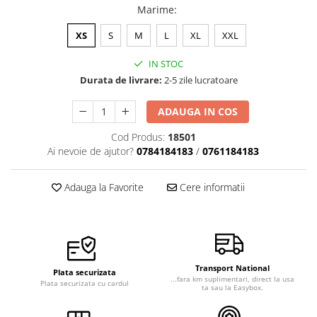
Marime
:
XS
S
M
L
XL
XXL
IN STOC
Durata de livrare:
2-5 zile lucratoare
ADAUGA IN COS
Cod Produs:
18501
Ai nevoie de ajutor?
0784184183
/
0761184183
Adauga la Favorite
Cere informatii
Transport National
Plata securizata
...fara km suplimentari, direct la usa
Plata securizata cu cardul
ta sau la Easybox.