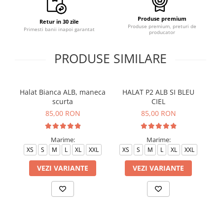
Produse premium
Retur in 30 zile
Produse premium, preturi de
Primesti banii inapoi garantat
producator
PRODUSE SIMILARE
Halat Bianca ALB, maneca
HALAT P2 ALB SI BLEU
H
scurta
CIEL
85,00 RON
85,00 RON
Marime:
Marime:
XS
S
M
L
XL
XXL
XS
S
M
L
XL
XXL
VEZI VARIANTE
VEZI VARIANTE