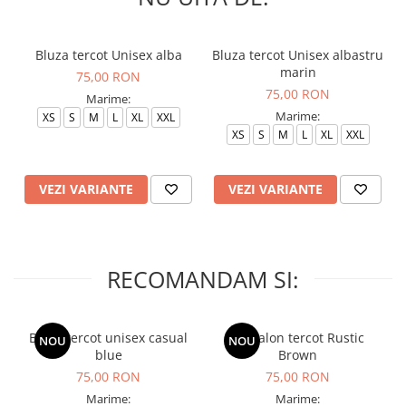
Bluza tercot Unisex alba
Bluza tercot Unisex albastru
marin
75,00 RON
75,00 RON
Marime:
Marime:
XS
S
M
L
XL
XXL
XS
S
M
L
XL
XXL
VEZI VARIANTE
VEZI VARIANTE
RECOMANDAM SI:
Bluza tercot unisex casual
Pantalon tercot Rustic
NOU
NOU
blue
Brown
75,00 RON
75,00 RON
Marime:
Marime: