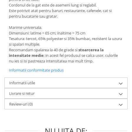
Cordonul de la gat este de asemeni lung si reglabil.
Este potrivit atat pentru baruri, restaurante, cafenele, cat si
pentru bucatarie sau gratar.
Marime universala.
Dimensiuni: latime = 65 cm; inaltime = 75 cm
Tesatura: tercot, 65% polyester si 35% bumbac, rezistent la uzura
si spalari multiple.
Recomandam spalarea la 40 de grade si
stoarcerea la
intensitate medie
; in acest fel produsul se calca usor, culorile
nu ies si isi pastreaza intensitatea mai mult timp.
Informatii conformitate produs
Informatii utile
Livrare si retur
Review-uri
(0)
NU UITA DE: