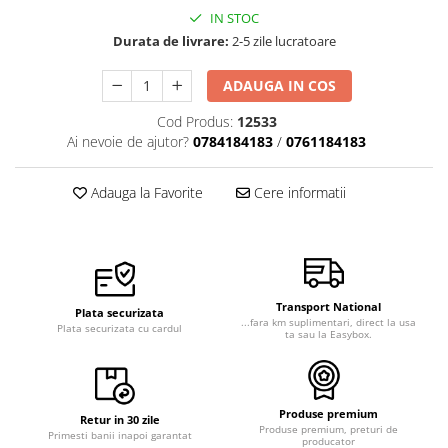
IN STOC
Durata de livrare:
2-5 zile lucratoare
ADAUGA IN COS
Cod Produs:
12533
Ai nevoie de ajutor?
0784184183
/
0761184183
Adauga la Favorite
Cere informatii
Transport National
Plata securizata
...fara km suplimentari, direct la usa
Plata securizata cu cardul
ta sau la Easybox.
Produse premium
Retur in 30 zile
Produse premium, preturi de
Primesti banii inapoi garantat
producator