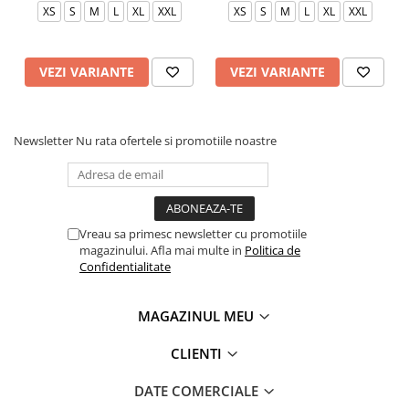
XS
S
M
L
XL
XXL
XS
S
M
L
XL
XXL
VEZI VARIANTE
VEZI VARIANTE
Newsletter
Nu rata ofertele si promotiile noastre
Vreau sa primesc newsletter cu promotiile
magazinului. Afla mai multe in
Politica de
Confidentialitate
MAGAZINUL MEU
CLIENTI
DATE COMERCIALE