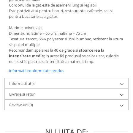
Cordonul de la gat este de asemeni lung si reglabil.
Este potrivit atat pentru baruri, restaurante, cafenele, cat si
pentru bucatarie sau gratar.
Marime universala.
Dimensiuni: latime = 65 cm; inaltime = 75 cm
Tesatura: tercot, 65% polyester si 35% bumbac, rezistent la uzura
si spalari multiple.
Recomandam spalarea la 40 de grade si
stoarcerea la
intensitate medie
; in acest fel produsul se calca usor, culorile
nu ies si isi pastreaza intensitatea mai mult timp.
Informatii conformitate produs
Informatii utile
Livrare si retur
Review-uri
(0)
NU UITA DE: