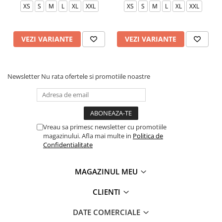
XS
S
M
L
XL
XXL
XS
S
M
L
XL
XXL
VEZI VARIANTE
VEZI VARIANTE
Newsletter
Nu rata ofertele si promotiile noastre
Vreau sa primesc newsletter cu promotiile
magazinului. Afla mai multe in
Politica de
Confidentialitate
MAGAZINUL MEU
CLIENTI
DATE COMERCIALE