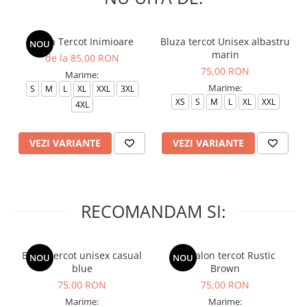
Bluza Tercot Inimioare
Bluza tercot Unisex albastru
NOU
marin
de la 85,00 RON
75,00 RON
Marime:
Marime:
S
M
L
XL
XXL
3XL
XS
S
M
L
XL
XXL
4XL
VEZI VARIANTE
VEZI VARIANTE
RECOMANDAM SI:
Bluza tercot unisex casual
Pantalon tercot Rustic
NOU
NOU
blue
Brown
75,00 RON
75,00 RON
Marime:
Marime: