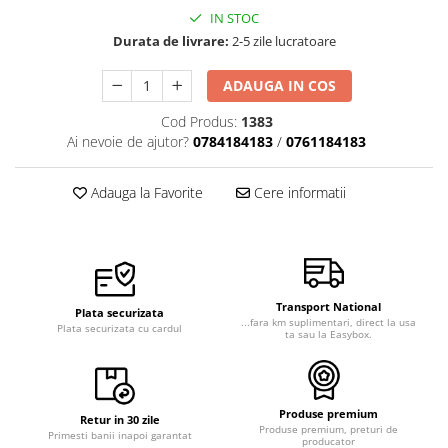
IN STOC
Durata de livrare:
2-5 zile lucratoare
ADAUGA IN COS
Cod Produs:
1383
Ai nevoie de ajutor?
0784184183
/
0761184183
Adauga la Favorite
Cere informatii
Transport National
Plata securizata
...fara km suplimentari, direct la usa
Plata securizata cu cardul
ta sau la Easybox.
Produse premium
Retur in 30 zile
Produse premium, preturi de
Primesti banii inapoi garantat
producator