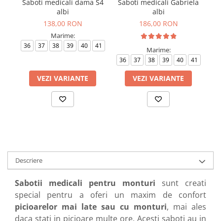
Saboti medicali dama S4
Saboti medicali Gabriela
S
albi
albi
138,00 RON
186,00 RON
Marime:
36
37
38
39
40
41
3
Marime:
36
37
38
39
40
41
VEZI VARIANTE
VEZI VARIANTE
Descriere
Sabotii medicali pentru monturi
sunt creati
special pentru a oferi un maxim de confort
picioarelor mai late sau cu monturi
, mai ales
daca stati in picioare multe ore. Acesti saboti au in