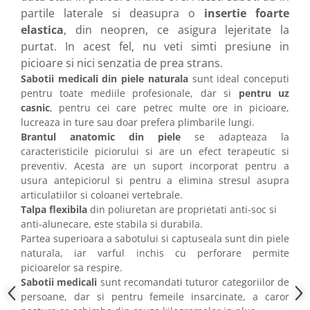
partile laterale si deasupra o
insertie foarte
elastica
, din neopren, ce asigura lejeritate la
purtat. In acest fel, nu veti simti presiune in
picioare si nici senzatia de prea strans.
Sabotii medicali din piele naturala
sunt ideal conceputi
pentru toate mediile profesionale, dar si
pentru uz
casnic
, pentru cei care petrec multe ore in picioare,
lucreaza in ture sau doar prefera plimbarile lungi.
Brantul anatomic
din piele
se adapteaza la
caracteristicile piciorului si are un efect terapeutic si
preventiv. Acesta are un suport incorporat pentru a
usura antepiciorul si pentru a elimina stresul asupra
articulatiilor si coloanei vertebrale.
Talpa flexibila
din poliuretan are proprietati anti-soc si
anti-alunecare, este stabila si durabila.
Partea superioara a sabotului si captuseala sunt din piele
naturala, iar varful inchis cu perforare permite
picioarelor sa respire.
Sabotii medicali
sunt recomandati tuturor categoriilor de
persoane, dar si pentru femeile insarcinate, a caror