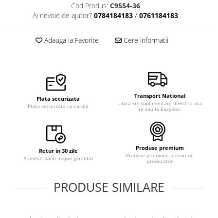
Cod Produs:
C9554-36
Veste de lucru
Ai nevoie de ajutor?
0784184183
/
0761184183
Halate medicale polar - unisex
HoReCa
Adauga la Favorite
Cere informatii
Sorturi restaurante
Tricouri de lucru
Saboti medicali
Bonete
Transport National
Plata securizata
...fara km suplimentari, direct la usa
Plata securizata cu cardul
ACCESORII
ta sau la Easybox.
Noutati
Produse premium
Retur in 30 zile
Produse premium, preturi de
Primesti banii inapoi garantat
producator
PRODUSE SIMILARE