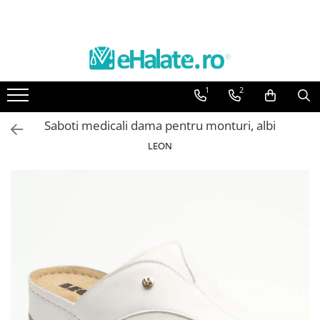
Toate Produsele
Costume Medicale
1
2
Bluze Unisex
Pantaloni Unisex
Saboti medicali dama pentru monturi, albi
Costume Unisex
LEON
Bluze Medicale
Bluze unisex cu imprimeuri
Bluze Maria
Bluze medicale uni
Halate medicale
Halate Bianca
Bluze Maria
Halate medicale femei