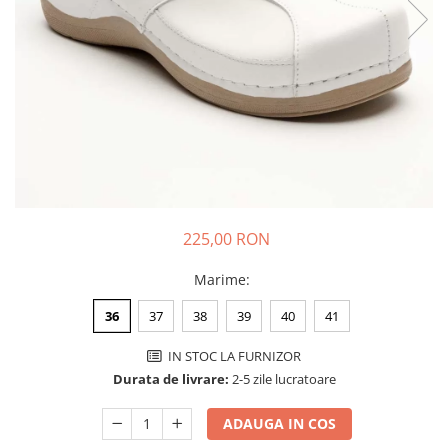
Halate medicale barbati
Halate medicale P2 cu fluturas
Halate medicale cu nasturi
Halate medicale cu fermoar
Halate medicale polar - unisex
Halate medicale albe
Fuste, Sarafane
Sarafane Mira
225,00 RON
Fuste medicale
Marime
:
Sarafane medicale
36
37
38
39
40
41
Veste, Jachete
Veste de lucru
IN STOC LA FURNIZOR
Jachete de lucru
Durata de livrare:
2-5 zile lucratoare
Articole din Polar
ADAUGA IN COS
Jachete de lucru