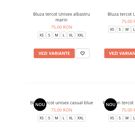
Bluza tercot Unisex albastru
Bluza tercot 
marin
75,00
75,00 RON
XS
S
M
L
XS
S
M
L
XL
XXL
VEZI VARIANTE
VEZI VARIA
Bluza tercot unisex casual blue
Pantalon tercot
NOU
NOU
75,00 RON
75,00
XS
S
M
L
XL
XXL
XS
S
M
L