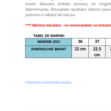
mare). Masoara ambele picioare, iar lung
determinanta. Rotunjeste rezultatul obtinut pa
potrivita in tabelul de mai jos.
*** Marime decalata – va recomandam sa coman
TABEL DE MARIMI:
36
37
MARIME (EU)
22 cm
22,5
DIMENSIUNE BRANT
cm
Informatii conformitate produs