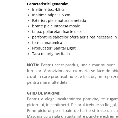
Caracteristici generale:
Inaltime toc: 4,5 cm
Inaltime talpa: 1,5 cm
Exterior: piele naturala neteda
brant: piele intoarsa moale
talpa: poliuretan foarte usor
perforatiile sabotilor ofera aerisirea necesara in
forma anatomica
Producator: Sanital Light
Tara de origine: Italia
NOTA
:
Pentru acest produs, unele marimi sunt in 
furnizor. Aprovizionarea cu marfa se face de obi
cazul in care produsul nu este in stoc, un reprez
pentru mai multe detalii.
GHID DE MARIMI:
Pentru a alege incaltamintea potrivita, te ruga
piciorului, in centimetri. Piciorul trebuie sa fie gol,
Pune piciorul pe o foaie de hartie si traseaza cu 
Masoara cu o rigla distanta intre punctele extreme 