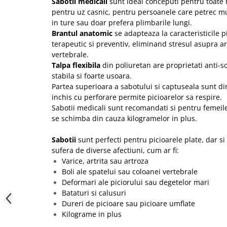
Sabotii medicali
sunt ideal conceputi pentru toate 
pentru uz casnic, pentru persoanele care petrec mul
in ture sau doar prefera plimbarile lungi.
Brantul anatomic
se adapteaza la caracteristicile pi
terapeutic si preventiv, eliminand stresul asupra art
vertebrale.
Talpa flexibila
din poliuretan are proprietati anti-so
stabila si foarte usoara.
Partea superioara a sabotului si captuseala sunt din
inchis cu perforare permite picioarelor sa respire.
Sabotii medicali sunt recomandati si pentru femeile
se schimba din cauza kilogramelor in plus.
Sabotii
sunt perfecti pentru picioarele plate, dar s
sufera de diverse afectiuni, cum ar fi:
Varice, artrita sau artroza
Boli ale spatelui sau coloanei vertebrale
Deformari ale piciorului sau degetelor mari
Bataturi si calusuri
Dureri de picioare sau picioare umflate
Kilograme in plus