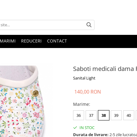
 MARIMI
REDUCERI
CONTACT
Saboti medicali dama F
Sanital Light
140,00 RON
Marime
:
36
37
38
39
40
IN STOC
Durata de livrare:
2-5 zile lucrato