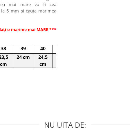
imea mai mare va fi cea
na la 5 mm si cauta marimea
dați o marime mai MARE ***
38
39
40
41
23,5
24 cm
24,5
25 cm
cm
cm
NU UITA DE: