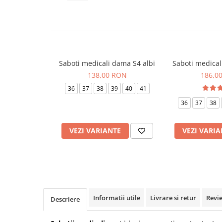
Veste de lucru
Halate medicale polar - unisex
HoReCa
Sorturi restaurante
Saboti medicali dama S4 albi
Saboti medicali
Tricouri de lucru
138,00 RON
186,0
Saboti medicali
36
37
38
39
40
41
Bonete
36
37
38
ACCESORII
Noutati
VEZI VARIANTE
VEZI VARIA
Informatii utile
Livrare si retur
Revi
Descriere