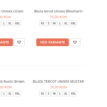
t Unisex ciclam
Bluza tercot Unisex Bleumarin
Bluza t
00 RON
75,00 RON
L
XL
XXL
XS
S
M
L
XL
XXL
XS
S
IANTE
VEZI VARIANTE
VEZI 
ot Rustic Brown
BLUZA TERCOT UNISEX MUSTAR
BLUZA TE
,00 RON
75,00 RON
L
XL
XXL
XS
S
M
L
XL
XXL
XS
S