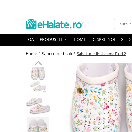
Toate Produsele
Costume Medicale
TOATE PRODUSELE
HOME
DESPRE NOI
GHID
Bluze Unisex
Pantaloni Unisex
Home /
Saboti medicali /
Saboti medicali dama Flori 2
Costume Unisex
Bluze Medicale
Bluze unisex cu imprimeuri
Bluze Maria
Bluze medicale uni
Halate medicale
Halate Bianca
Bluze Maria
Halate medicale femei