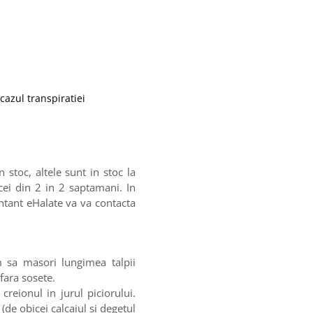
 cazul transpiratiei
stoc, altele sunt in stoc la
cei din 2 in 2 saptamani. In
entant eHalate va va contacta
m sa masori lungimea talpii
 fara sosete.
creionul in jurul piciorului.
(de obicei calcaiul si degetul