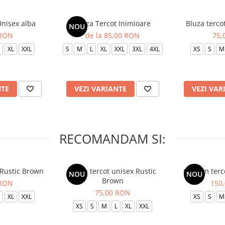
Unisex alba
Bluza Tercot Inimioare
Bluza terco
NOU
 RON
de la 85,00 RON
75,
XL
XXL
S
M
L
XL
XXL
3XL
4XL
XS
S
M
NTE
VEZI VARIANTE
VEZI VAR
RECOMANDAM SI:
 Rustic Brown
Bluza tercot unisex Rustic
Costum terc
NOU
NOU
Brown
 RON
150
75,00 RON
XL
XXL
XS
S
M
XS
S
M
L
XL
XXL