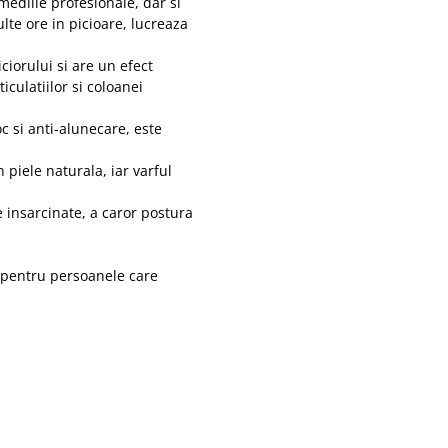
mediile profesionale, dar si
te ore in picioare, lucreaza
ciorului si are un efect
iculatiilor si coloanei
c si anti-alunecare, este
 piele naturala, iar varful
 insarcinate, a caror postura
i pentru persoanele care