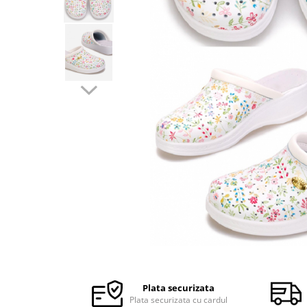
Halate medicale barbati
Halate medicale P2 cu fluturas
Halate medicale cu nasturi
Halate medicale cu fermoar
Halate medicale polar - unisex
Halate medicale albe
Fuste, Sarafane
Sarafane Mira
Fuste medicale
Sarafane medicale
Veste, Jachete
Veste de lucru
Distribuie
Jachete de lucru
pe
Articole din Polar
Facebook
Plata securizata
Jachete de lucru
Plata securizata cu cardul