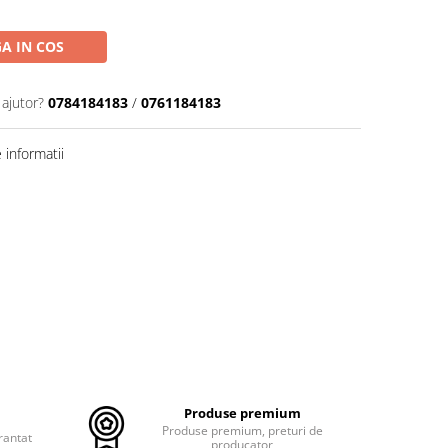
A IN COS
 ajutor?
0784184183
/
0761184183
informatii
Produse premium
Produse premium, preturi de
rantat
producator