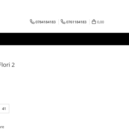
0784184183
0761184183
0,00
lori 2
41
are