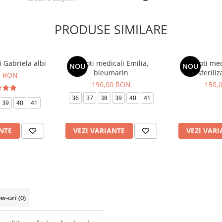
PRODUSE SIMILARE
 Gabriela albi
Saboti medicali Emilia,
Saboti med
NOU
NOU
bleumarin
steriliz
0 RON
190,00 RON
150,
36
37
38
39
40
41
39
40
41
NTE
VEZI VARIANTE
VEZI VARI
ew-uri
(0)