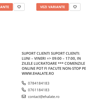
IANTE
VEZI VARIANTE
VEZI 
SUPORT CLIENTI
SUPORT CLIENTI:
LUNI – VINERI => 09:00 – 17:00, IN
ZILELE LUCRATOARE *** COMENZILE
ONLINE POT FI FACUTE NON-STOP PE
WWW.EHALATE.RO
0784184183
0761184183
contact@ehalate.ro