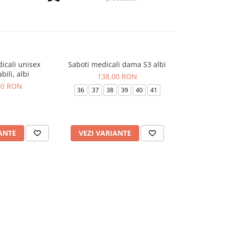
icali unisex
Saboti medicali dama S3 albi
Saboti medic
NOU
abili, albi
si
138,00 RON
00 RON
176
36
37
38
39
40
41
36
37
3
ANTE
VEZI VARIANTE
VEZI VAR