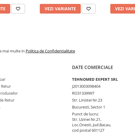
NTE
VEZI VARIANTE
VEZI VAR
la mai multe in
Politica de Confidentialitate
DATE COMERCIALE
par
TEHNOMED EXPERT SRL
e Retur
J2013003098404
Produselor
RO31339997
de Retur
Str. Linistei Nr.23
L
Bucuresti, Sector 1
Punct de lucru:
Str. Uzinei Nr.21,
Loc.Onesti, Jud.Bacau,
cod postal 601127