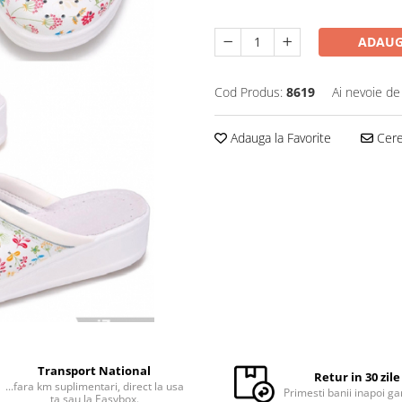
ADAUG
Cod Produs:
8619
Ai nevoie de
Adauga la Favorite
Cere 
Transport National
Retur in 30 zile
...fara km suplimentari, direct la usa
Primesti banii inapoi ga
ta sau la Easybox.