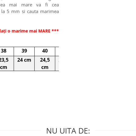
imea mai mare va fi cea
na la 5 mm si cauta marimea
dați o marime mai MARE ***
38
39
40
41
23,5
24 cm
24,5
25 cm
cm
cm
NU UITA DE: