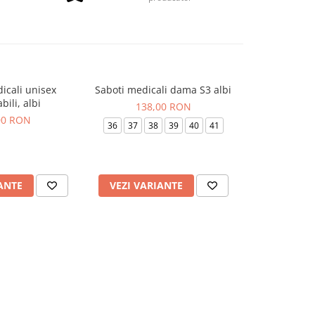
icali unisex
Saboti medicali dama S3 albi
Saboti medic
NOU
abili, albi
si
138,00 RON
00 RON
176
36
37
38
39
40
41
36
37
3
ANTE
VEZI VARIANTE
VEZI VAR