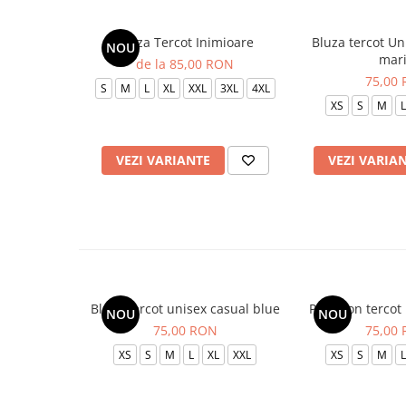
Bluza Tercot Inimioare
Bluza tercot Un
NOU
mar
de la 85,00 RON
75,00
S
M
L
XL
XXL
3XL
4XL
XS
S
M
L
VEZI VARIANTE
VEZI VARIA
Bluza tercot unisex casual blue
Pantalon tercot
NOU
NOU
75,00 RON
75,00
XS
S
M
L
XL
XXL
XS
S
M
L