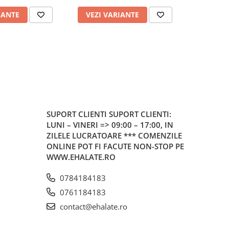
IANTE
VEZI VARIANTE
VEZI 
SUPORT CLIENTI
SUPORT CLIENTI:
LUNI – VINERI => 09:00 – 17:00, IN
ZILELE LUCRATOARE *** COMENZILE
ONLINE POT FI FACUTE NON-STOP PE
WWW.EHALATE.RO
0784184183
0761184183
contact@ehalate.ro