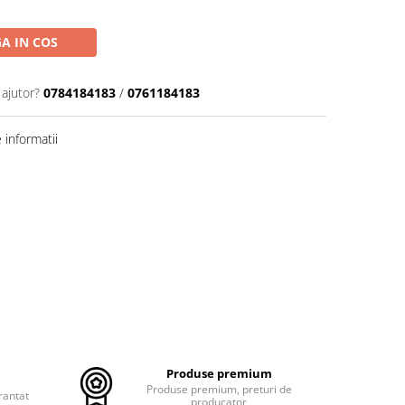
A IN COS
 ajutor?
0784184183
/
0761184183
informatii
Produse premium
Produse premium, preturi de
rantat
producator