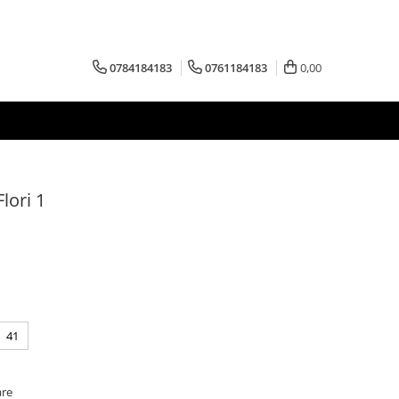
0784184183
0761184183
0,00
lori 1
41
are