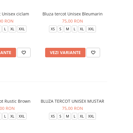
t Unisex ciclam
Bluza tercot Unisex Bleumarin
Bluza t
00 RON
75,00 RON
L
XL
XXL
XS
S
M
L
XL
XXL
XS
S
IANTE
VEZI VARIANTE
VEZI 
ot Rustic Brown
BLUZA TERCOT UNISEX MUSTAR
BLUZA TE
,00 RON
75,00 RON
L
XL
XXL
XS
S
M
L
XL
XXL
XS
S