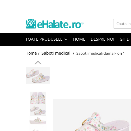
Toate Produsele
Costume Medicale
TOATE PRODUSELE
HOME
DESPRE NOI
GHID
Bluze Unisex
Pantaloni Unisex
Home /
Saboti medicali /
Saboti medicali dama Flori 1
Costume Unisex
Bluze Medicale
Bluze unisex cu imprimeuri
Bluze Maria
Bluze medicale uni
Halate medicale
Halate Bianca
Bluze Maria
Halate medicale femei