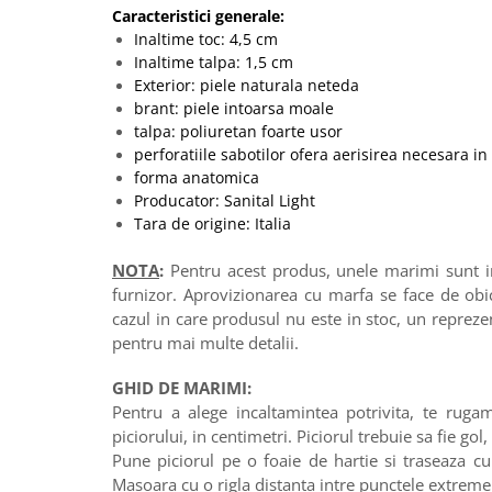
Caracteristici generale:
Inaltime toc: 4,5 cm
Inaltime talpa: 1,5 cm
Exterior: piele naturala neteda
brant: piele intoarsa moale
talpa: poliuretan foarte usor
perforatiile sabotilor ofera aerisirea necesara in
forma anatomica
Producator: Sanital Light
Tara de origine: Italia
NOTA
:
Pentru acest produs, unele marimi sunt in 
furnizor. Aprovizionarea cu marfa se face de obi
cazul in care produsul nu este in stoc, un reprez
pentru mai multe detalii.
GHID DE MARIMI:
Pentru a alege incaltamintea potrivita, te ruga
piciorului, in centimetri. Piciorul trebuie sa fie gol,
Pune piciorul pe o foaie de hartie si traseaza cu 
Masoara cu o rigla distanta intre punctele extreme 