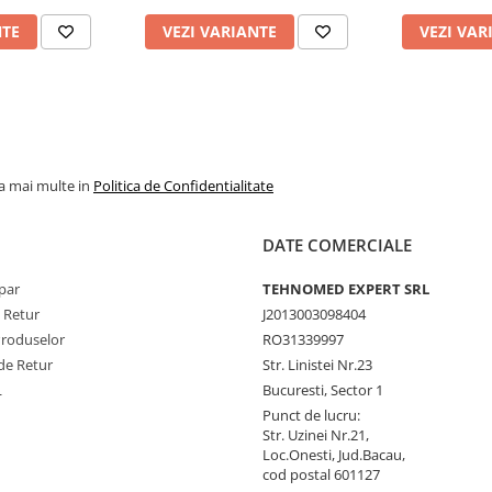
NTE
VEZI VARIANTE
VEZI VAR
la mai multe in
Politica de Confidentialitate
DATE COMERCIALE
par
TEHNOMED EXPERT SRL
e Retur
J2013003098404
Produselor
RO31339997
de Retur
Str. Linistei Nr.23
L
Bucuresti, Sector 1
Punct de lucru:
Str. Uzinei Nr.21,
Loc.Onesti, Jud.Bacau,
cod postal 601127