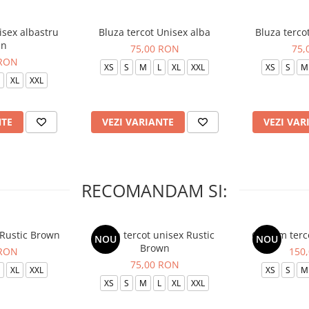
isex albastru
Bluza tercot Unisex alba
Bluza terco
in
75,00 RON
75,
 RON
XS
S
M
L
XL
XXL
XS
S
M
XL
XXL
NTE
VEZI VARIANTE
VEZI VAR
RECOMANDAM SI:
 Rustic Brown
Bluza tercot unisex Rustic
Costum terc
NOU
NOU
Brown
 RON
150
75,00 RON
XL
XXL
XS
S
M
XS
S
M
L
XL
XXL