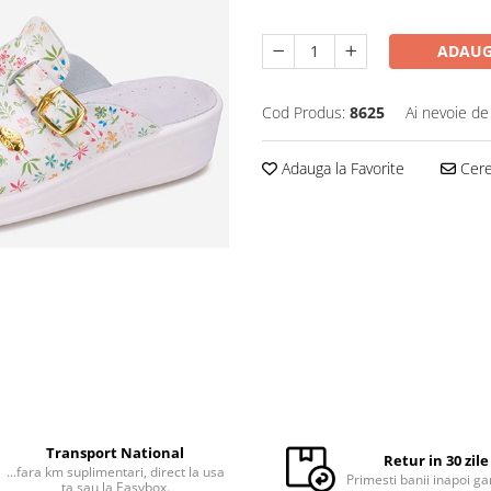
ADAUG
Cod Produs:
8625
Ai nevoie de
Adauga la Favorite
Cere 
Transport National
Retur in 30 zile
...fara km suplimentari, direct la usa
Primesti banii inapoi ga
ta sau la Easybox.