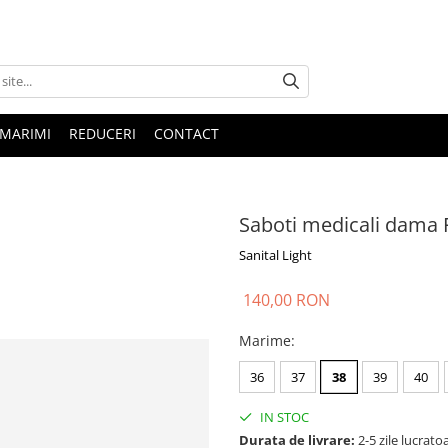
 MARIMI
REDUCERI
CONTACT
Saboti medicali dama F
Sanital Light
140,00 RON
Marime
:
36
37
38
39
40
IN STOC
Durata de livrare:
2-5 zile lucrato