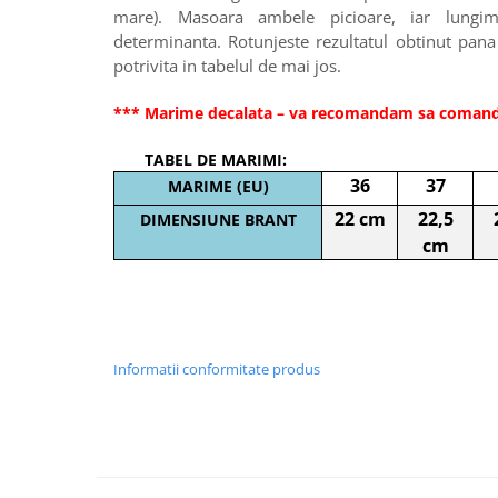
mare). Masoara ambele picioare, iar lung
determinanta. Rotunjeste rezultatul obtinut pa
potrivita in tabelul de mai jos.
*** Marime decalata – va recomandam sa coman
TABEL DE MARIMI:
36
37
MARIME (EU)
22 cm
22,5
DIMENSIUNE BRANT
cm
Informatii conformitate produs