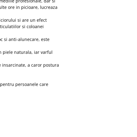
mediile profesionale, dar si
te ore in picioare, lucreaza
ciorului si are un efect
iculatiilor si coloanei
c si anti-alunecare, este
 piele naturala, iar varful
 insarcinate, a caror postura
i pentru persoanele care