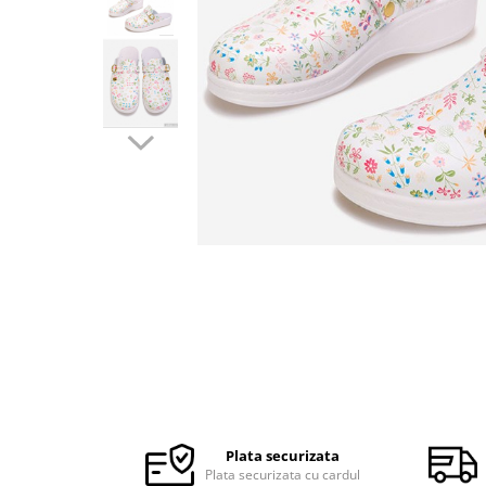
Halate medicale barbati
Halate medicale P2 cu fluturas
Halate medicale cu nasturi
Halate medicale cu fermoar
Halate medicale polar - unisex
Halate medicale albe
Fuste, Sarafane
Sarafane Mira
Fuste medicale
Sarafane medicale
Veste, Jachete
Veste de lucru
Distribuie
Jachete de lucru
pe
Articole din Polar
Facebook
Plata securizata
Jachete de lucru
Plata securizata cu cardul