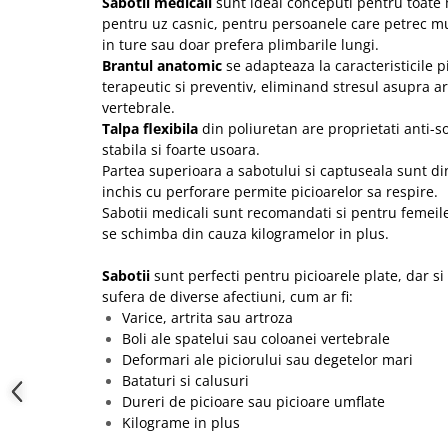
Sabotii medicali
sunt ideal conceputi pentru toate 
pentru uz casnic, pentru persoanele care petrec mul
in ture sau doar prefera plimbarile lungi.
Brantul anatomic
se adapteaza la caracteristicile pi
terapeutic si preventiv, eliminand stresul asupra art
vertebrale.
Talpa flexibila
din poliuretan are proprietati anti-so
stabila si foarte usoara.
Partea superioara a sabotului si captuseala sunt din
inchis cu perforare permite picioarelor sa respire.
Sabotii medicali sunt recomandati si pentru femeile
se schimba din cauza kilogramelor in plus.
Sabotii
sunt perfecti pentru picioarele plate, dar s
sufera de diverse afectiuni, cum ar fi:
Varice, artrita sau artroza
Boli ale spatelui sau coloanei vertebrale
Deformari ale piciorului sau degetelor mari
Bataturi si calusuri
Dureri de picioare sau picioare umflate
Kilograme in plus