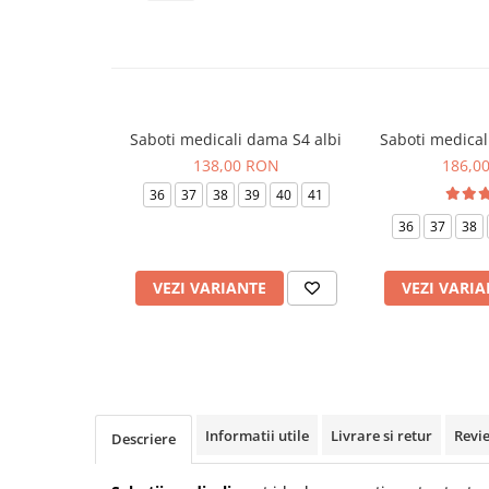
Veste de lucru
Halate medicale polar - unisex
HoReCa
Sorturi restaurante
Saboti medicali dama S4 albi
Saboti medicali
Tricouri de lucru
138,00 RON
186,0
Saboti medicali
36
37
38
39
40
41
Bonete
36
37
38
ACCESORII
Noutati
VEZI VARIANTE
VEZI VARIA
Informatii utile
Livrare si retur
Revi
Descriere