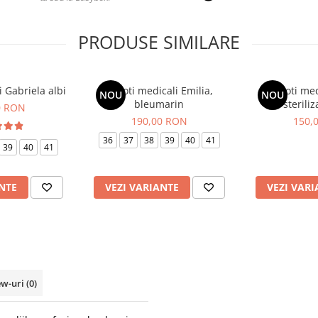
PRODUSE SIMILARE
 Gabriela albi
Saboti medicali Emilia,
Saboti med
NOU
NOU
bleumarin
steriliz
0 RON
190,00 RON
150,
36
37
38
39
40
41
39
40
41
NTE
VEZI VARIANTE
VEZI VARI
ew-uri
(0)