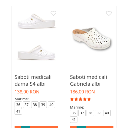
Saboti medicali
Saboti medicali
S
dama S4 albi
Gabriela albi
E
138,00 RON
186,00 RON
1
Marime:
M
36
37
38
39
40
Marime:
41
36
37
38
39
40
41