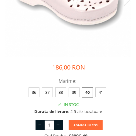
186,00 RON
Marime
:
36
37
38
39
40
41
IN STOC
Durata de livrare:
2-5 zile lucratoare
ADAUGA IN COS
Cod Produs:
C8996-40