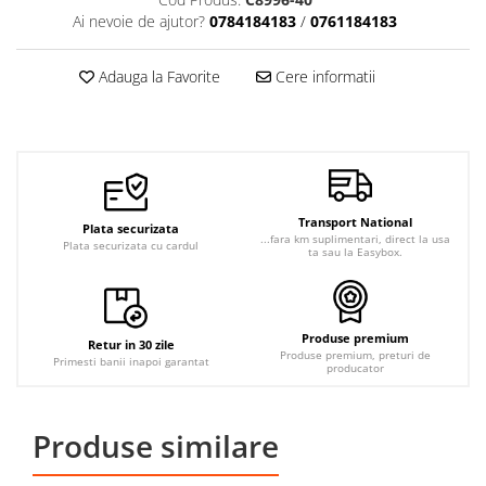
Ai nevoie de ajutor?
0784184183
/
0761184183
Adauga la Favorite
Cere informatii
Transport National
Plata securizata
...fara km suplimentari, direct la usa
Plata securizata cu cardul
ta sau la Easybox.
Produse premium
Retur in 30 zile
Produse premium, preturi de
Primesti banii inapoi garantat
producator
Produse similare