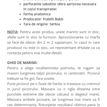
perforatiile sabotilor ofera aerisirea necesara
in cazul transpiratiei
forma anatomica
Producator: Fratelli Babb
Tara de origine: Serbia
NOTA
:
Pentru acest produs, unele marimi sunt in stoc,
altele sunt in stoc la furnizor. Aprovizionarea cu marfa
se face de obicei din 2 in 2 saptamani. In cazul in care
produsul nu este in stoc, un reprezentant eHalate va va
contacta pentru mai multe detalii.
GHID DE MARIMI:
Pentru a alege incaltamintea potrivita, te rugam sa
masori lungimea talpii piciorului, in centimetri. Piciorul
trebuie sa fie gol, fara sosete.
Pune piciorul pe o foaie de hartie si traseaza cu creionul
in jurul piciorului. Masoara cu o rigla distanta intre
punctele extreme (de obicei calcaiul si degetul mare).
Masoara ambele picioare, iar lungimea mai mare va fi
cea determinanta. Rotunjeste rezultatul obtinut pana la