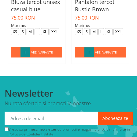
Bluza tercot unisex
Pantalon tercot
casual blue
Rustic Brown
75,00 RON
75,00 RON
Marime:
Marime:
XS
S
M
L
XL
XXL
XS
S
M
L
XL
XXL
VEZI VARIANTE
VEZI VARIANTE
Newsletter
Nu rata ofertele si promotiile noastre
Vreau sa primesc newsletter cu promotiile magazinului. Afla mai multe in
Politica de Confidentialitate