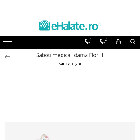
Toate Produsele
Costume Medicale
1
2
Bluze Unisex
Pantaloni Unisex
Saboti medicali dama Flori 1
Costume Unisex
Sanital Light
Bluze Medicale
Bluze unisex cu imprimeuri
Bluze Maria
Bluze medicale uni
Halate medicale
Halate Bianca
Bluze Maria
Halate medicale femei