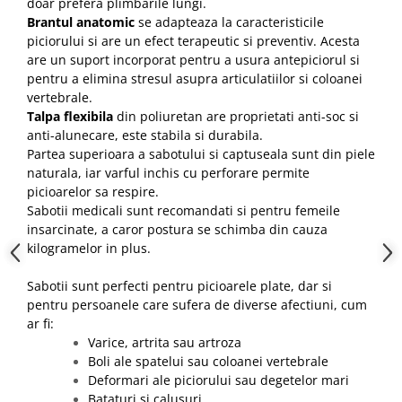
doar prefera plimbarile lungi.
Brantul anatomic
se adapteaza la caracteristicile
piciorului si are un efect terapeutic si preventiv.
Acesta
are un suport incorporat pentru a usura antepiciorul si
pentru a elimina stresul asupra articulatiilor si coloanei
vertebrale.
Talpa flexibila
din poliuretan are proprietati anti-soc si
anti-alunecare, este stabila si durabila.
Partea superioara a sabotului si captuseala sunt din piele
naturala, iar varful inchis cu perforare permite
picioarelor sa respire.
Sabotii medicali sunt recomandati si pentru femeile
insarcinate, a caror postura se schimba din cauza
kilogramelor in plus.
Sabotii sunt perfecti pentru picioarele plate, dar si
pentru persoanele care sufera de diverse afectiuni, cum
ar fi:
Varice, artrita sau artroza
Boli ale spatelui sau coloanei vertebrale
Deformari ale piciorului sau degetelor mari
Bataturi si calusuri