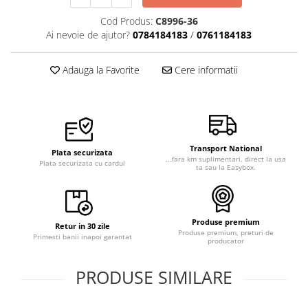
Cod Produs:
C8996-36
Ai nevoie de ajutor?
0784184183
/
0761184183
Adauga la Favorite
Cere informatii
Transport National
Plata securizata
...fara km suplimentari, direct la usa
Plata securizata cu cardul
ta sau la Easybox.
Produse premium
Retur in 30 zile
Produse premium, preturi de
Primesti banii inapoi garantat
producator
PRODUSE SIMILARE