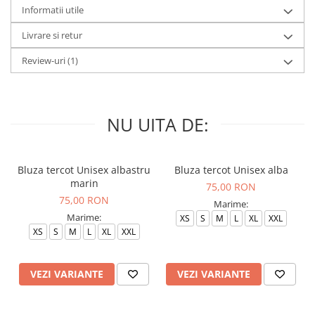
Informatii utile
Livrare si retur
Review-uri
(1)
NU UITA DE:
Bluza tercot Unisex albastru
Bluza tercot Unisex alba
marin
75,00 RON
75,00 RON
Marime:
Marime:
XS
S
M
L
XL
XXL
XS
S
M
L
XL
XXL
VEZI VARIANTE
VEZI VARIANTE