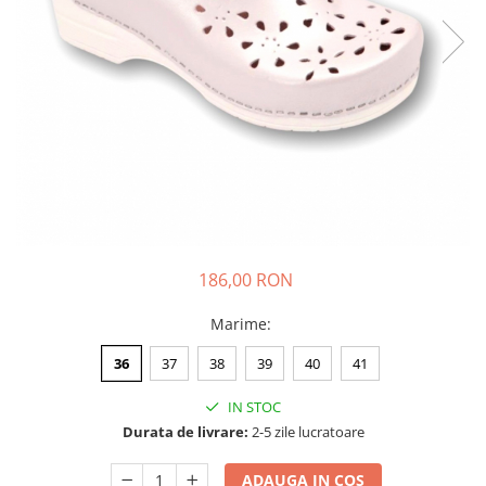
186,00 RON
Marime
:
36
37
38
39
40
41
IN STOC
Durata de livrare:
2-5 zile lucratoare
ADAUGA IN COS