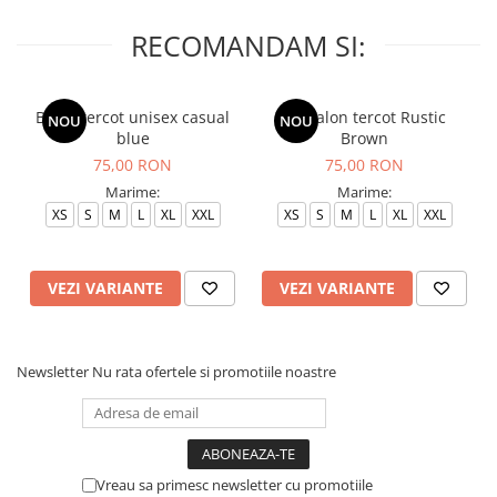
RECOMANDAM SI:
Bluza tercot unisex casual
Pantalon tercot Rustic
NOU
NOU
blue
Brown
75,00 RON
75,00 RON
Marime:
Marime:
XS
S
M
L
XL
XXL
XS
S
M
L
XL
XXL
VEZI VARIANTE
VEZI VARIANTE
Newsletter
Nu rata ofertele si promotiile noastre
Vreau sa primesc newsletter cu promotiile