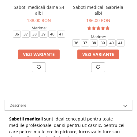
Saboti medicali dama S4
Saboti medicali Gabriela
S
albi
albi
138,00 RON
186,00 RON
Marime:
36
37
38
39
40
41
3
Marime:
36
37
38
39
40
41
VEZI VARIANTE
VEZI VARIANTE
Descriere
Sabotii medicali
sunt ideal conceputi pentru toate
mediile profesionale, dar si pentru uz casnic,
pentru cei
care petrec multe ore in picioare, lucreaza in ture sau