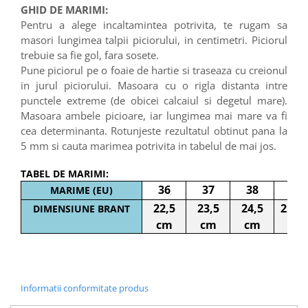
GHID DE MARIMI:
Pentru a alege incaltamintea potrivita, te rugam sa
masori lungimea talpii piciorului, in centimetri. Piciorul
trebuie sa fie gol, fara sosete.
Pune piciorul pe o foaie de hartie si traseaza cu creionul
in jurul piciorului. Masoara cu o rigla distanta intre
punctele extreme (de obicei calcaiul si degetul mare).
Masoara ambele picioare, iar lungimea mai mare va fi
cea determinanta. Rotunjeste rezultatul obtinut pana la
5 mm si cauta marimea potrivita in tabelul de mai jos.
TABEL DE MARIMI:
36
37
38
39
MARIME (EU)
22,5
23,5
24,5
25 c
DIMENSIUNE BRANT
cm
cm
cm
Informatii conformitate produs