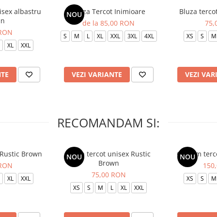
isex albastru
Bluza Tercot Inimioare
Bluza terco
NOU
in
de la 85,00 RON
75,
 RON
S
M
L
XL
XXL
3XL
4XL
XS
S
M
XL
XXL
NTE
VEZI VARIANTE
VEZI VAR
RECOMANDAM SI:
 Rustic Brown
Bluza tercot unisex Rustic
Costum terc
NOU
NOU
Brown
 RON
150
75,00 RON
XL
XXL
XS
S
M
XS
S
M
L
XL
XXL