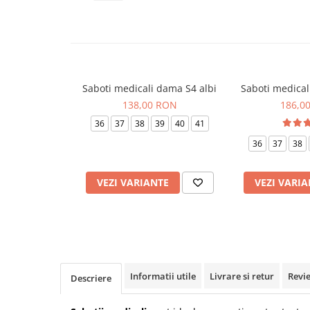
Veste de lucru
Halate medicale polar - unisex
HoReCa
Sorturi restaurante
Saboti medicali dama S4 albi
Saboti medicali
Tricouri de lucru
138,00 RON
186,0
Saboti medicali
36
37
38
39
40
41
Bonete
36
37
38
ACCESORII
Noutati
VEZI VARIANTE
VEZI VARIA
Informatii utile
Livrare si retur
Revi
Descriere