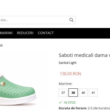
 MARIMI
REDUCERI
CONTACT
ba
Saboti medicali dama 
Sanital Light
138,00 RON
Marime
:
37
38
40
41
IN STOC
Durata de livrare:
2-5 zile lucrato