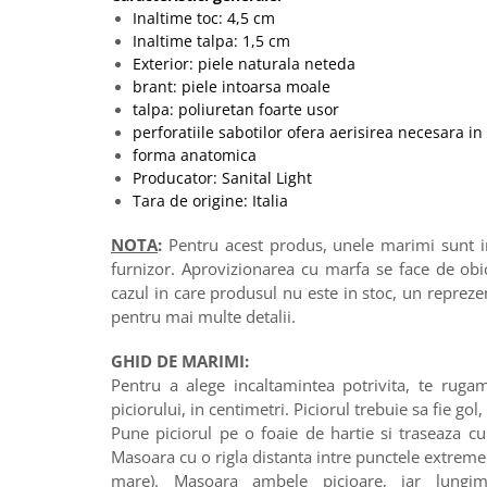
Inaltime toc: 4,5 cm
Inaltime talpa: 1,5 cm
Exterior: piele naturala neteda
brant: piele intoarsa moale
talpa: poliuretan foarte usor
perforatiile sabotilor ofera aerisirea necesara in
forma anatomica
Producator: Sanital Light
Tara de origine: Italia
NOTA
:
Pentru acest produs, unele marimi sunt in 
furnizor. Aprovizionarea cu marfa se face de obi
cazul in care produsul nu este in stoc, un reprez
pentru mai multe detalii.
GHID DE MARIMI:
Pentru a alege incaltamintea potrivita, te ruga
piciorului, in centimetri. Piciorul trebuie sa fie gol,
Pune piciorul pe o foaie de hartie si traseaza cu 
Masoara cu o rigla distanta intre punctele extreme 
mare). Masoara ambele picioare, iar lung