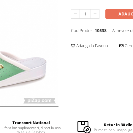
ADAUG
Cod Produs:
10538
Ai nevoie d
Adauga la Favorite
Cere 
Transport National
Retur in 30 zile
...fara km suplimentari, direct la usa
Primesti banii inapoi ga
ta sau la Easybox.