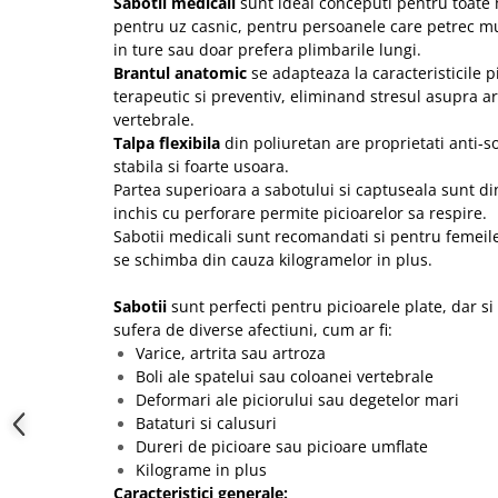
Sabotii medicali
sunt ideal conceputi pentru toate 
pentru uz casnic, pentru persoanele care petrec mul
in ture sau doar prefera plimbarile lungi.
Brantul anatomic
se adapteaza la caracteristicile pi
terapeutic si preventiv, eliminand stresul asupra art
vertebrale.
Talpa flexibila
din poliuretan are proprietati anti-so
stabila si foarte usoara.
Partea superioara a sabotului si captuseala sunt din
inchis cu perforare permite picioarelor sa respire.
Sabotii medicali sunt recomandati si pentru femeile
se schimba din cauza kilogramelor in plus.
Sabotii
sunt perfecti pentru picioarele plate, dar s
sufera de diverse afectiuni, cum ar fi:
Varice, artrita sau artroza
Boli ale spatelui sau coloanei vertebrale
Deformari ale piciorului sau degetelor mari
Bataturi si calusuri
Dureri de picioare sau picioare umflate
Kilograme in plus
Caracteristici generale: