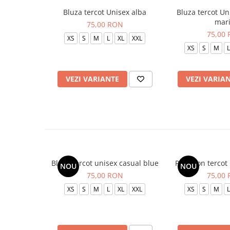
Bluza tercot Unisex alba
Bluza tercot Un
mar
75,00 RON
75,00
XS
S
M
L
XL
XXL
XS
S
M
L
VEZI VARIANTE
VEZI VARIA
Bluza tercot unisex casual blue
Pantalon tercot
NOU
NOU
75,00 RON
75,00
XS
S
M
L
XL
XXL
XS
S
M
L