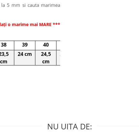
na la 5 mm si cauta marimea
dați o marime mai MARE ***
38
39
40
41
23,5
24 cm
24,5
25 cm
cm
cm
NU UITA DE: