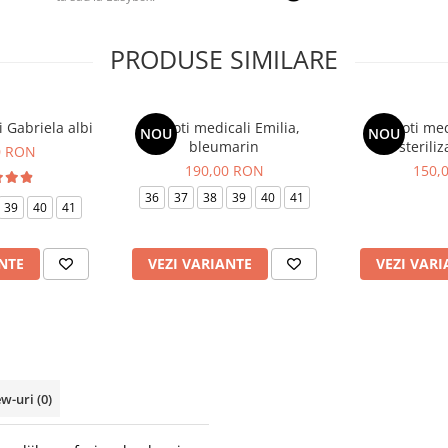
PRODUSE SIMILARE
 Gabriela albi
Saboti medicali Emilia,
Saboti med
NOU
NOU
bleumarin
steriliz
0 RON
190,00 RON
150,
36
37
38
39
40
41
39
40
41
NTE
VEZI VARIANTE
VEZI VARI
ew-uri
(0)