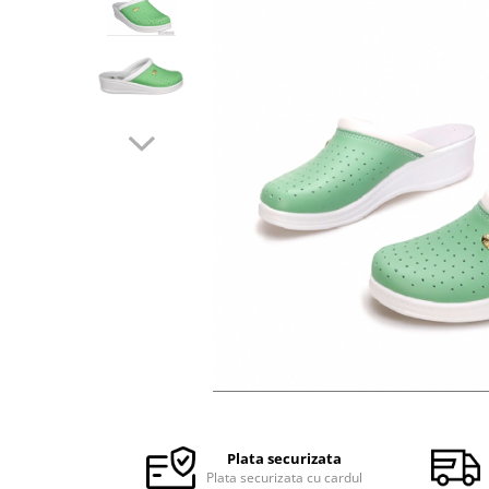
Halate medicale barbati
Halate medicale P2 cu fluturas
Halate medicale cu nasturi
Halate medicale cu fermoar
Halate medicale polar - unisex
Halate medicale albe
Fuste, Sarafane
Sarafane Mira
Fuste medicale
Sarafane medicale
Veste, Jachete
Veste de lucru
Distribuie
Jachete de lucru
pe
Articole din Polar
Facebook
Plata securizata
Jachete de lucru
Plata securizata cu cardul