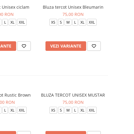
t Unisex ciclam
Bluza tercot Unisex Bleumarin
Bluza t
00 RON
75,00 RON
L
XL
XXL
XS
S
M
L
XL
XXL
XS
S
IANTE
VEZI VARIANTE
VEZI 
ot Rustic Brown
BLUZA TERCOT UNISEX MUSTAR
BLUZA TE
,00 RON
75,00 RON
L
XL
XXL
XS
S
M
L
XL
XXL
XS
S