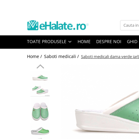
Toate Produsele
Costume Medicale
TOATE PRODUSELE
HOME
DESPRE NOI
GHID
Bluze Unisex
Pantaloni Unisex
Home /
Saboti medicali /
Saboti medicali dama verde iar
Costume Unisex
Bluze Medicale
Bluze unisex cu imprimeuri
Bluze Maria
Bluze medicale uni
Halate medicale
Halate Bianca
Bluze Maria
Halate medicale femei