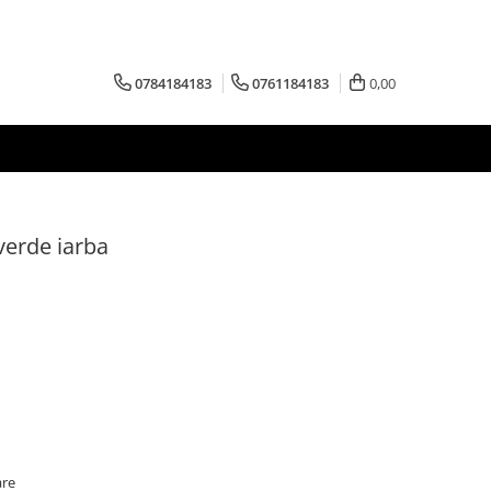
0784184183
0761184183
0,00
verde iarba
are