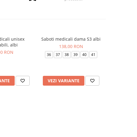
icali unisex
Saboti medicali dama S3 albi
Saboti medic
NOU
abili, albi
si
138,00 RON
00 RON
176
36
37
38
39
40
41
36
37
3
ANTE
VEZI VARIANTE
VEZI VAR