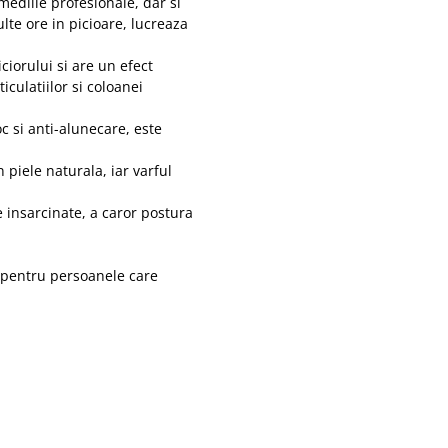
mediile profesionale, dar si
te ore in picioare, lucreaza
ciorului si are un efect
iculatiilor si coloanei
c si anti-alunecare, este
 piele naturala, iar varful
 insarcinate, a caror postura
i pentru persoanele care