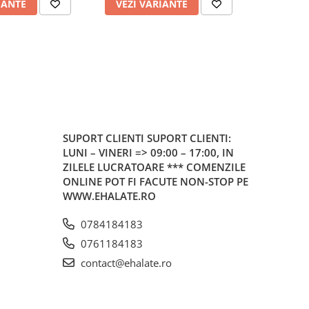
IANTE
VEZI VARIANTE
VEZI 
SUPORT CLIENTI
SUPORT CLIENTI:
LUNI – VINERI => 09:00 – 17:00, IN
ZILELE LUCRATOARE *** COMENZILE
ONLINE POT FI FACUTE NON-STOP PE
WWW.EHALATE.RO
0784184183
0761184183
contact@ehalate.ro