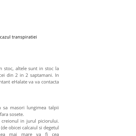
 cazul transpiratiei
stoc, altele sunt in stoc la
cei din 2 in 2 saptamani. In
entant eHalate va va contacta
m sa masori lungimea talpii
 fara sosete.
creionul in jurul piciorului.
(de obicei calcaiul si degetul
imea mai mare va fi cea