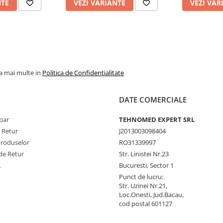
NTE
VEZI VARIANTE
VEZI VAR
la mai multe in
Politica de Confidentialitate
DATE COMERCIALE
par
TEHNOMED EXPERT SRL
e Retur
J2013003098404
Produselor
RO31339997
de Retur
Str. Linistei Nr.23
L
Bucuresti, Sector 1
Punct de lucru:
Str. Uzinei Nr.21,
Loc.Onesti, Jud.Bacau,
cod postal 601127