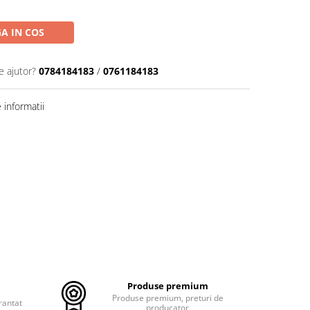
A IN COS
e ajutor?
0784184183
/
0761184183
informatii
Produse premium
Produse premium, preturi de
rantat
producator